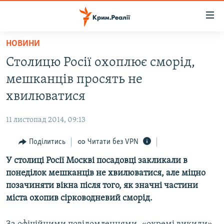
Доступність
посилання
Перейти
НОВИНИ
до
НОВИНИ
Столицю Росії охоплює сморід,
основного
ВОДА.КРИМ
матеріалу
мешканців просять не
ВІДЕО ТА ФОТО
Перейти
хвилюватися
до
ПОЛІТИКА
основної
11 листопад 2014, 09:13
БЛОГИ
навігації
Перейти
Поділитись
Читати без VPN
ПОГЛЯД
до
У столиці Росії Москві посадовці закликали в
ІНТЕРВ'Ю
пошуку
понеділок мешканців не хвилюватися, але міцно
ВСЕ ЗА ДЕНЬ
позачиняти вікна після того, як значні частини
СПЕЦПРОЕКТИ
міста охопив сірководневий сморід.
ЯК ОБІЙТИ БЛОКУВАННЯ
ДЕПОРТАЦІЯ