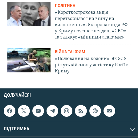
ПОЛІТИКА
«Короткострокова акція
перетворилася на війну на
виснаження»: Як пропаганда РФ
у Криму пояснює невдачі «СВО»
та залякує «мінними атаками»
ВІЙНА ТА КРИМ
«Полювання на колони». Як ЗСУ
ріжуть військову логістику Росії в
Криму
ДОЛУЧАЙСЯ!
ПІДТРИМКА