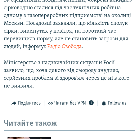
За офіційними повідомленнями, «окремі викиди»
ВІДЕОУРОКИ «ELIFBE»
сірководню сталися під час технічних робіт на
Русский
одному з газопереробних підприємстві на околиці
СВІДЧЕННЯ ОКУПАЦІЇ
Qırımtatar
Москви. Посадовці заявляли, що кількість сполук
УКРАЇНСЬКА ПРОБЛЕМА КРИМУ
сірки, викинутих у повітря, на короткий час
перевищила норму, але не становить загрози для
ДОЛУЧАЙСЯ!
ІНФОГРАФІКА
людей, інформує
Радіо Свобода
.
Міністерство з надзвичайних ситуацій Росії
Усі сайти RFE/RL
заявило, що, хоча декого від смороду знудило,
серйозних проблем зі здоров’ям через це ні в кого
не виявили.
Поділитись
Читати без VPN
Follow us
Читайте також