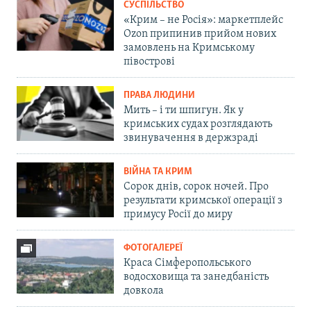
СУСПІЛЬСТВО
«Крим – не Росія»: маркетплейс
Ozon припинив прийом нових
замовлень на Кримському
півострові
ПРАВА ЛЮДИНИ
Мить – і ти шпигун. Як у
кримських судах розглядають
звинувачення в держзраді
ВІЙНА ТА КРИМ
Сорок днів, сорок ночей. Про
результати кримської операції з
примусу Росії до миру
ФОТОГАЛЕРЕЇ
Краса Сімферопольського
водосховища та занедбаність
довкола