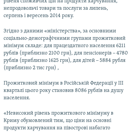
рівеня споживчих цін на продукти харчування,
непродовольчі товари та послуги за липень,
серпень і вересень 2014 року.
Згідно з даними «міністерства», за основними
соціально-демографічними групами прожитковий
мінімум складе: для працездатного населення 6211
рублів (приблизно 2100 грн), для пенсіонерів
–
4780
рублів (приблизно 1625 грн), для дітей
–
5884 рубля
(приблизно 2 тис грн) ,
Прожитковий мінімум в Російській Федерації у III
кварталі цього року становив 8086 рублів на душу
населення.
«Невисокий рівень прожиткового мінімуму в
Криму обумовлений тим, що ціни на основні
продукти харчування на півострові набагато