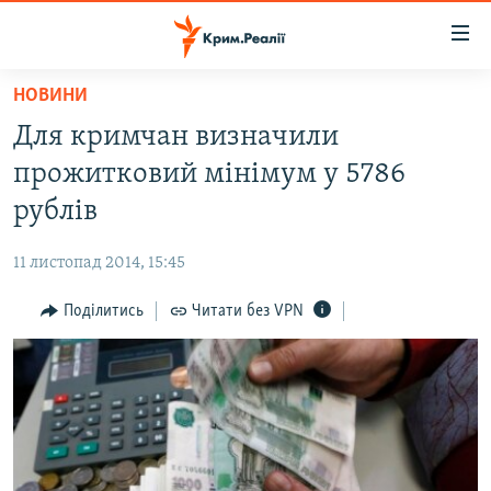
Доступність
посилання
Перейти
НОВИНИ
до
НОВИНИ
Для кримчан визначили
основного
ВОДА.КРИМ
матеріалу
прожитковий мінімум у 5786
ВІДЕО ТА ФОТО
Перейти
рублів
до
ПОЛІТИКА
основної
11 листопад 2014, 15:45
БЛОГИ
навігації
Перейти
Поділитись
Читати без VPN
ПОГЛЯД
до
ІНТЕРВ'Ю
пошуку
ВСЕ ЗА ДЕНЬ
СПЕЦПРОЕКТИ
ЯК ОБІЙТИ БЛОКУВАННЯ
ДЕПОРТАЦІЯ