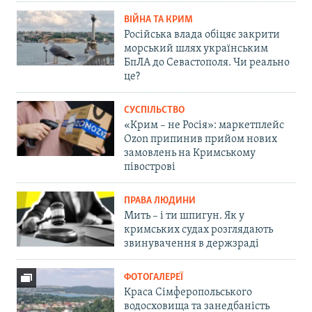
ВІЙНА ТА КРИМ
Російська влада обіцяє закрити
морський шлях українським
БпЛА до Севастополя. Чи реально
це?
СУСПІЛЬСТВО
«Крим – не Росія»: маркетплейс
Ozon припинив прийом нових
замовлень на Кримському
півострові
ПРАВА ЛЮДИНИ
Мить – і ти шпигун. Як у
кримських судах розглядають
звинувачення в держзраді
ФОТОГАЛЕРЕЇ
Краса Сімферопольського
водосховища та занедбаність