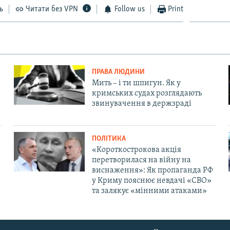
ь
Читати без VPN
Follow us
Print
ПРАВА ЛЮДИНИ
Мить – і ти шпигун. Як у
кримських судах розглядають
звинувачення в держзраді
ПОЛІТИКА
«Короткострокова акція
перетворилася на війну на
виснаження»: Як пропаганда РФ
у Криму пояснює невдачі «СВО»
та залякує «мінними атаками»