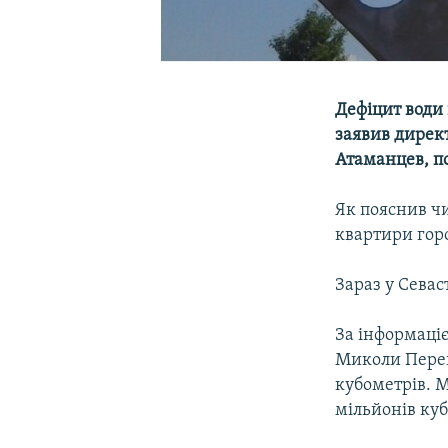
Дефіцит води 
заявив дирек
Атаманцев, п
Як пояснив чи
квартири горо
Зараз у Севаст
За інформаці
Миколи Перег
кубометрів. М
мільйонів куб