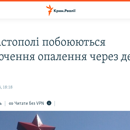
астополі побоюються
ючення опалення через д
, 18:18
ь
Читати без VPN