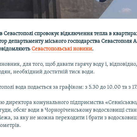
в Севастополі спровокує відключення тепла в квартира
тор департаменту міського господарства Севастополя 
овідомляють
Севастопольські новини
.
новник, для того, щоб давати гарячу воду і, відповідно,
дян, необхідний достатній тиск води.
ополі вода подається за графіком: з 5.30 до 10.00 та з 17
єю директора комунального підприємства «Севміськв
уди, обсяг води в Чорноріченському водосховищі стан
ежа, за яку не можна переходити і брати з водосховищ
ометрів.