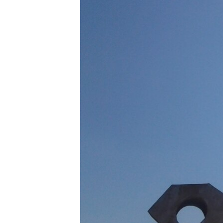
ВІДЕОУРОКИ «ELIFBE»
СВІДЧЕННЯ ОКУПАЦІЇ
УКРАЇНСЬКА ПРОБЛЕМА КРИМУ
ІНФОГРАФІКА