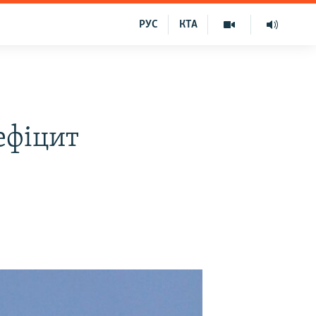
РУС
КТА
ефіцит