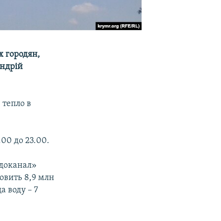
х городян,
Андрій
 тепло в
.00 до 23.00.
одоканал»
овить 8,9 млн
а воду – 7