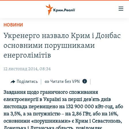
Доступність
посилання
Перейти
НОВИНИ
до
НОВИНИ
Укренерго назвало Крим і Донбас
основного
ВОДА.КРИМ
матеріалу
основними порушниками
ВІДЕО ТА ФОТО
Перейти
енерголімітів
до
ПОЛІТИКА
основної
12 листопад 2014, 08:34
БЛОГИ
навігації
Перейти
Поділитись
Читати без VPN
ПОГЛЯД
до
Завдання щодо граничного споживання
ІНТЕРВ'Ю
пошуку
електроенергії в Україні за перші дев'ять днів
ВСЕ ЗА ДЕНЬ
листопада перевищено на 132 900 000 кВт-год, або
СПЕЦПРОЕКТИ
на 3,5%, а за потужністю
–
на 2,86 ГВт, або на 16%,
основними «порушниками» є Крим і Севастополь,
ЯК ОБІЙТИ БЛОКУВАННЯ
ДЕПОРТАЦІЯ
Донецька і Луганська область, повідомляє