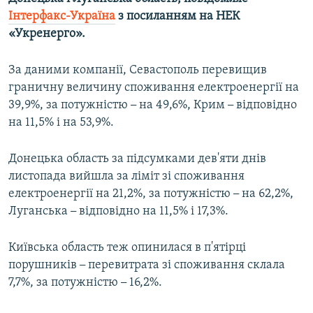
ВІДЕОУРОКИ «ELIFBE»
Інтерфакс-Україна
з посиланням на НЕК
Русский
«Укренерго».
СВІДЧЕННЯ ОКУПАЦІЇ
Qırımtatar
УКРАЇНСЬКА ПРОБЛЕМА КРИМУ
За даними компанії, Севастополь перевищив
граничну величину споживання електроенергії на
ДОЛУЧАЙСЯ!
ІНФОГРАФІКА
39,9%, за потужністю
–
на 49,6%, Крим
–
відповідно
на 11,5% і на 53,9%.
Усі сайти RFE/RL
Донецька область за підсумками дев'яти днів
листопада вийшла за ліміт зі споживання
електроенергії на 21,2%, за потужністю
–
на 62,2%,
Луганська
–
відповідно на 11,5% і 17,3%.
Київська область теж опинилася в п'ятірці
порушників
–
перевитрата зі споживання склала
7,7%, за потужністю
–
16,2%.