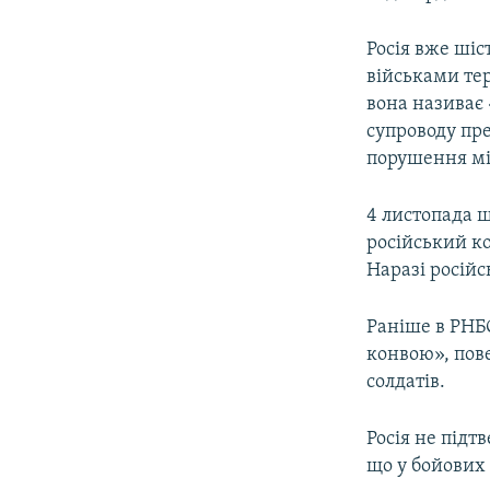
Росія вже шіс
військами тер
вона називає 
супроводу пр
порушення м
4 листопада 
російський ко
Наразі російс
Раніше в РНБО
конвою», пове
солдатів.
Росія не підт
що у бойових 