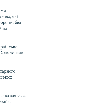
кими
ажем, які
торони, без
й на
раїнсько-
 2 листопада.
ітарного
ійських
осква заявляє,
льці».