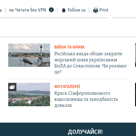
ь
Читати без VPN
Follow us
Print
ВІЙНА ТА КРИМ
Російська влада обіцяє закрити
морський шлях українським
БпЛА до Севастополя. Чи реально
це?
ФОТОГАЛЕРЕЇ
Краса Сімферопольського
водосховища та занедбаність
довкола
ДОЛУЧАЙСЯ!