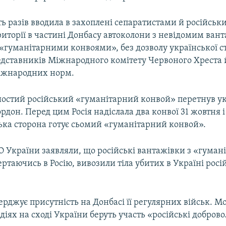
ть разів вводила в захоплені сепаратистами й російсь
иторії в частині Донбасу автоколони з невідомим вант
«гуманітарними конвоями», без дозволу української с
едставників Міжнародного комітету Червоного Хреста 
іжнародних норм.
шостий російський «гуманітарний конвой» перетнув ук
рдон. Перед цим Росія надіслала два конвої 31 жовтня і
ька сторона готує сьомий «гуманітарний конвой».
 України заявляли, що російські вантажівки з «гуман
ртаючись в Росію, вивозили тіла убитих в Україні рос
верджує присутність на Донбасі її регулярних військ. М
діях на сході України беруть участь «російські доброво