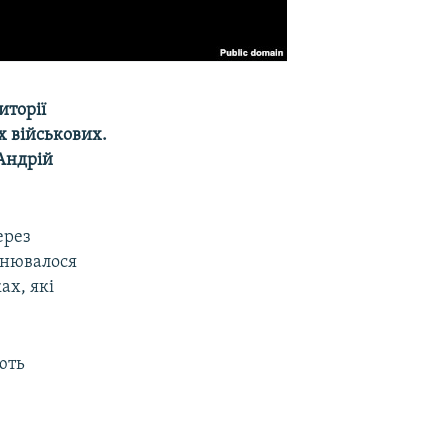
иторії
х військових.
Андрій
ерез
снювалося
ах, які
ють