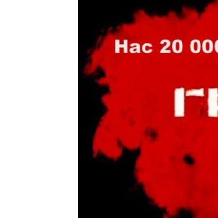
ВІДЕОУРОКИ «ELIFBE»
СВІДЧЕННЯ ОКУПАЦІЇ
УКРАЇНСЬКА ПРОБЛЕМА КРИМУ
ІНФОГРАФІКА