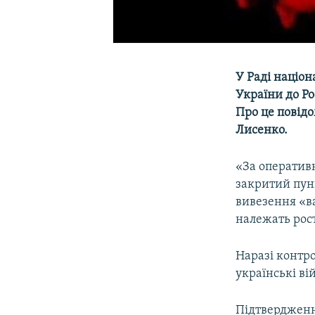
У Раді націон
України до Ро
Про це повід
Лисенко.
«За оперативн
закритий пун
вивезення «ва
належать рост
Наразі контр
українські ві
Підтвердженн