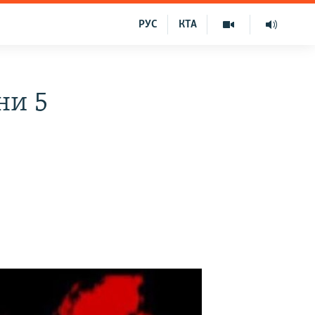
РУС
КТА
ни 5