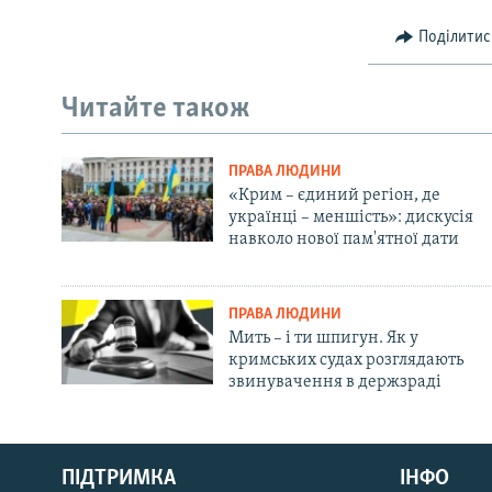
Поділитис
Читайте також
ПРАВА ЛЮДИНИ
«Крим – єдиний регіон, де
українці – меншість»: дискусія
навколо нової пам'ятної дати
ПРАВА ЛЮДИНИ
Мить – і ти шпигун. Як у
кримських судах розглядають
звинувачення в держзраді
Русский
ПІДТРИМКА
ІНФО
Qırımtatar