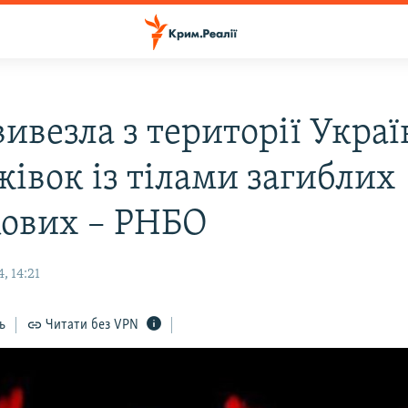
вивезла з території Украї
жівок із тілами загиблих
кових – РНБО
, 14:21
ь
Читати без VPN