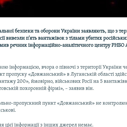
альної безпеки та оборони України заявляють, що з тер
сії вивезли п’ять вантажівок з тілами убитих російськи
омив речник інформаційно-аналітичного центру РНБО 
ою інформацією, вчора о півночі з території України ч
кт пропуску «Довжанський» в Луганській області здій
нтажу 200», ймовірно, військових Росії на 5 вантажівк
овській похоронній фірмі», – заявив він.
ольно-пропускний пункт «Довжанський» не контролю
йськові.
я цієї інформації з інших джерел немає.