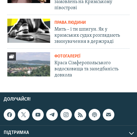
замовлень на Кримському
півострові
ПРАВА ЛЮДИНИ
Мить – і ти шпигун. Як у
кримських судах розглядають
звинувачення в держзраді
ФОТОГАЛЕРЕЇ
Краса Сімферопольського
водосховища та занедбаність
довкола
ДОЛУЧАЙСЯ!
ПІДТРИМКА