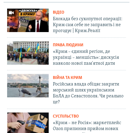
ВІДЕО
Блокада без сухопутної операції:
Крим сам себе не заправить і не
прогодує | Крим.Реалії
ПРАВА ЛЮДИНИ
«Крим – єдиний регіон, де
українці – меншість»: дискусія
навколо нової пам'ятної дати
ВІЙНА ТА КРИМ
Російська влада обіцяє закрити
морський шлях українським
БпЛА до Севастополя. Чи реально
це?
СУСПІЛЬСТВО
«Крим – не Росія»: маркетплейс
Ozon припинив прийом нових