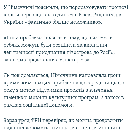
ВІДЕОУРОКИ «ELIFBE»
У Німеччині пояснили, що перераховувати грошові
Русский
кошти через що знаходиться в Києві Рада німців
СВІДЧЕННЯ ОКУПАЦІЇ
Qırımtatar
України «фактично більше неможливо».
УКРАЇНСЬКА ПРОБЛЕМА КРИМУ
ДОЛУЧАЙСЯ!
«Інша проблема полягає в тому, що платежі в
ІНФОГРАФІКА
рублях можуть бути розцінені як визнання
легітимності приєднання півострова до Росії»,
–
зазначив представник міністерства.
Усі сайти RFE/RL
Як повідомляється, Німеччина направляла гроші
кримським німцям приблизно до середини цього
року з метою підтримки проектів з вивчення
німецької мови та культурних програм, а також в
рамках соціальної допомоги.
Зараз уряд ФРН перевіряє, як можна продовжити
надання допомоги німецькій етнічній меншині,