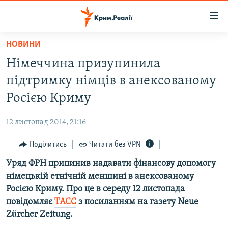
Доступність
посилання
Перейти
НОВИНИ
до
НОВИНИ
Німеччина призупинила
основного
ВОДА.КРИМ
матеріалу
підтримку німців в анексованому
ВІДЕО ТА ФОТО
Перейти
Росією Криму
до
ПОЛІТИКА
основної
12 листопад 2014, 21:16
БЛОГИ
навігації
Перейти
Поділитись
Читати без VPN
ПОГЛЯД
до
Уряд ФРН припинив надавати фінансову допомогу
ІНТЕРВ'Ю
пошуку
німецькій етнічній меншині в анексованому
ВСЕ ЗА ДЕНЬ
Росією Криму. Про це в середу 12 листопада
СПЕЦПРОЕКТИ
повідомляє
ТАСС
з посиланням на газету Neue
Zürcher Zeitung.
ЯК ОБІЙТИ БЛОКУВАННЯ
ДЕПОРТАЦІЯ