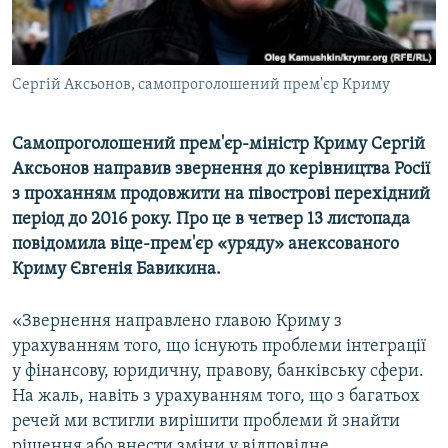
ВІДЕОУРОКИ «ELIFBE»
Русский
СВІДЧЕННЯ ОКУПАЦІЇ
Qırımtatar
Сергій Аксьонов, самопроголошений прем'єр Криму
УКРАЇНСЬКА ПРОБЛЕМА КРИМУ
ДОЛУЧАЙСЯ!
ІНФОГРАФІКА
Самопроголошений прем'єр-міністр Криму Сергій
Аксьонов направив звернення до керівництва Росії
з проханням продовжити на півострові перехідний
Усі сайти RFE/RL
період до 2016 року. Про це в четвер 13 листопада
повідомила віце-прем'єр «уряду» анексованого
Криму Євгенія Бавикина.
«Звернення направлено главою Криму з
урахуванням того, що існують проблеми інтеграції
у фінансову, юридичну, правову, банківську сфери.
На жаль, навіть з урахуванням того, що з багатьох
речей ми встигли вирішити проблеми й знайти
рішення або внести зміни у відповідне