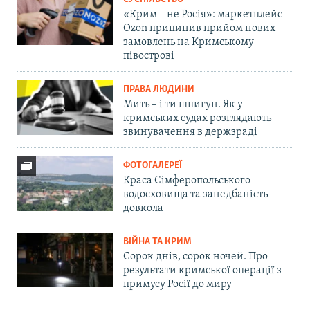
«Крим – не Росія»: маркетплейс
Ozon припинив прийом нових
замовлень на Кримському
півострові
ПРАВА ЛЮДИНИ
Мить – і ти шпигун. Як у
кримських судах розглядають
звинувачення в держзраді
ФОТОГАЛЕРЕЇ
Краса Сімферопольського
водосховища та занедбаність
довкола
ВІЙНА ТА КРИМ
Сорок днів, сорок ночей. Про
результати кримської операції з
примусу Росії до миру