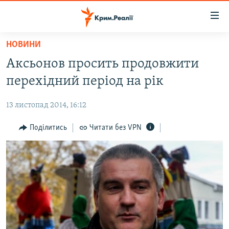
Доступність
посилання
Перейти
НОВИНИ
до
НОВИНИ
Аксьонов просить продовжити
основного
ВОДА.КРИМ
матеріалу
перехідний період на рік
ВІДЕО ТА ФОТО
Перейти
до
13 листопад 2014, 16:12
ПОЛІТИКА
основної
БЛОГИ
Поділитись
Читати без VPN
навігації
Перейти
ПОГЛЯД
до
ІНТЕРВ'Ю
пошуку
ВСЕ ЗА ДЕНЬ
СПЕЦПРОЕКТИ
ЯК ОБІЙТИ БЛОКУВАННЯ
ДЕПОРТАЦІЯ