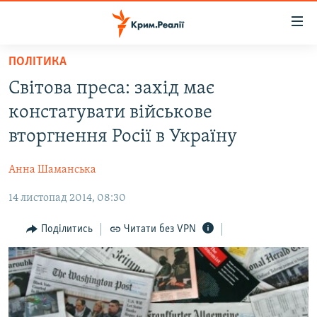
Доступність
посилання
Перейти
ПОЛІТИКА
до
НОВИНИ
Світова преса: захід має
основного
ВОДА.КРИМ
матеріалу
констатувати військове
ВІДЕО ТА ФОТО
Перейти
вторгнення Росії в Україну
до
ПОЛІТИКА
основної
Анна Шаманська
БЛОГИ
навігації
Перейти
14 листопад 2014, 08:30
ПОГЛЯД
до
ІНТЕРВ'Ю
Поділитись
Читати без VPN
пошуку
ВСЕ ЗА ДЕНЬ
СПЕЦПРОЕКТИ
ЯК ОБІЙТИ БЛОКУВАННЯ
ДЕПОРТАЦІЯ