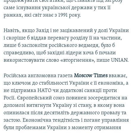
продовжувати свої атаки, що ставлять під загрозу
саме існування української держави у тих її
рамках, які світ знає з 1991 року.
Навіть, якщо Захід і не зацікавлений у долі України
і скоріше б віддав перевагу розділу її на частини,
лише б заспокоїти російського ведмедя, було б
справедливо, щоб західні лідери хоча б почали
використовувати слово «вторгнення», пише UNIAN.
Російська англомовна газета
Moscow Times
вважає,
що ключом до стабільності України є її економіка, а
не підтримка НАТО чи додаткові санкції проти
Росії. Європейський союз повинен зосередитися на
допомозі витягнути Україну зі стану, в якому вона
опинилася після десятиліть державного провалу та
застою. Економічна тендітність і погане управління
були проблемами України з моменту отримання