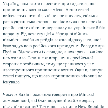
Україну, нам варто перестати прикидатися, що
припинення вогню мало місце. Автор статті
вибачає тих читачів, які не пригадують, скільки
разів українська сторона повідомляла про перехід
російської техніки чи персоналу на український бік
кордону. Від початку цієї «гібридної війни»
кількість подібних рейдів важко підрахувати, що і
було задумкою російського президента Володимира
Путіна. Відстежити їх складно, а покарати – майже
неможливо. Останнє ж вторгнення російської
сторони є особливим, тому що трапилося у час
двостороннього припинення вогню. Однак, автори
статті пишуть, що цього «припинення» ніколи і не
існувало.
Чому ж Захід продовжує говорити про Мінські
домовленості, які були порушені майже одразу
після підписання? Тому, що – як пише New Republic