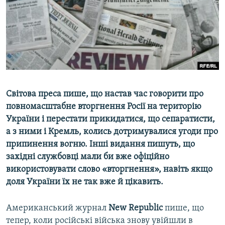
ВІДЕОУРОКИ «ELIFBE»
Русский
СВІДЧЕННЯ ОКУПАЦІЇ
Qırımtatar
УКРАЇНСЬКА ПРОБЛЕМА КРИМУ
ДОЛУЧАЙСЯ!
ІНФОГРАФІКА
Світова преса пише, що настав час говорити про
повномасштабне вторгнення Росії на територію
Усі сайти RFE/RL
України і перестати прикидатися, що сепаратисти,
а з ними і Кремль, колись дотримувалися угоди про
припинення вогню. Інші видання пишуть, що
західні службовці мали би вже офіційно
використовувати слово «вторгнення», навіть якщо
доля України їх не так вже й цікавить.
Американський журнал
New Republic
пише, що
тепер, коли російські війська знову увійшли в