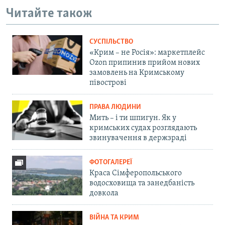
Читайте також
СУСПІЛЬСТВО
«Крим – не Росія»: маркетплейс
Ozon припинив прийом нових
замовлень на Кримському
півострові
ПРАВА ЛЮДИНИ
Мить – і ти шпигун. Як у
кримських судах розглядають
звинувачення в держзраді
ФОТОГАЛЕРЕЇ
Краса Сімферопольського
водосховища та занедбаність
довкола
ВІЙНА ТА КРИМ