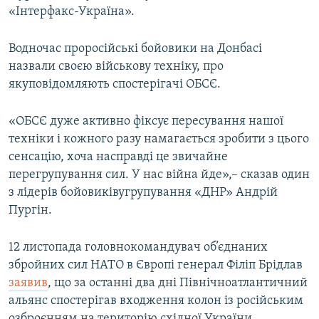
«Інтерфакс-Україна».
Водночас проросійські бойовики на Донбасі
назвали своєю військову техніку, про
якуповідомляють спостерігачі ОБСЄ.
«ОБСЄ дуже активно фіксує пересування нашої
техніки і кожного разу намагається зробити з цього
сенсацію, хоча насправді це звичайне
перегрупування сил. У нас війна йде»,– сказав один
з лідерів бойовиківугрупування «ДНР» Андрій
Пургін.
12 листопада головнокомандувач об’єднаних
збройних сил НАТО в Європі генерал Філіп Брідлав
заявив
, що за останні два дні Північноатлантичний
альянс спостерігав входження колон із російським
озброєнням на територію східної України.