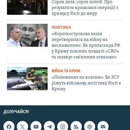
Сорок днів, сорок ночей. Про
результати кримської операції з
примусу Росії до миру
ПОЛІТИКА
«Короткострокова акція
перетворилася на війну на
виснаження»: Як пропаганда РФ
у Криму пояснює невдачі «СВО»
та залякує «мінними атаками»
ВІЙНА ТА КРИМ
«Полювання на колони». Як ЗСУ
ріжуть військову логістику Росії в
Криму
ДОЛУЧАЙСЯ!