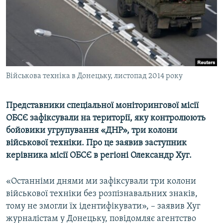
ВІДЕОУРОКИ «ELIFBE»
Русский
СВІДЧЕННЯ ОКУПАЦІЇ
Qırımtatar
УКРАЇНСЬКА ПРОБЛЕМА КРИМУ
ДОЛУЧАЙСЯ!
ІНФОГРАФІКА
Військова техніка в Донецьку, листопад 2014 року
Представники спеціальної моніторингової місії
Усі сайти RFE/RL
ОБСЄ зафіксували на території, яку контролюють
бойовики угрупування «ДНР», три колони
військової техніки. Про це заявив заступник
керівника місії ОБСЄ в регіоні Олександр Хуг.
«Останніми днями ми зафіксували три колони
військової техніки без розпізнавальних знаків,
тому не змогли їх ідентифікувати», – заявив Хуг
журналістам у Донецьку, повідомляє агентство