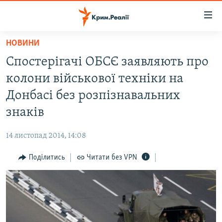
Доступність
посилання
Перейти
НОВИНИ
до
НОВИНИ
Спостерігачі ОБСЄ заявляють про
основного
ВОДА.КРИМ
матеріалу
колони військової техніки на
ВІДЕО ТА ФОТО
Перейти
Донбасі без розпізнавальних
до
ПОЛІТИКА
знаків
основної
БЛОГИ
навігації
14 листопад 2014, 14:08
Перейти
ПОГЛЯД
до
Поділитись
Читати без VPN
ІНТЕРВ'Ю
пошуку
ВСЕ ЗА ДЕНЬ
СПЕЦПРОЕКТИ
ЯК ОБІЙТИ БЛОКУВАННЯ
ДЕПОРТАЦІЯ