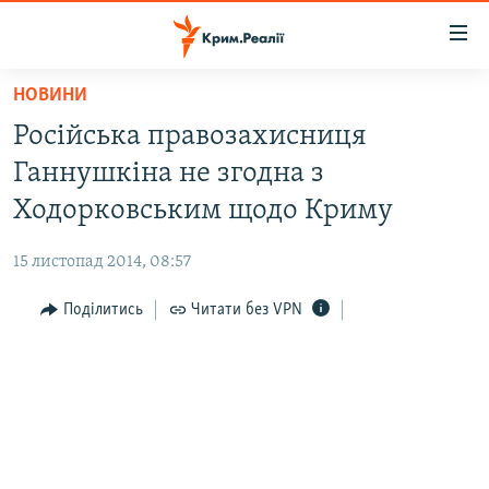
Доступність
посилання
Перейти
НОВИНИ
до
НОВИНИ
Російська правозахисниця
основного
ВОДА.КРИМ
матеріалу
Ганнушкіна не згодна з
ВІДЕО ТА ФОТО
Перейти
Ходорковським щодо Криму
до
ПОЛІТИКА
основної
15 листопад 2014, 08:57
БЛОГИ
навігації
Перейти
Поділитись
Читати без VPN
ПОГЛЯД
до
ІНТЕРВ'Ю
пошуку
ВСЕ ЗА ДЕНЬ
СПЕЦПРОЕКТИ
ЯК ОБІЙТИ БЛОКУВАННЯ
ДЕПОРТАЦІЯ