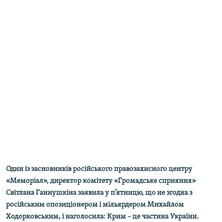
ВІДЕОУРОКИ «ELIFBE»
Русский
СВІДЧЕННЯ ОКУПАЦІЇ
Qırımtatar
УКРАЇНСЬКА ПРОБЛЕМА КРИМУ
ДОЛУЧАЙСЯ!
ІНФОГРАФІКА
Усі сайти RFE/RL
Один із засновників російського правозахисного центру
«Меморіал», директор комітету «Громадське сприяння»
Світлана Ганнушкіна заявила у п’ятницю, що не згодна з
російським опозиціонером і мільярдером Михайлом
Ходорковським, і наголосила: Крим – це частина України.