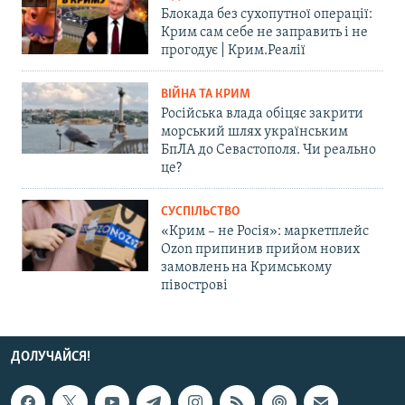
Блокада без сухопутної операції:
Крим сам себе не заправить і не
прогодує | Крим.Реалії
ВІЙНА ТА КРИМ
Російська влада обіцяє закрити
морський шлях українським
БпЛА до Севастополя. Чи реально
це?
СУСПІЛЬСТВО
«Крим – не Росія»: маркетплейс
Ozon припинив прийом нових
замовлень на Кримському
півострові
ДОЛУЧАЙСЯ!