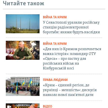
Читайте також
ВІЙНА ТА КРИМ
У Севастополі уразили російську
станцію радіоелектронної
боротьби: якими будуть наслідки
ВІЙНА ТА КРИМ
«Для них із Кримом розпочнеться
важка історія»: командир ОТУ
«Одеса» – про пастку для
російських військ на
Кінбурнській косі
ПРАВА ЛЮДИНИ
«Крим – єдиний регіон, де
українці – меншість»: дискусія
навколо нової пам'ятної дати
ВІДЕО