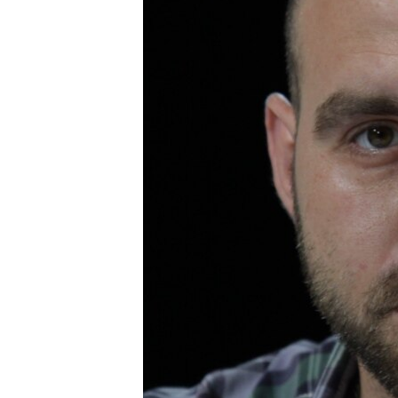
ВІДЕОУРОКИ «ELIFBE»
СВІДЧЕННЯ ОКУПАЦІЇ
УКРАЇНСЬКА ПРОБЛЕМА КРИМУ
ІНФОГРАФІКА