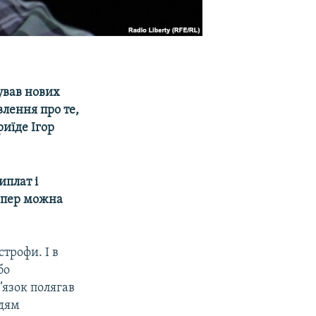
ував нових
влення про те,
риїде Ігор
иплат і
тепер можна
строфи. І в
бо
в’язок полягав
юдям