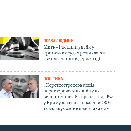
ПРАВА ЛЮДИНИ
Мить – і ти шпигун. Як у
кримських судах розглядають
звинувачення в держзраді
ПОЛІТИКА
«Короткострокова акція
перетворилася на війну на
виснаження»: Як пропаганда РФ
у Криму пояснює невдачі «СВО»
та залякує «мінними атаками»