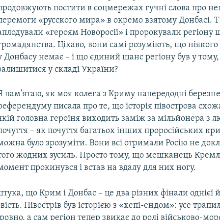
продовжують постити в соцмережах гучні слова про не
перемоги «русского мира» в окремо взятому Донбасі. Ті
аплодували «героям Новоросії» і пророкували регіону 
громадянства. Цікаво, вони самі розуміють, що ніяког
у Донбасу немає – і що єдиний шанс регіону був у тому
залишитися у складі України?
Я пам'ятаю, як моя колега з Криму напередодні березн
референдуму писала про те, що історія півострова схожа
якій головна героїня виходить заміж за мільйонера з лю
почуття – як почуття багатьох інших проросійських кр
можна було зрозуміти. Вони всі отримали Росію не док
того жодних зусиль. Просто тому, що мешканець Кремл
момент прокинувся і встав на вдалу для них ногу.
тука, що Крим і Донбас – це два різних фінали однієї й т
вість. Півострів був історією з «хепі-ендом»: усе трап
ровно, а сам регіон тепер звикає до ролі військово-мор