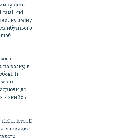
минучість
 самі, які
швидку зміну
о майбутнього
, щоб
евого
 на казку, в
бові. Її
имчан –
ладаючи до
я в якийсь
ієї ж історії
илося швидко,
ського