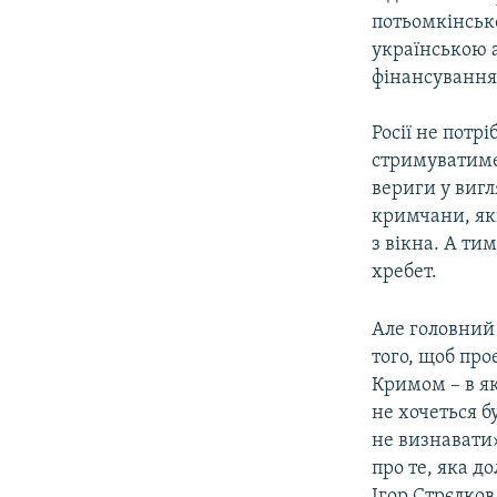
потьомкінсько
українською а
фінансування 
Росії не потр
стримуватиме 
вериги у вигл
кримчани, як
з вікна. А ти
хребет.
Але головний 
того, щоб про
Кримом – в як
не хочеться б
не визнавати»
про те, яка д
Ігор Стрєлков