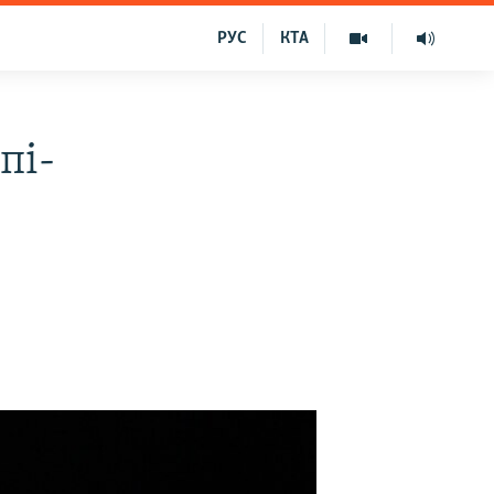
РУС
КТА
пі-