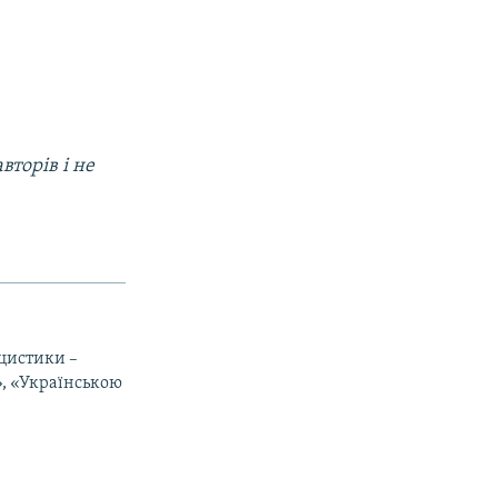
вторів і не
іцистики –
», «Українською