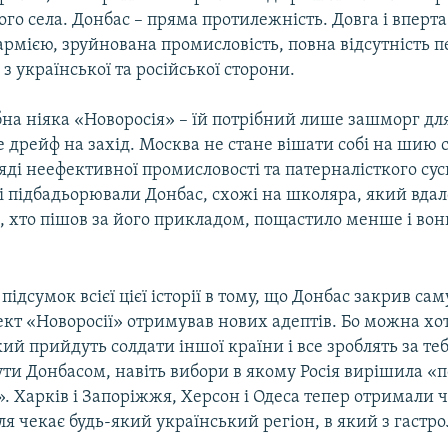
го села. Донбас – пряма протилежність. Довга і вперта
рмією, зруйнована промисловість, повна відсутність п
з української та російської сторони.
ібна ніяка «Новоросія» – їй потрібний лише зашморг дл
дрейф на захід. Москва не стане вішати собі на шию с
яді неефективної промисловості та патерналісткого суспі
і підбадьорювали Донбас, схожі на школяра, який вда
м, хто пішов за його прикладом, пощастило менше і во
підсумок всієї цієї історії в тому, що Донбас закрив са
ект «Новоросії» отримував нових адептів. Бо можна хот
ий прийдуть солдати іншої країни і все зроблять за теб
ути Донбасом, навіть вибори в якому Росія вирішила «
. Харків і Запоріжжя, Херсон і Одеса тепер отримали 
оля чекає будь-який український регіон, в який з гастр
.