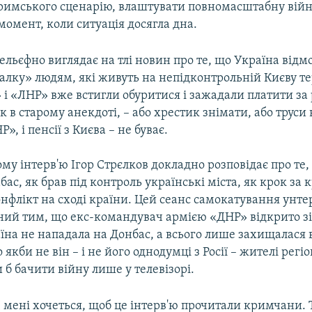
римського сценарію, влаштувати повномасштабну війну
момент, коли ситуація досягла дна.
ельєфно виглядає на тлі новин про те, що Україна відм
алку» людям, які живуть на непідконтрольній Києву те
 і «ЛНР» вже встигли обуритися і зажадали платити за
як в старому анекдоті, – або хрестик знімати, або труси 
Р», і пенсії з Києва – не буває.
му інтерв'ю Ігор Стрєлков докладно розповідає про те, 
ас, як брав під контроль українські міста, як крок за 
онфлікт на сході країни. Цей сеанс самокатування унте
ний тим, що екс-командувач армією «ДНР» відкрито зі
їна не нападала на Донбас, а всього лише захищалася в
 якби не він – і не його однодумці з Росії – жителі регі
б бачити війну лише у телевізорі.
І мені хочеться, щоб це інтерв'ю прочитали кримчани. Т