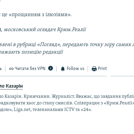
є це «прощанням з ілюзіями».
н
, московський оглядач Крим.Реалії
лені в рубриці «Погляд», передають точку зору самих а
ражають позицію редакції
ь
Читати без VPN
Follow us
Print
ло Казарін
ло Казарін. Кримчанин. Журналіст. Вважає, що завдання публ
ядковувати хаос до стану смислів. Співпрацює з «Крим.Реалії
дою», Liga.net, телеканалами ICTV та «24».