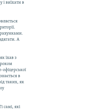
 і виїхати в
овляється
риторії.
 рахунками.
вдягати. А
як їхав з
кроком
р-офіцерської
знається в
ід таких, як
ону
і самі, які