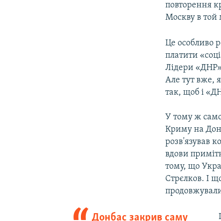
повторення к
Москву в той 
Це особливо р
платити «соці
Лідери «ДНР»
Але тут вже, 
так, щоб і «ДН
У тому ж само
Криму на Донб
розв'язував к
вдови приміт
тому, що Укра
Стрєлков. І що
продовжували 
Донбас закрив саму