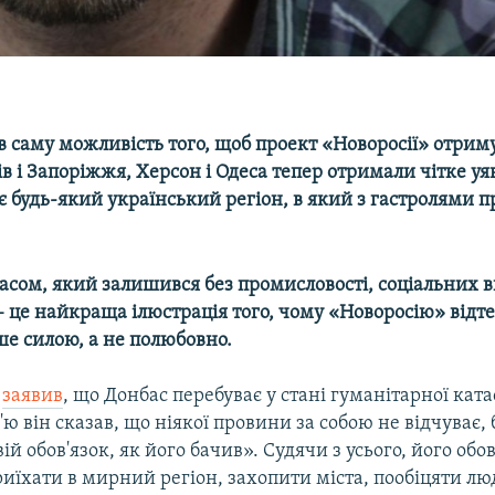
в саму можливість того, щоб проект «Новоросії» отрим
ів і Запоріжжя, Херсон і Одеса тепер отримали чітке уя
є будь-який український регіон, в який з гастролями п
басом, який залишився без промисловості, соціальних в
– це найкраща ілюстрація того, чому «Новоросію» від
ше силою, а не полюбовно.
в
заявив
, що Донбас перебуває у стані гуманітарної ката
'ю він сказав, що ніякої провини за собою не відчуває, 
ій обов'язок, як його бачив». Судячи з усього, його обо
риїхати в мирний регіон, захопити міста, пообіцяти л