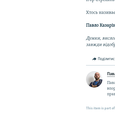
Хтось назива
Павло Казарі
Думки, вислов
завжди відоб
Поділитис
Пав
Пав
впор
прав
This item is part of