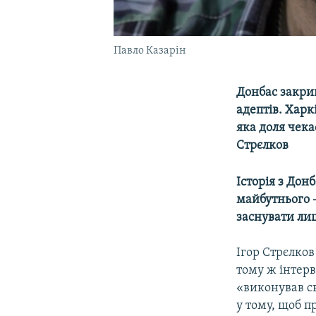
Павло Казарін
Донбас закри
адептів. Харк
яка доля чека
Стрєлков
Історія з Дон
майбутнього 
заснувати ли
Ігор Стрєлко
тому ж інтерв
«виконував св
у тому, щоб п