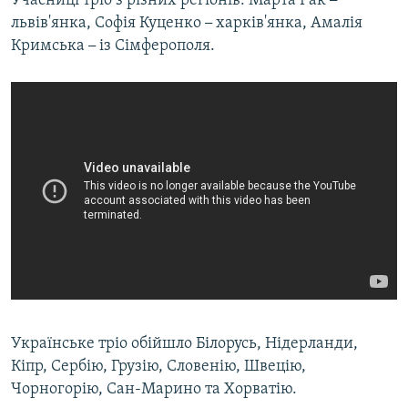
Учасниці тріо з різних регіонів: Марта Рак
ВІДЕОУРОКИ «ELIFBE»
львів'янка, Софія Куценко
–
харків'янка, Амалія
Русский
Кримська
–
із Сімферополя.
СВІДЧЕННЯ ОКУПАЦІЇ
Qırımtatar
УКРАЇНСЬКА ПРОБЛЕМА КРИМУ
ДОЛУЧАЙСЯ!
ІНФОГРАФІКА
Усі сайти RFE/RL
Українське тріо обійшло Білорусь, Нідерланди,
Кіпр, Сербію, Грузію, Словенію, Швецію,
Чорногорію, Сан-Марино та Хорватію.