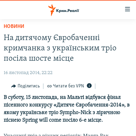
Доступність
посилання
Перейти
НОВИНИ
до
НОВИНИ
На дитячому Євробаченні
основного
ВОДА.КРИМ
матеріалу
кримчанка з українським тріо
ВІДЕО ТА ФОТО
Перейти
посіла шосте місце
до
ПОЛІТИКА
основної
16 листопад 2014, 22:22
БЛОГИ
навігації
Перейти
Поділитись
Читати без VPN
ПОГЛЯД
до
В суботу, 15 листопада, на Мальті відбувся фінал
ІНТЕРВ'Ю
пошуку
пісенного конкурсу «Дитяче Євробачення-2014», в
ВСЕ ЗА ДЕНЬ
якому українське тріо Sympho-Nick з ліричною
СПЕЦПРОЕКТИ
піснею Spring will come посіло 6-е місце.
ЯК ОБІЙТИ БЛОКУВАННЯ
ДЕПОРТАЦІЯ
–