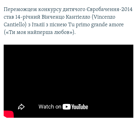
Переможцем конкурсу дитячого Євробачення-2014
став 14-річний Вінченцо Кантіелло (Vincenzo
Cantiello) з Італії з піснею Tu primo grande amore
(«Ти моя найперша любов»).