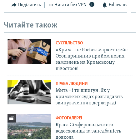
Поділитись
Читати без VPN
Follow us
Читайте також
СУСПІЛЬСТВО
«Крим – не Росія»: маркетплейс
Ozon припинив прийом нових
замовлень на Кримському
півострові
ПРАВА ЛЮДИНИ
Мить – і ти шпигун. Як у
кримських судах розглядають
звинувачення в держзраді
ФОТОГАЛЕРЕЇ
Краса Сімферопольського
водосховища та занедбаність
довкола