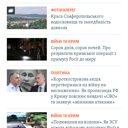
ФОТОГАЛЕРЕЇ
Краса Сімферопольського
водосховища та занедбаність
довкола
ВІЙНА ТА КРИМ
Сорок днів, сорок ночей. Про
результати кримської операції з
примусу Росії до миру
ПОЛІТИКА
«Короткострокова акція
перетворилася на війну на
виснаження»: Як пропаганда РФ
у Криму пояснює невдачі «СВО»
та залякує «мінними атаками»
ВІЙНА ТА КРИМ
«Полювання на колони». Як ЗСУ
ріжуть військову логістику Росії в