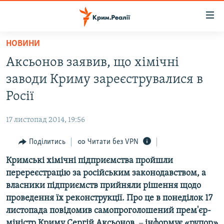
Доступність
посилання
Перейти
НОВИНИ
до
НОВИНИ
Аксьонов заявив, що хімічні
основного
ВОДА.КРИМ
матеріалу
заводи Криму зареєструвалися в
ВІДЕО ТА ФОТО
Перейти
Росії
до
ПОЛІТИКА
основної
17 листопад 2014, 19:56
БЛОГИ
навігації
Перейти
Поділитись
Читати без VPN
ПОГЛЯД
до
Кримські хімічні підприємства пройшли
ІНТЕРВ'Ю
пошуку
перереєстрацію за російським законодавством, а
ВСЕ ЗА ДЕНЬ
власники підприємств прийняли рішення щодо
СПЕЦПРОЕКТИ
проведення їх реконструкції. Про це в понеділок 17
листопада повідомив самопроголошений прем'єр-
ЯК ОБІЙТИ БЛОКУВАННЯ
ДЕПОРТАЦІЯ
міністр Криму Сергій Аксьонов,
–
інформує «рупор»