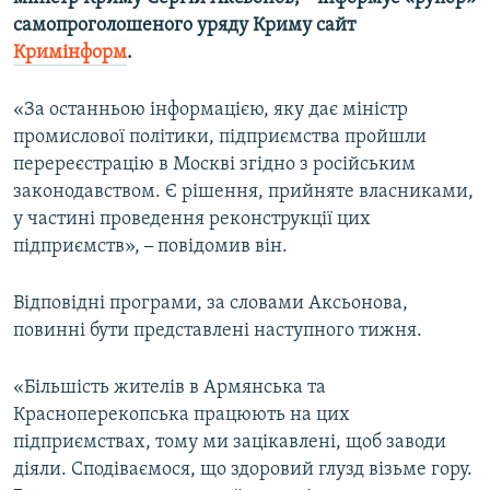
ВІДЕОУРОКИ «ELIFBE»
самопроголошеного уряду Криму сайт
Русский
Кримінформ
.
СВІДЧЕННЯ ОКУПАЦІЇ
Qırımtatar
УКРАЇНСЬКА ПРОБЛЕМА КРИМУ
«За останньою інформацією, яку дає міністр
промислової політики, підприємства пройшли
ДОЛУЧАЙСЯ!
ІНФОГРАФІКА
перереєстрацію в Москві згідно з російським
законодавством. Є рішення, прийняте власниками,
у частині проведення реконструкції цих
Усі сайти RFE/RL
підприємств»,
–
повідомив він.
Відповідні програми, за словами Аксьонова,
повинні бути представлені наступного тижня.
«Більшість жителів в Армянська та
Красноперекопська працюють на цих
підприємствах, тому ми зацікавлені, щоб заводи
діяли. Сподіваємося, що здоровий глузд візьме гору.