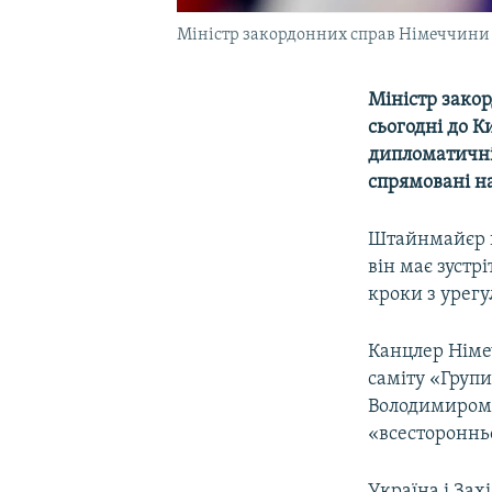
Міністр закордонних справ Німеччин
Міністр зако
сьогодні до К
дипломатичні 
спрямовані на
Штайнмайєр пл
він має зустр
кроки з урег
Канцлер Німе
саміту «Групи
Володимиром 
«всесторонньо
Україна і Зах