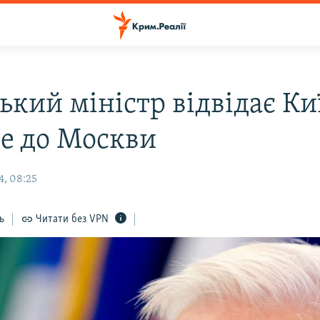
кий міністр відвідає Киї
де до Москви
4, 08:25
ь
Читати без VPN