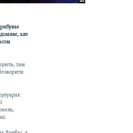
рибуває
ідомляє, але
часом
кують, там
обговорити
кулуарах
ї
ркель,
ні.
на Донбас, а