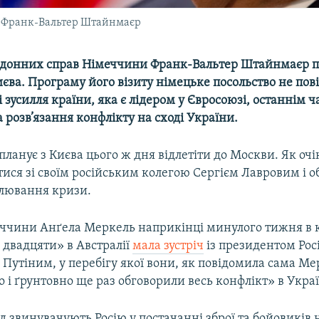
и Франк-Вальтер Штайнмаєр
рдонних справ Німеччини Франк-Вальтер Штайнмаєр п
иєва. Програму його візиту німецьке посольство не пов
зусилля країни, яка є лідером у Євросоюзі, останнім 
 розв’язання конфлікту на сході України.
анує з Києва цього ж дня відлетіти до Москви. Як очі
ітися зі своїм російським колегою Сергієм Лавровим і 
улювання кризи.
ччини Анґела Меркель наприкінці минулого тижня в 
 двадцяти» в Австралії
мала зустріч
із президентом Росі
Путіним, у перебігу якої вони, як повідомила сама Ме
 і ґрунтовно ще раз обговорили весь конфлікт» в Украї
ід звинувачують Росію у постачанні зброї та бойовиків 