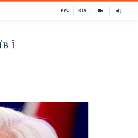
РУС
КТА
в і