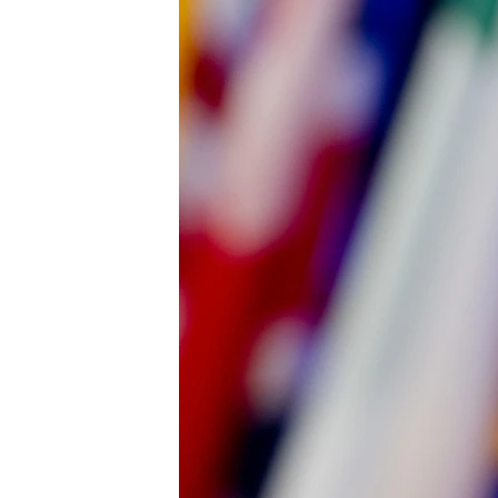
ВІДЕОУРОКИ «ELIFBE»
СВІДЧЕННЯ ОКУПАЦІЇ
УКРАЇНСЬКА ПРОБЛЕМА КРИМУ
ІНФОГРАФІКА