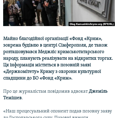
ВІДЕОУРОКИ «ELIFBE»
Русский
СВІДЧЕННЯ ОКУПАЦІЇ
Qırımtatar
УКРАЇНСЬКА ПРОБЛЕМА КРИМУ
ДОЛУЧАЙСЯ!
ІНФОГРАФІКА
Майно благодійної організації «Фонд «Крим»,
зокрема будівлю в центрі Сімферополя, де також
розташовувався Меджліс кримськотатарського
Усі сайти RFE/RL
народу, планують реалізувати на відкритих торгах.
Ця інформація міститься в позовній заяві
«Держкомітету» Криму з охорони культурної
спадщини до БО «Фонд «Крим».
Про це журналістам повідомив адвокат
Джеміль
Темішев
.
«Наш процесуальний опонент подав позовну заяву
до Господарського суду. Позовні вимоги