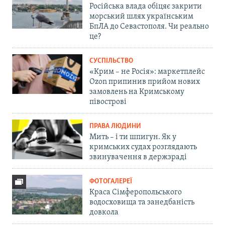
Російська влада обіцяє закрити
морський шлях українським
БпЛА до Севастополя. Чи реально
це?
СУСПІЛЬСТВО
«Крим – не Росія»: маркетплейс
Ozon припинив прийом нових
замовлень на Кримському
півострові
ПРАВА ЛЮДИНИ
Мить – і ти шпигун. Як у
кримських судах розглядають
звинувачення в держзраді
ФОТОГАЛЕРЕЇ
Краса Сімферопольського
водосховища та занедбаність
довкола