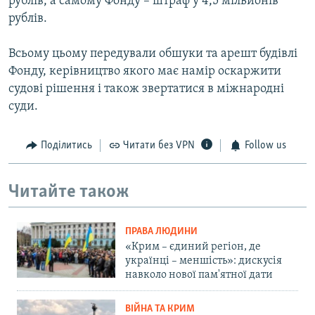
рублів, а самому Фонду – штраф у 4,5 мільйонів
рублів.
Всьому цьому передували обшуки та арешт будівлі
Фонду, керівництво якого має намір оскаржити
судові рішення і також звертатися в міжнародні
суди.
Поділитись
Читати без VPN
Follow us
Читайте також
ПРАВА ЛЮДИНИ
«Крим – єдиний регіон, де
українці – меншість»: дискусія
навколо нової пам'ятної дати
ВІЙНА ТА КРИМ