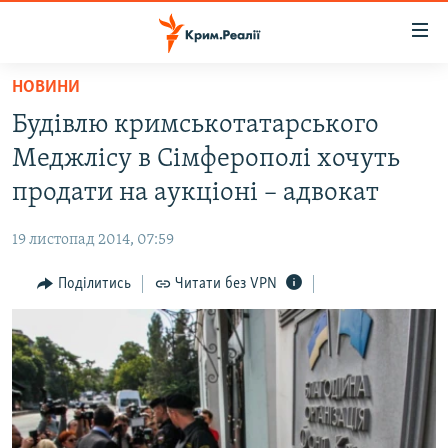
Доступність
посилання
Перейти
НОВИНИ
до
НОВИНИ
Будівлю кримськотатарського
основного
ВОДА.КРИМ
матеріалу
Меджлісу в Сімферополі хочуть
ВІДЕО ТА ФОТО
Перейти
продати на аукціоні – адвокат
до
ПОЛІТИКА
основної
19 листопад 2014, 07:59
БЛОГИ
навігації
Перейти
Поділитись
Читати без VPN
ПОГЛЯД
до
ІНТЕРВ'Ю
пошуку
ВСЕ ЗА ДЕНЬ
СПЕЦПРОЕКТИ
ЯК ОБІЙТИ БЛОКУВАННЯ
ДЕПОРТАЦІЯ