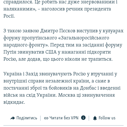
справдилося. Це робить нас дуже знервованими і
наляканими», – наголосив речник президента
Росії.
З такою заявою Дмитро Пєсков виступив у кулуарах
форуму пропутінського «Загальноросійського
народного фронту». Перед тим на засіданні форуму
Путін звинуватив США у намаганні підкорити
Росію, але додав, що цього ніколи не трапиться.
Україна і Захід звинувачують Росію у втручанні у
внутрішні справи незалежної країни, а саме в
постачанні зброї та бойовиків на Донбас і введенні
військ на схід України. Москва ці звинувачення
відкидає.
Поділитись
Читати без VPN
Follow us