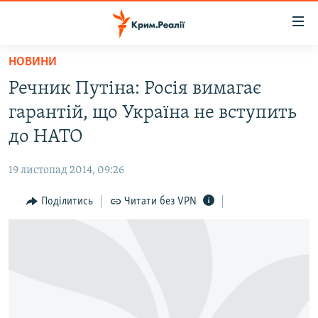
Доступність
посилання
Перейти
НОВИНИ
до
НОВИНИ
Речник Путіна: Росія вимагає
основного
ВОДА.КРИМ
матеріалу
гарантій, що Україна не вступить
ВІДЕО ТА ФОТО
Перейти
до НАТО
до
ПОЛІТИКА
основної
19 листопад 2014, 09:26
БЛОГИ
навігації
Перейти
Поділитись
Читати без VPN
ПОГЛЯД
до
ІНТЕРВ'Ю
пошуку
ВСЕ ЗА ДЕНЬ
СПЕЦПРОЕКТИ
ЯК ОБІЙТИ БЛОКУВАННЯ
ДЕПОРТАЦІЯ