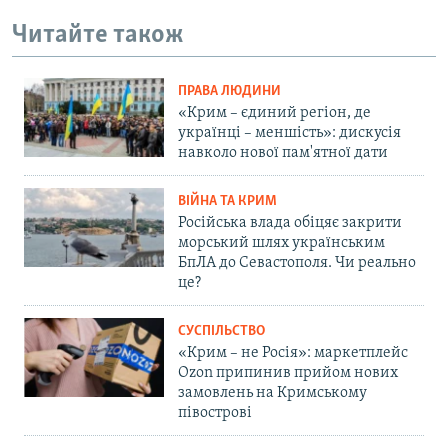
Читайте також
ПРАВА ЛЮДИНИ
«Крим – єдиний регіон, де
українці – меншість»: дискусія
навколо нової пам'ятної дати
ВІЙНА ТА КРИМ
Російська влада обіцяє закрити
морський шлях українським
БпЛА до Севастополя. Чи реально
це?
СУСПІЛЬСТВО
«Крим – не Росія»: маркетплейс
Ozon припинив прийом нових
замовлень на Кримському
півострові