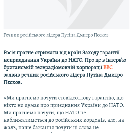
ВІДЕОУРОКИ «ELIFBE»
Русский
СВІДЧЕННЯ ОКУПАЦІЇ
Qırımtatar
УКРАЇНСЬКА ПРОБЛЕМА КРИМУ
Речник російського лідера Путіна Дмитро Пєсков
ДОЛУЧАЙСЯ!
ІНФОГРАФІКА
Росія прагне отримати від країн Заходу гарантії
неприєднання України до НАТО. Про це в інтерв’ю
Усі сайти RFE/RL
британській телерадіомовній корпорації
BBC
заявив речник російського лідера Путіна Дмитро
Пєсков.
«Ми прагнемо почути стовідсоткову гарантію, що
ніхто не думає про приєднання України до НАТО.
Ми прагнемо почути, що НАТО не
наближатиметься до російських кордонів, але, на
жаль, наше бажання почути ці слова не