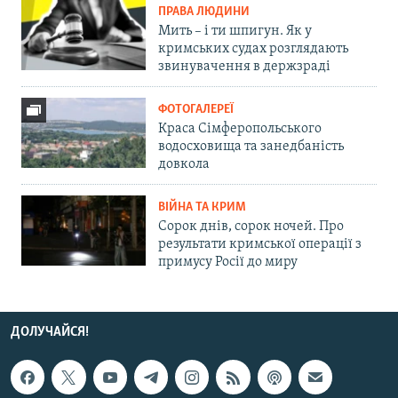
ПРАВА ЛЮДИНИ
Мить – і ти шпигун. Як у
кримських судах розглядають
звинувачення в держзраді
ФОТОГАЛЕРЕЇ
Краса Сімферопольського
водосховища та занедбаність
довкола
ВІЙНА ТА КРИМ
Сорок днів, сорок ночей. Про
результати кримської операції з
примусу Росії до миру
ДОЛУЧАЙСЯ!