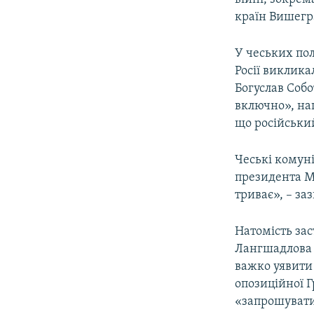
країн Вишегра
У чеських по
Росії виклика
Богуслав Соб
включно», наг
що російськи
Чеські комуні
президента М
триває», – за
Натомість зас
Лангшадлова в
важко уявити 
опозиційної 
«запрошувати 