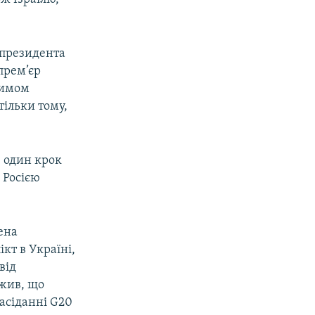
 президента
прем’єр
цимом
тільки тому,
е один крок
 Росією
ена
кт в Україні,
від
ажив, що
засіданні G20