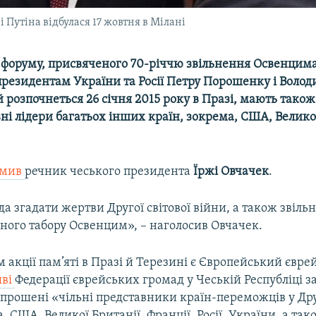
 Путіна відбулася 17 жовтня в Мілані
 форуму, присвяченого 70-річчю звільнення Освенцима
резидентам України та Росії Петру Порошенку і Волод
й розпочнеться 26 січня 2015 року в Празі, мають тако
ні лідери багатьох інших країн, зокрема, США, Великої
омив
речник чеського президента
Їржі Овчачек
.
да згадати жертви Другої світової війни, а також звіль
ного табору Освенцим», – наголосив Овчачек.
 акції пам’яті в Празі й Терезині є Європейський євр
яві
Федерації єврейських громад у Чеській Республіці з
апрошені «чільні представники країн-переможців у Дру
, США, Великої Британії, Франції, Росії, України, а так