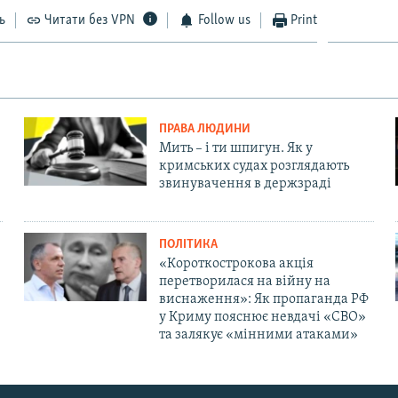
ь
Читати без VPN
Follow us
Print
ПРАВА ЛЮДИНИ
Мить – і ти шпигун. Як у
кримських судах розглядають
звинувачення в держзраді
ПОЛІТИКА
«Короткострокова акція
перетворилася на війну на
виснаження»: Як пропаганда РФ
у Криму пояснює невдачі «СВО»
та залякує «мінними атаками»