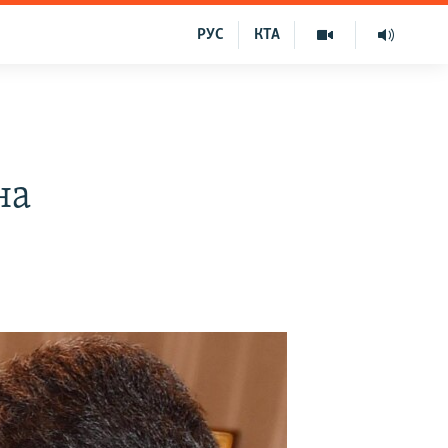
РУС
КТА
на