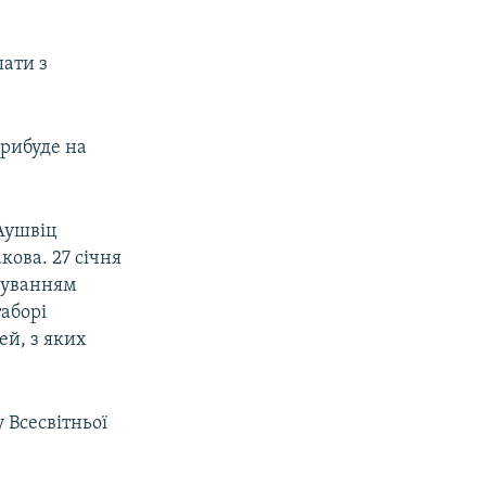
шати з
прибуде на
Аушвіц
кова. 27 січня
ндуванням
аборі
ей, з яких
 Всесвітньої