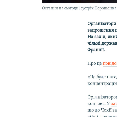
Остання на сьогодні зустріч Порошенка і
Організатори
запрошення п
На захід, яки
чільні держав
Франції.
Про це
повід
«Це буде наго
концентрацій
Організатором
конгрес. У
за
що до Чехії з
війні, зокрема