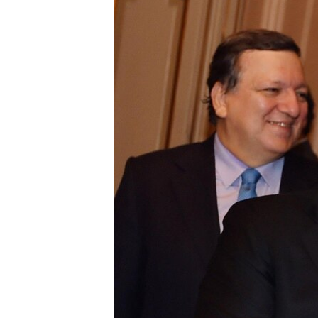
ВІДЕОУРОКИ «ELIFBE»
СВІДЧЕННЯ ОКУПАЦІЇ
УКРАЇНСЬКА ПРОБЛЕМА КРИМУ
ІНФОГРАФІКА