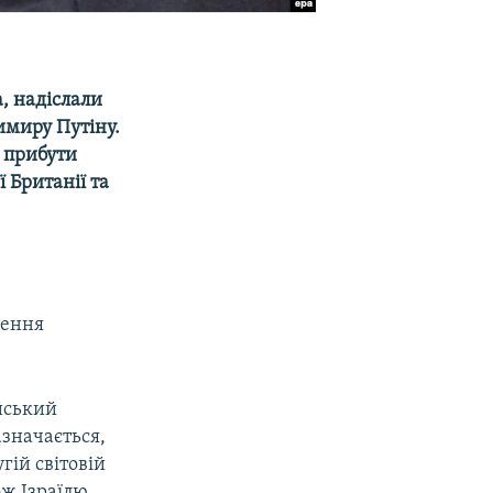
, надіслали
имиру Путіну.
ж прибути
 Британії та
нення
ейський
азначається,
гій світовій
ож Ізраїлю,