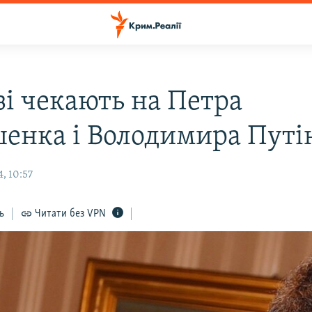
зі чекають на Петра
енка і Володимира Путі
, 10:57
ь
Читати без VPN