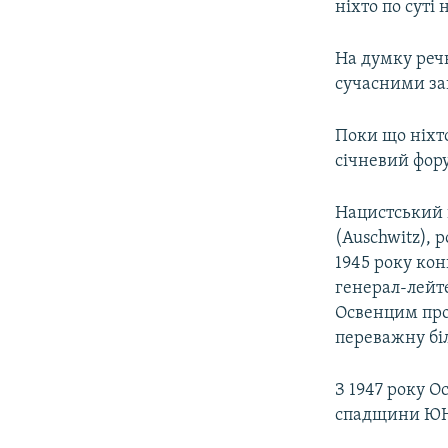
ніхто по суті
На думку реч
сучасними за
Поки що ніхто
січневий фору
Нацистський 
(Auschwitz), 
1945 року кон
генерал-лейт
Освенцим прот
переважну біл
З 1947 року О
спадщини Ю