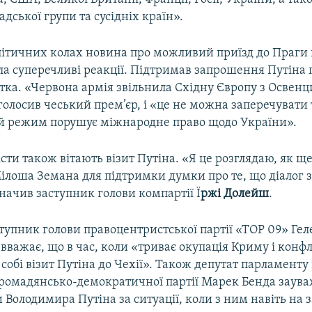
дської групи та сусідніх країн».
літичних колах новина про можливий приїзд до Праги
ла суперечливі реакції. Підтримав запрошення Путіна 
отка. «Червона армія звільнила Східну Європу з Освен
олосив чеський прем’єр, і «це не можна заперечувати 
й режим порушує міжнародне право щодо України».
сти також вітають візит Путіна. «Я це розглядаю, як щ
ілоша Земана для підтримки думки про те, що діалог з
значив заступник голови компартії Ї
ржі Долейш
.
тупник голови правоцентристської партії «ТОР 09» Гел
важає, що в час, коли «триває окупація Криму і конфлі
собі візит Путіна до Чехії». Також депутат парламенту 
Громадянсько-демократичної партії Марек Бенда заув
Володимира Путіна за ситуації, коли з ним навіть на 