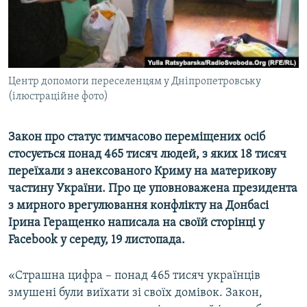
ВІДЕОУРОКИ «ELIFBE»
Русский
СВІДЧЕННЯ ОКУПАЦІЇ
Qırımtatar
УКРАЇНСЬКА ПРОБЛЕМА КРИМУ
Центр допомоги переселенцям у Дніпропетровську
ДОЛУЧАЙСЯ!
ІНФОГРАФІКА
(ілюстраційне фото)
Закон про статус тимчасово переміщених осіб
Усі сайти RFE/RL
стосується понад 465 тисяч людей, з яких 18 тисяч
переїхали з анексованого Криму на материкову
частину України. Про це уповноважена президента
з мирного врегулювання конфлікту на Донбасі
Ірина Геращенко написала на своїй сторінці у
Facebook у середу, 19 листопада.
«Страшна цифра – понад 465 тисяч українців
змушені були виїхати зі своїх домівок. Закон,