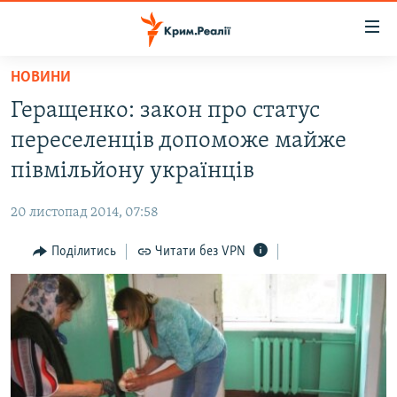
Доступність
посилання
Перейти
НОВИНИ
до
НОВИНИ
Геращенко: закон про статус
основного
ВОДА.КРИМ
матеріалу
переселенців допоможе майже
ВІДЕО ТА ФОТО
Перейти
півмільйону українців
до
ПОЛІТИКА
основної
20 листопад 2014, 07:58
БЛОГИ
навігації
Перейти
Поділитись
Читати без VPN
ПОГЛЯД
до
ІНТЕРВ'Ю
пошуку
ВСЕ ЗА ДЕНЬ
СПЕЦПРОЕКТИ
ЯК ОБІЙТИ БЛОКУВАННЯ
ДЕПОРТАЦІЯ