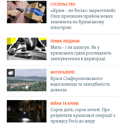
СУСПІЛЬСТВО
«Крим – не Росія»: маркетплейс
Ozon припинив прийом нових
замовлень на Кримському
півострові
ПРАВА ЛЮДИНИ
Мить – і ти шпигун. Як у
кримських судах розглядають
звинувачення в держзраді
ФОТОГАЛЕРЕЇ
Краса Сімферопольського
водосховища та занедбаність
довкола
ВІЙНА ТА КРИМ
Сорок днів, сорок ночей. Про
результати кримської операції з
примусу Росії до миру