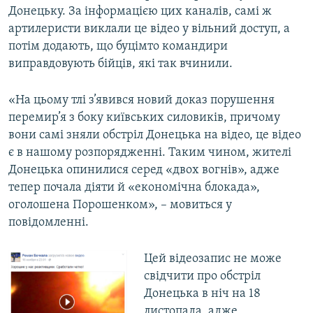
Донецьку. За інформацією цих каналів, самі ж
артилеристи виклали це відео у вільний доступ, а
потім додають, що буцімто командири
виправдовують бійців, які так вчинили.
«На цьому тлі з’явився новий доказ порушення
перемир’я з боку київських силовиків, причому
вони самі зняли обстріл Донецька на відео, це відео
є в нашому розпорядженні. Таким чином, жителі
Донецька опинилися серед «двох вогнів», адже
тепер почала діяти й «економічна блокада»,
оголошена Порошенком», – мовиться у
повідомленні.
Цей відеозапис не може
свідчити про обстріл
Донецька в ніч на 18
листопада, адже