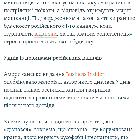
мешканець також вказує на тактику сепаратистів:
постріляти і поїхати, а відповідь отримують мирні
мешканці. Підтвердженнями такої тактики раніше
був сюжет російського «1-го каналу», коли
журналісти
відзняли
, як так званий «ополченець»
стріляє просто з житлового будинку.
7 днів із новинами російських каналів
Американське видання
Business Insider
опублікувало матеріал, автор якого дивився 7 днів
поспіль тільки російські канали і вирішив
поділитися враженнями та основними знаннями
після такого досвіду.
З семи пунктів, які виділяє автор статті, він
«дізнався», зокрема, що Україна – це корумпована
країна, якою керують русофоби і неонацисти, що