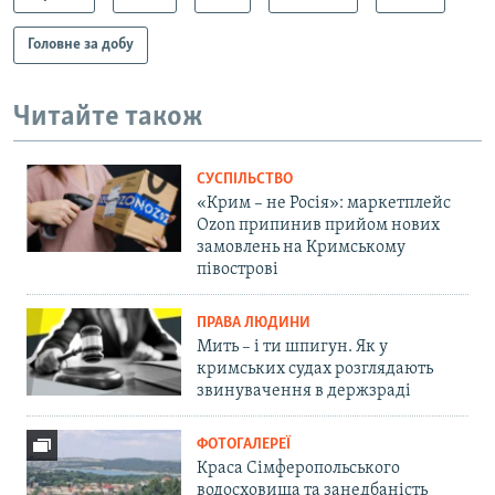
Головне за добу
Читайте також
СУСПІЛЬСТВО
«Крим – не Росія»: маркетплейс
Ozon припинив прийом нових
замовлень на Кримському
півострові
ПРАВА ЛЮДИНИ
Мить – і ти шпигун. Як у
кримських судах розглядають
звинувачення в держзраді
ФОТОГАЛЕРЕЇ
Краса Сімферопольського
водосховища та занедбаність