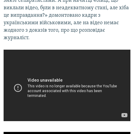
зняте сепаратистами. А при начитці «бійці, що
виклали відео, були в неадекватному стані, але хіба
це виправдання?» домонтовано кадри з
українськими військовими, але на відео немає
жодного з доказів того, про що розповідає
журналіст.