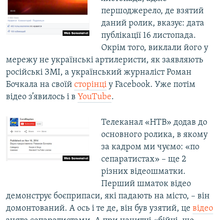
першоджерело, де взятий
даний ролик, вказує: дата
публікації 16 листопада.
Окрім того, виклали його у
мережу не українські артилеристи, як заявляють
російські ЗМІ, а український журналіст Роман
Бочкала на своїй
сторінці
у Facebook. Уже потім
відео з’явилось і в
YouTube
.
Телеканал «НТВ» додав до
основного ролика, в якому
за кадром ми чуємо: «по
сепаратистах» – ще 2
різних відеошматки.
Перший шматок відео
демонструє боєприпаси, які падають на місто, – він
домонтований. А ось і те де, він був узятий, це
відео