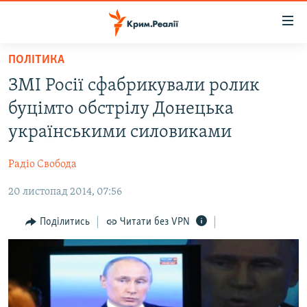
Доступність
посилання
Перейти
ПОЛІТИКА
до
НОВИНИ
ЗМІ Росії сфабрикували ролик
основного
ВОДА.КРИМ
матеріалу
буцімто обстрілу Донецька
ВІДЕО ТА ФОТО
Перейти
українськими силовиками
до
ПОЛІТИКА
основної
Радіо Свобода
БЛОГИ
навігації
Перейти
20 листопад 2014, 07:56
ПОГЛЯД
до
ІНТЕРВ'Ю
Поділитись
Читати без VPN
пошуку
ВСЕ ЗА ДЕНЬ
СПЕЦПРОЕКТИ
ЯК ОБІЙТИ БЛОКУВАННЯ
ДЕПОРТАЦІЯ