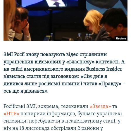
ВІДЕОУРОКИ «ELIFBE»
Русский
СВІДЧЕННЯ ОКУПАЦІЇ
Qırımtatar
УКРАЇНСЬКА ПРОБЛЕМА КРИМУ
ДОЛУЧАЙСЯ!
ІНФОГРАФІКА
ЗМІ Росії знову показують відео стрілянини
українських військових у «власному» контексті. А
Усі сайти RFE/RL
на сайті американського видання Business Insider
з’явилась стаття під заголовком: «Сім днів я
дивився лише російські новини і читав «Правду»
–
ось що я дізнався»
.
Російські ЗМІ, зокрема, телеканали
«Звезда»
та
«НТВ»
поширили інформацію, буцімто українські
силовики, перебуваючи в неадекватному стані, у
ніч на 18 листопада обстріляли 2 райони у