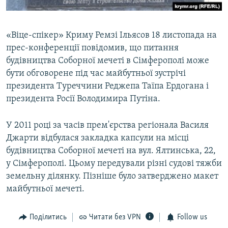
«Віце-спікер» Криму Ремзі Ільясов 18 листопада на
прес-конференції повідомив, що питання
будівництва Соборної мечеті в Сімферополі може
бути обговорене під час майбутньої зустрічі
президента Туреччини Реджепа Таїпа Ердогана і
президента Росії Володимира Путіна.
У 2011 році за часів прем'єрства регіонала Василя
Джарти відбулася закладка капсули на місці
будівництва Соборної мечеті на вул. Ялтинська, 22,
у Сімферополі. Цьому передували різні судові тяжби
земельну ділянку. Пізніше було затверджено макет
майбутньої мечеті.
Поділитись
Читати без VPN
Follow us