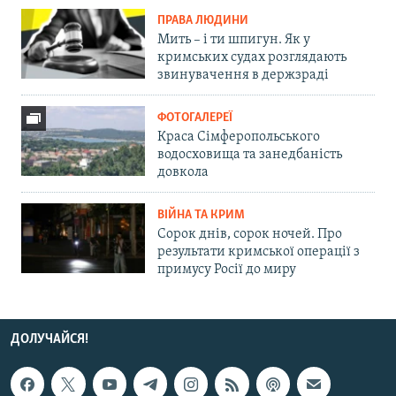
ПРАВА ЛЮДИНИ
Мить – і ти шпигун. Як у
кримських судах розглядають
звинувачення в держзраді
ФОТОГАЛЕРЕЇ
Краса Сімферопольського
водосховища та занедбаність
довкола
ВІЙНА ТА КРИМ
Сорок днів, сорок ночей. Про
результати кримської операції з
примусу Росії до миру
ДОЛУЧАЙСЯ!