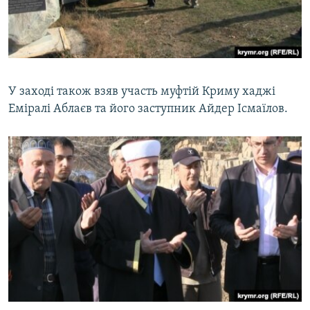
У заході також взяв участь муфтій Криму хаджі
Еміралі Аблаєв та його заступник Айдер Ісмаїлов.