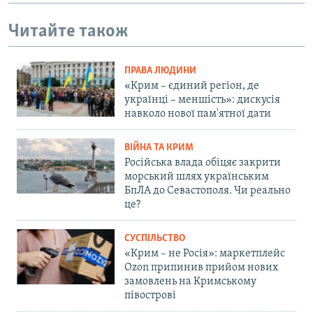
Читайте також
ПРАВА ЛЮДИНИ
«Крим – єдиний регіон, де
українці – меншість»: дискусія
навколо нової пам'ятної дати
ВІЙНА ТА КРИМ
Російська влада обіцяє закрити
морський шлях українським
БпЛА до Севастополя. Чи реально
це?
СУСПІЛЬСТВО
«Крим – не Росія»: маркетплейс
Ozon припинив прийом нових
замовлень на Кримському
півострові