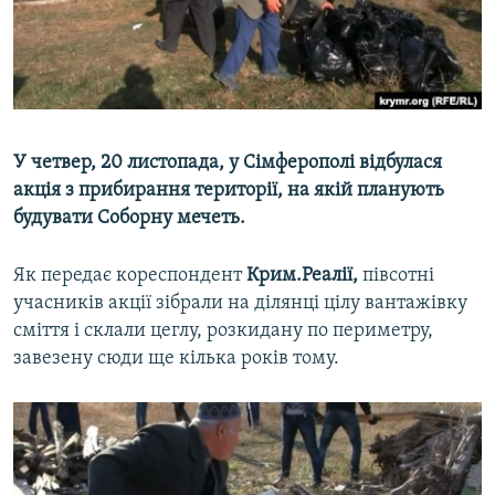
ВІДЕОУРОКИ «ELIFBE»
Русский
СВІДЧЕННЯ ОКУПАЦІЇ
Qırımtatar
УКРАЇНСЬКА ПРОБЛЕМА КРИМУ
ДОЛУЧАЙСЯ!
ІНФОГРАФІКА
У четвер, 20 листопада, у Сімферополі відбулася
акція з прибирання території, на якій планують
будувати Соборну мечеть.
Усі сайти RFE/RL
Як передає кореспондент
Крим.Реалії,
півсотні
учасників акції зібрали на ділянці цілу вантажівку
сміття і склали цеглу, розкидану по периметру,
завезену сюди ще кілька років тому.