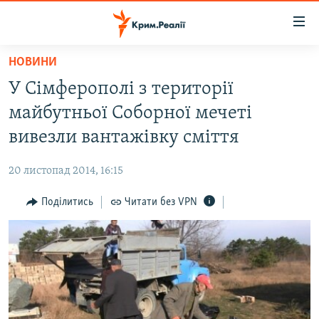
Доступність
посилання
Перейти
НОВИНИ
до
НОВИНИ
У Сімферополі з території
основного
ВОДА.КРИМ
матеріалу
майбутньої Соборної мечеті
ВІДЕО ТА ФОТО
Перейти
вивезли вантажівку сміття
до
ПОЛІТИКА
основної
20 листопад 2014, 16:15
БЛОГИ
навігації
Перейти
Поділитись
Читати без VPN
ПОГЛЯД
до
ІНТЕРВ'Ю
пошуку
ВСЕ ЗА ДЕНЬ
СПЕЦПРОЕКТИ
ЯК ОБІЙТИ БЛОКУВАННЯ
ДЕПОРТАЦІЯ