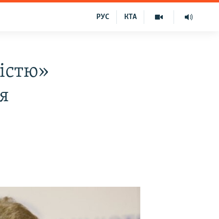
РУС
КТА
ністю»
я