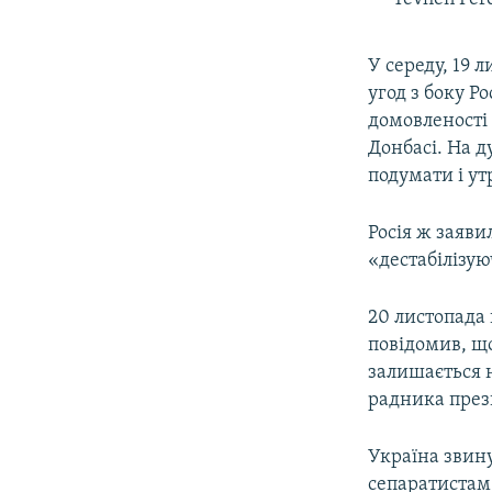
У середу, 19 
угод з боку Р
домовленості
Донбасі. На д
подумати і ут
Росія ж заяви
«дестабілізу
20 листопада
повідомив, щ
залишається 
радника през
Україна звину
сепаратистам 