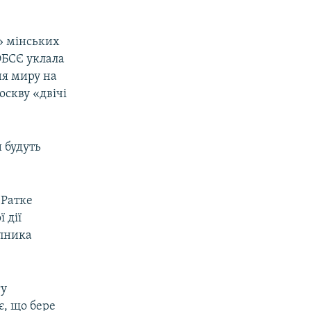
я» мінських
 ОБСЄ уклала
ня миру на
оскву «двічі
и будуть
 Ратке
 дії
упника
гу
є, що бере