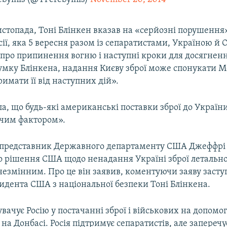
листопада, Тоні Блінкен вказав на «серйозні порушенн
осії, яка 5 вересня разом із сепаратистами, Україною й
 про припинення вогню і наступні кроки для досягнен
умку Блінкена, надання Києву зброї може спонукати М
римати її від наступних дій».
ла, що будь-які американські поставки зброї до Україн
ючим фактором».
 представник Державного департаменту США Джеффрі
о рішення США щодо ненадання Україні зброї летальної
незмінним. Про це він заявив, коментуючи заяву заст
идента США з національної безпеки Тоні Блінкена.
вачує Росію у постачанні зброї і військових на допомо
на Донбасі. Росія підтримує сепаратистів, але заперечу