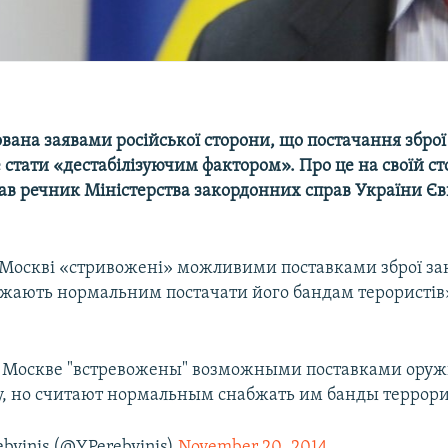
вана заявами російської сторони, що постачання зброї
стати «дестабілізуючим фактором». Про це на своїй сто
ав речник Міністерства закордонних справ України Єв
 Москві «стривожені» можливими поставками зброї з
важають нормальним постачати його бандам терористів»
в Москве "встревожены" возможными поставками ору
у, но считают нормальным снабжать им банды террори
byinis (@YPerebyinis)
November 20, 2014