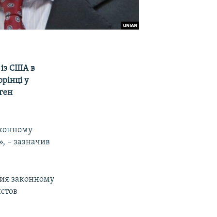
 із США в
рінці у
ген
аконному
, – зазначив
жия законному
стов