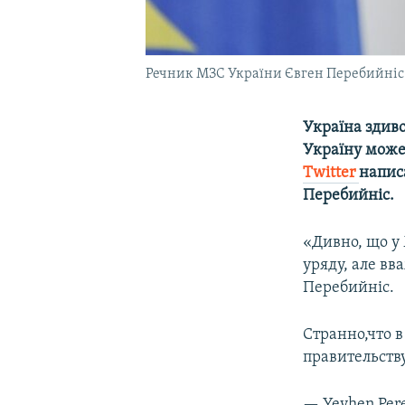
Речник МЗС України Євген Перебийніс
Україна здиво
Україну може 
Twitter
напис
Перебийніс.
«Дивно, що у
уряду, але в
Перебийніс.
Странно,что 
правительств
— Yevhen Pere