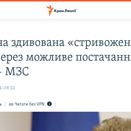
на здивована «стривоже
 через можливе постачанн
 – МЗС
4, 08:22
ь
Читати без VPN