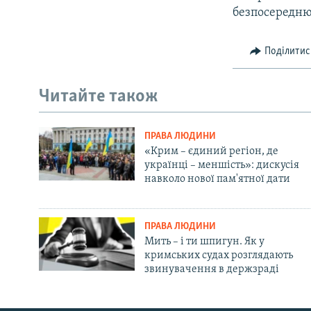
безпосередню 
Поділитис
Читайте також
ПРАВА ЛЮДИНИ
«Крим – єдиний регіон, де
українці – меншість»: дискусія
навколо нової пам'ятної дати
ПРАВА ЛЮДИНИ
Мить – і ти шпигун. Як у
кримських судах розглядають
звинувачення в держзраді
Русский