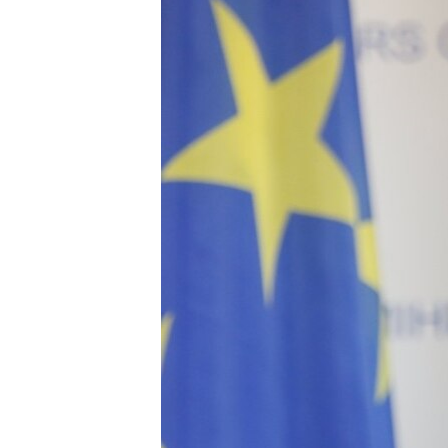
ВІДЕОУРОКИ «ELIFBE»
СВІДЧЕННЯ ОКУПАЦІЇ
УКРАЇНСЬКА ПРОБЛЕМА КРИМУ
ІНФОГРАФІКА