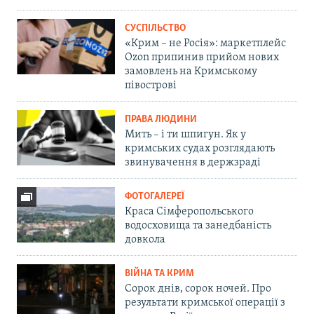
СУСПІЛЬСТВО
«Крим – не Росія»: маркетплейс
Ozon припинив прийом нових
замовлень на Кримському
півострові
ПРАВА ЛЮДИНИ
Мить – і ти шпигун. Як у
кримських судах розглядають
звинувачення в держзраді
ФОТОГАЛЕРЕЇ
Краса Сімферопольського
водосховища та занедбаність
довкола
ВІЙНА ТА КРИМ
Сорок днів, сорок ночей. Про
результати кримської операції з