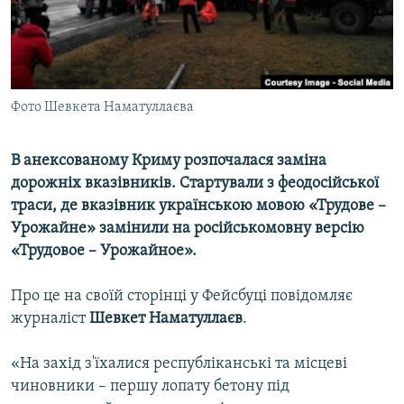
ВІДЕОУРОКИ «ELIFBE»
Русский
СВІДЧЕННЯ ОКУПАЦІЇ
Qırımtatar
УКРАЇНСЬКА ПРОБЛЕМА КРИМУ
Фото Шевкета Наматуллаєва
ДОЛУЧАЙСЯ!
ІНФОГРАФІКА
В анексованому Криму розпочалася заміна
дорожніх вказівників. Стартували з феодосійської
Усі сайти RFE/RL
траси, де вказівник українською мовою «Трудове –
Урожайне» замінили на російськомовну версію
«Трудовое – Урожайное».
Про це на своїй сторінці у Фейсбуці повідомляє
журналіст
Шевкет Наматуллаєв
.
«На захід з'їхалися республіканські та місцеві
чиновники – першу лопату бетону під