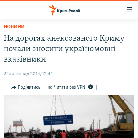
Доступність
посилання
Перейти
НОВИНИ
до
НОВИНИ
На дорогах анексованого Криму
основного
ВОДА.КРИМ
матеріалу
почали зносити україномовні
ВІДЕО ТА ФОТО
Перейти
вказівники
до
ПОЛІТИКА
основної
21 листопад 2014, 12:44
БЛОГИ
навігації
Перейти
Поділитись
Читати без VPN
ПОГЛЯД
до
ІНТЕРВ'Ю
пошуку
ВСЕ ЗА ДЕНЬ
СПЕЦПРОЕКТИ
ЯК ОБІЙТИ БЛОКУВАННЯ
ДЕПОРТАЦІЯ