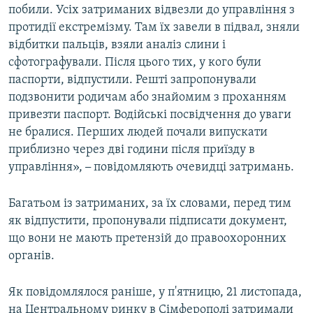
побили. Усіх затриманих відвезли до управління з
протидії екстремізму. Там їх завели в підвал, зняли
відбитки пальців, взяли аналіз слини і
сфотографували. Після цього тих, у кого були
паспорти, відпустили. Решті запропонували
подзвонити родичам або знайомим з проханням
привезти паспорт. Водійські посвідчення до уваги
не бралися. Перших людей почали випускати
приблизно через дві години після приїзду в
управління»,
–
повідомляють очевидці затримань.
Багатьом із затриманих, за їх словами, перед тим
як відпустити, пропонували підписати документ,
що вони не мають претензій до правоохоронних
органів.
Як повідомлялося раніше, у п'ятницю, 21 листопада,
на Центральному ринку в Сімферополі затримали