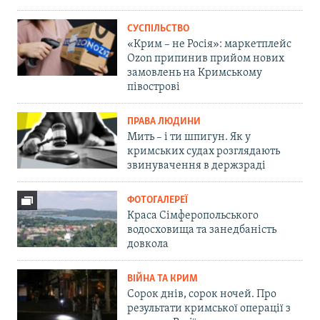
СУСПІЛЬСТВО
«Крим – не Росія»: маркетплейс
Ozon припинив прийом нових
замовлень на Кримському
півострові
ПРАВА ЛЮДИНИ
Мить – і ти шпигун. Як у
кримських судах розглядають
звинувачення в держзраді
ФОТОГАЛЕРЕЇ
Краса Сімферопольського
водосховища та занедбаність
довкола
ВІЙНА ТА КРИМ
Сорок днів, сорок ночей. Про
результати кримської операції з