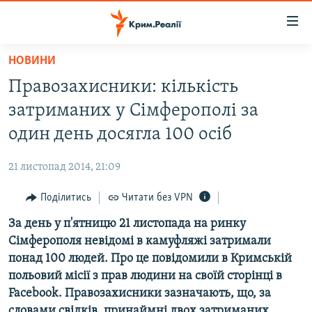
Доступність
посилання
Перейти
НОВИНИ
до
НОВИНИ
Правозахисники: кількість
основного
ВОДА.КРИМ
матеріалу
затриманих у Сімферополі за
ВІДЕО ТА ФОТО
Перейти
один день досягла 100 осіб
до
ПОЛІТИКА
основної
21 листопад 2014, 21:09
БЛОГИ
навігації
Перейти
Поділитись
Читати без VPN
ПОГЛЯД
до
За день у п'ятницю 21 листопада на ринку
ІНТЕРВ'Ю
пошуку
Сімферополя невідомі в камуфляжі затримали
ВСЕ ЗА ДЕНЬ
понад 100 людей. Про це повідомили в Кримській
СПЕЦПРОЕКТИ
польовий місії з прав людини на своїй сторінці в
Facebook. Правозахисники зазначають, що, за
ЯК ОБІЙТИ БЛОКУВАННЯ
ДЕПОРТАЦІЯ
словами свідків, принаймні двох затриманих