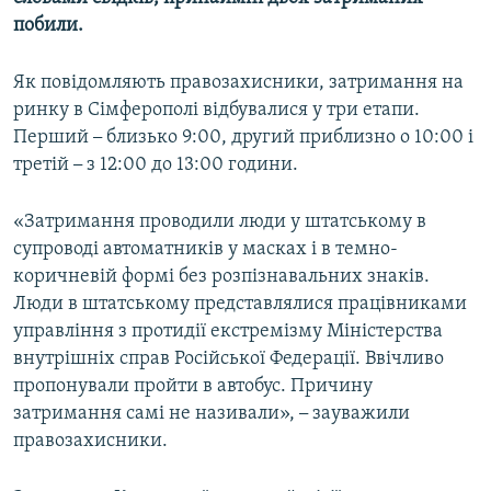
ВІДЕОУРОКИ «ELIFBE»
побили.
Русский
СВІДЧЕННЯ ОКУПАЦІЇ
Qırımtatar
Як повідомляють правозахисники, затримання на
УКРАЇНСЬКА ПРОБЛЕМА КРИМУ
ринку в Сімферополі відбувалися у три етапи.
Перший
–
близько 9:00, другий приблизно о 10:00 і
ДОЛУЧАЙСЯ!
ІНФОГРАФІКА
третій
–
з 12:00 до 13:00 години.
«Затримання проводили люди у штатському в
Усі сайти RFE/RL
супроводі автоматників у масках і в темно-
коричневій формі без розпізнавальних знаків.
Люди в штатському представлялися працівниками
управління з протидії екстремізму Міністерства
внутрішніх справ Російської Федерації. Ввічливо
пропонували пройти в автобус. Причину
затримання самі не називали»,
–
зауважили
правозахисники.