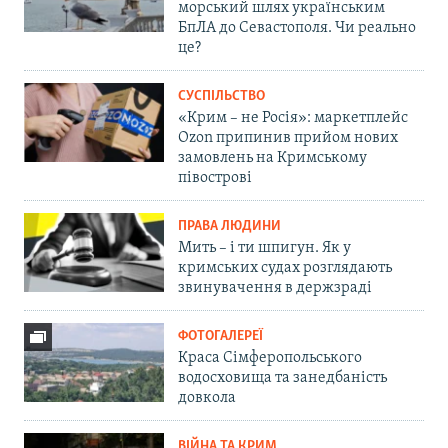
морський шлях українським
БпЛА до Севастополя. Чи реально
це?
СУСПІЛЬСТВО
«Крим – не Росія»: маркетплейс
Ozon припинив прийом нових
замовлень на Кримському
півострові
ПРАВА ЛЮДИНИ
Мить – і ти шпигун. Як у
кримських судах розглядають
звинувачення в держзраді
ФОТОГАЛЕРЕЇ
Краса Сімферопольського
водосховища та занедбаність
довкола
ВІЙНА ТА КРИМ