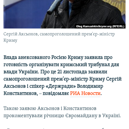
ВІДЕОУРОКИ «ELIFBE»
Русский
СВІДЧЕННЯ ОКУПАЦІЇ
Qırımtatar
УКРАЇНСЬКА ПРОБЛЕМА КРИМУ
Сергій Аксьонов, самопроголошений прем'єр-міністр
ДОЛУЧАЙСЯ!
ІНФОГРАФІКА
Криму
Влада анексованого Росією Криму заявила про
Усі сайти RFE/RL
готовність організувати кримський трибунал для
влади України. Про це 21 листопада заявили
самопроголошений прем'єр-міністр Криму Сергій
Аксьонов і спікер «Держради» Володимир
Константинов,
–
повідомляє
РИА Новости
.
Такою заявою Аксьонов і Константинов
прокоментували річницю Євромайдану в Україні.