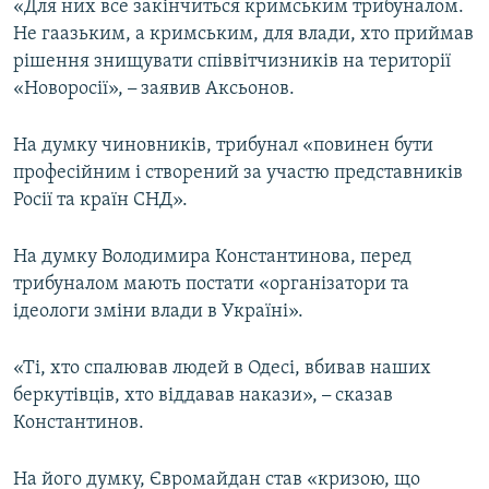
«Для них все закінчиться кримським трибуналом.
Не гаазьким, а кримським, для влади, хто приймав
рішення знищувати співвітчизників на території
«Новоросії»,
–
заявив Аксьонов.
На думку чиновників, трибунал «повинен бути
професійним і створений за участю представників
Росії та країн СНД».
На думку Володимира Константинова, перед
трибуналом мають постати «організатори та
ідеологи зміни влади в Україні».
«Ті, хто спалював людей в Одесі, вбивав наших
беркутівців, хто віддавав накази»,
–
сказав
Константинов.
На його думку, Євромайдан став «кризою, що