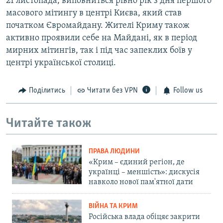
21 листопада, виповниться рівно рік з дня першого
масового мітингу в центрі Києва, який став
початком Євромайдану. Жителі Криму також
активно проявили себе на Майдані, як в період
мирних мітингів, так і під час запеклих боїв у
центрі української столиці.
Поділитись
Читати без VPN
Follow us
Читайте також
ПРАВА ЛЮДИНИ
«Крим – єдиний регіон, де
українці – меншість»: дискусія
навколо нової пам'ятної дати
ВІЙНА ТА КРИМ
Російська влада обіцяє закрити