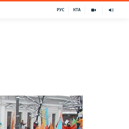
РУС
КТА