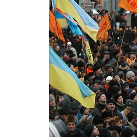
ВІДЕОУРОКИ «ELIFBE»
СВІДЧЕННЯ ОКУПАЦІЇ
УКРАЇНСЬКА ПРОБЛЕМА КРИМУ
ІНФОГРАФІКА