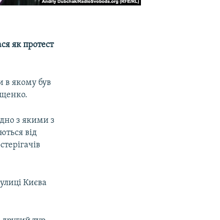
ся як протест
и в якому був
Ющенко.
ідно з якими з
ються від
стерігачів
вулиці Києва