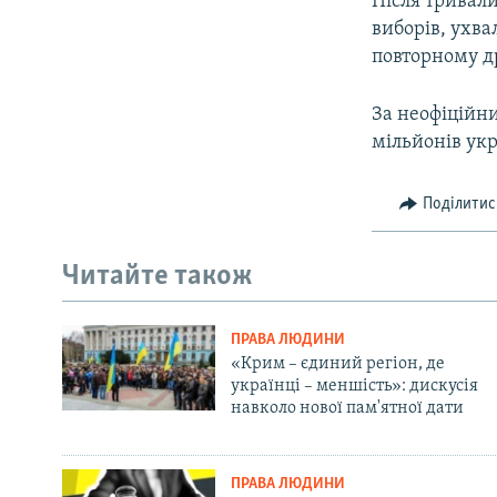
Після тривал
виборів, ухва
повторному д
За неофіційни
мільйонів укр
Поділитис
Читайте також
ПРАВА ЛЮДИНИ
«Крим – єдиний регіон, де
українці – меншість»: дискусія
навколо нової пам'ятної дати
ПРАВА ЛЮДИНИ