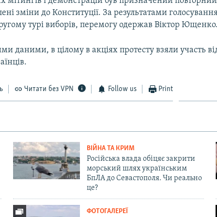
их мітингів і демонстрацій був призначений повторний
лені зміни до Конституції. За результатами голосування
ругому турі виборів, перемогу одержав Віктор Ющенко
ми даними, в цілому в акціях протесту взяли участь від
аїнців.
ь
Читати без VPN
Follow us
Print
ВІЙНА ТА КРИМ
Російська влада обіцяє закрити
морський шлях українським
БпЛА до Севастополя. Чи реально
це?
ФОТОГАЛЕРЕЇ