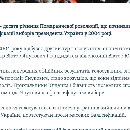
− десята річниця Помаранчевої революції, що починала
ікації виборів президента України у 2004 році.
2004 року відбувся другий тур голосування, опонентам
тр Віктор Янукович і кандидатом від опозиції Віктор 
ння попередніх офіційних результатів голосування, зг
% переміг Янукович, стало зрозуміло, що вони відрізня
полів. Прихильники Ющенка і більшість іноземних спо
команда Януковича сфальсифікувала вибори.
я після голосування сотні тисяч українців вийшли на 
т України, протестуючи проти масових фальсифікацій.