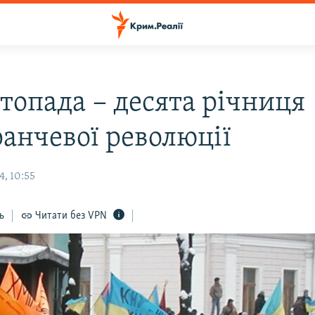
стопада − десята річниця
анчевої революції
4, 10:55
ь
Читати без VPN