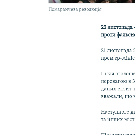
Помаранчева революція
22 листопада 
проти фальсиф
21 листопада 
прем'єр-мініс
Після оголоше
перевагою в 3
даних екзит-
вважали, що 
Наступного дн
та інших міс