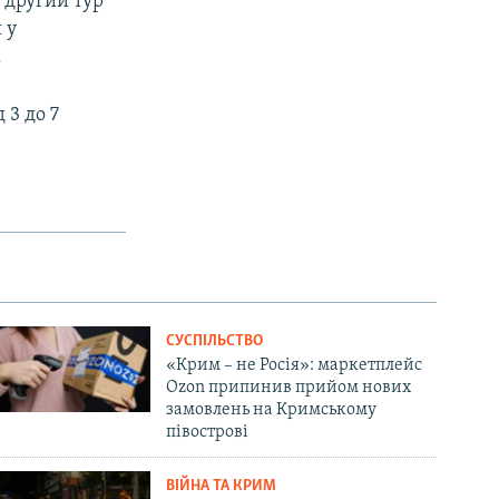
 другий тур
 у
.
 3 до 7
СУСПІЛЬСТВО
«Крим – не Росія»: маркетплейс
Ozon припинив прийом нових
замовлень на Кримському
півострові
ВІЙНА ТА КРИМ