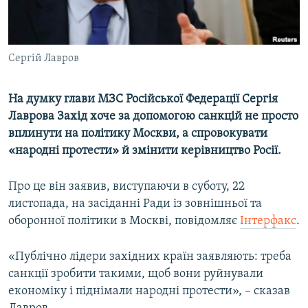
ВІДЕОУРОКИ «ELIFBE»
Русский
СВІДЧЕННЯ ОКУПАЦІЇ
Qırımtatar
Сергій Лавров
УКРАЇНСЬКА ПРОБЛЕМА КРИМУ
ДОЛУЧАЙСЯ!
ІНФОГРАФІКА
На думку глави МЗС Російської Федерації Сергія
Лаврова Захід хоче за допомогою санкцій не просто
вплинути на політику Москви, а спровокувати
Усі сайти RFE/RL
«народні протести» й змінити керівництво Росії.
Про це він заявив, виступаючи в суботу, 22
листопада, на засіданні Ради із зовнішньої та
оборонної політики в Москві, повідомляє
Інтерфакс
.
«Публічно лідери західних країн заявляють: треба
санкції зробити такими, щоб вони руйнували
економіку і піднімали народні протести», – сказав