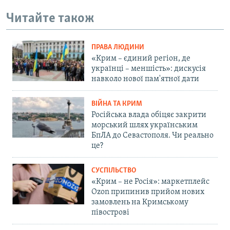
Читайте також
ПРАВА ЛЮДИНИ
«Крим – єдиний регіон, де
українці – меншість»: дискусія
навколо нової пам'ятної дати
ВІЙНА ТА КРИМ
Російська влада обіцяє закрити
морський шлях українським
БпЛА до Севастополя. Чи реально
це?
СУСПІЛЬСТВО
«Крим – не Росія»: маркетплейс
Ozon припинив прийом нових
замовлень на Кримському
півострові