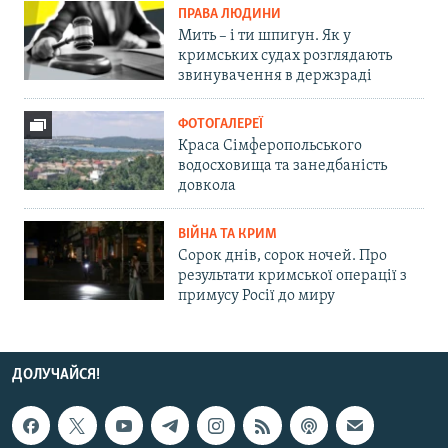
ПРАВА ЛЮДИНИ
Мить – і ти шпигун. Як у
кримських судах розглядають
звинувачення в держзраді
ФОТОГАЛЕРЕЇ
Краса Сімферопольського
водосховища та занедбаність
довкола
ВІЙНА ТА КРИМ
Сорок днів, сорок ночей. Про
результати кримської операції з
примусу Росії до миру
ДОЛУЧАЙСЯ!