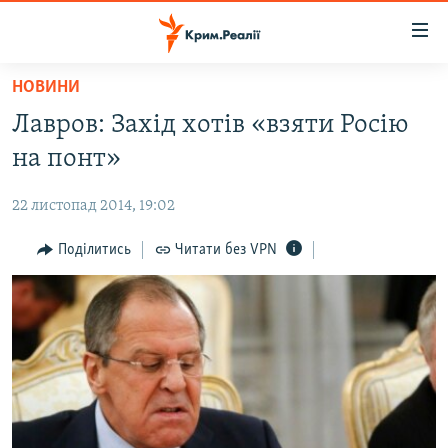
Доступність
посилання
Перейти
НОВИНИ
до
НОВИНИ
Лавров: Захід хотів «взяти Росію
основного
ВОДА.КРИМ
матеріалу
на понт»
ВІДЕО ТА ФОТО
Перейти
до
22 листопад 2014, 19:02
ПОЛІТИКА
основної
БЛОГИ
Поділитись
Читати без VPN
навігації
Перейти
ПОГЛЯД
до
ІНТЕРВ'Ю
пошуку
ВСЕ ЗА ДЕНЬ
СПЕЦПРОЕКТИ
ЯК ОБІЙТИ БЛОКУВАННЯ
ДЕПОРТАЦІЯ