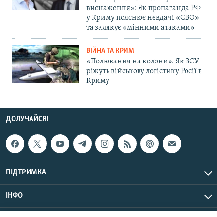
виснаження»: Як пропаганда РФ
у Криму пояснює невдачі «СВО»
та залякує «мінними атаками»
ВІЙНА ТА КРИМ
«Полювання на колони». Як ЗСУ
ріжуть військову логістику Росії в
Криму
ДОЛУЧАЙСЯ!
ПІДТРИМКА
ІНФО