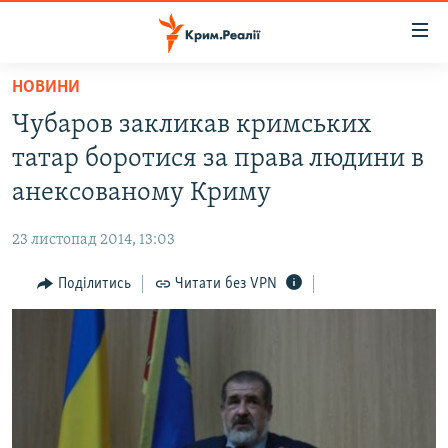
Доступність
посилання
Перейти
НОВИНИ
до
НОВИНИ
Чубаров закликав кримських
основного
ВОДА.КРИМ
матеріалу
татар боротися за права людини в
ВІДЕО ТА ФОТО
Перейти
анексованому Криму
до
ПОЛІТИКА
основної
23 листопад 2014, 13:03
БЛОГИ
навігації
Перейти
Поділитись
Читати без VPN
ПОГЛЯД
до
ІНТЕРВ'Ю
пошуку
ВСЕ ЗА ДЕНЬ
СПЕЦПРОЕКТИ
ЯК ОБІЙТИ БЛОКУВАННЯ
ДЕПОРТАЦІЯ