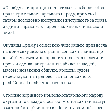
«Сповідуючи принцип ненасильства в боротьбі за
права кримськотатарського народу, кримські
татари послідовно виступали і виступають за права
людини і права всіх народів вільно жити на своїй
землі.
Окупація Криму Російською Федерацією привнесла
на кримську землю страшні соціальні явища, що
кваліфікуються міжнародним правом як злочини
проти людства: викрадення і вбивства людей,
масові і незаконні обшуки, арешти, судові
переслідування і репресії за національною,
релігійною і політичною ознаками.
Стосовно корінного кримськотатарського народу
окупаційною владою розгорнуто тотальний наступ
з метою його фізичного витіснення за межі своєї