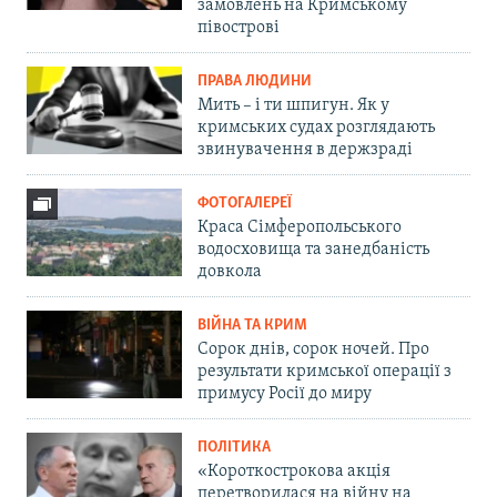
замовлень на Кримському
півострові
ПРАВА ЛЮДИНИ
Мить – і ти шпигун. Як у
кримських судах розглядають
звинувачення в держзраді
ФОТОГАЛЕРЕЇ
Краса Сімферопольського
водосховища та занедбаність
довкола
ВІЙНА ТА КРИМ
Сорок днів, сорок ночей. Про
результати кримської операції з
примусу Росії до миру
ПОЛІТИКА
«Короткострокова акція
перетворилася на війну на