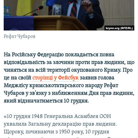
ВІДЕОУРОКИ «ELIFBE»
Русский
СВІДЧЕННЯ ОКУПАЦІЇ
Qırımtatar
УКРАЇНСЬКА ПРОБЛЕМА КРИМУ
Рефат Чубаров
ДОЛУЧАЙСЯ!
ІНФОГРАФІКА
На Російську Федерацію покладається повна
відповідальність за злочини проти прав людини, що
Усі сайти RFE/RL
чиняться на всій території окупованого Криму. Про
це на своїй
сторінці у Фейсбук
заявив голова
Меджлісу кримськотатарського народу Рефат
Чубаров у зв'язку з наближенням Дня прав людини,
який відзначатиметься 10 грудня.
«10 грудня 1948 Генеральна Асамблея ООН
ухвалила Загальну декларацію прав людини.
Щороку, починаючи з 1950 року, 10 грудня