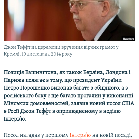
ВІДЕОУРОКИ «ELIFBE»
Русский
СВІДЧЕННЯ ОКУПАЦІЇ
Qırımtatar
УКРАЇНСЬКА ПРОБЛЕМА КРИМУ
ДОЛУЧАЙСЯ!
ІНФОГРАФІКА
Джон Теффт на церемонії вручення вірчих грамот у
Кремлі, 19 листопада 2014 року
Усі сайти RFE/RL
Позиція Вашингтона, як також Берліна, Лондона і
Парижа полягає в тому, що президент України
Петро Порошенко виконав багато з обіцяного, а з
російського боку є ще багато прогалин у виконанні
Мінських домовленостей, заявив новий посол США
в Росії Джон Теффт в оприлюдненому в неділю
інтерв’ю.
Посол нагадав у першому
інтерв’ю
на новій посаді,