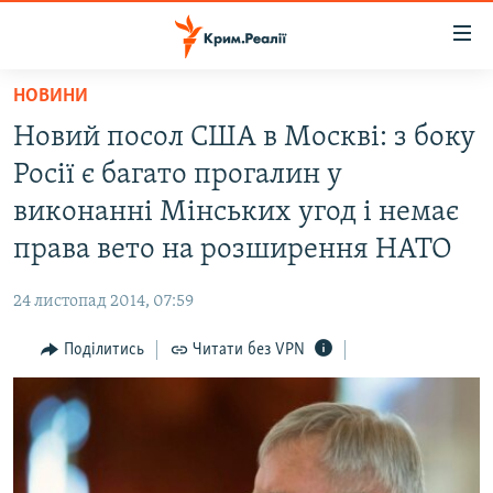
Доступність
посилання
Перейти
НОВИНИ
до
НОВИНИ
Новий посол США в Москві: з боку
основного
ВОДА.КРИМ
матеріалу
Росії є багато прогалин у
ВІДЕО ТА ФОТО
Перейти
виконанні Мінських угод і немає
до
ПОЛІТИКА
права вето на розширення НАТО
основної
БЛОГИ
навігації
24 листопад 2014, 07:59
Перейти
ПОГЛЯД
до
Поділитись
Читати без VPN
ІНТЕРВ'Ю
пошуку
ВСЕ ЗА ДЕНЬ
СПЕЦПРОЕКТИ
ЯК ОБІЙТИ БЛОКУВАННЯ
ДЕПОРТАЦІЯ