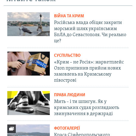
ВІЙНА ТА КРИМ
Російська влада обіцяє закрити
морський шлях українським
БпЛА до Севастополя. Чи реально
це?
СУСПІЛЬСТВО
«Крим – не Росія»: маркетплейс
Ozon припинив прийом нових
замовлень на Кримському
півострові
ПРАВА ЛЮДИНИ
Мить – і ти шпигун. Як у
кримських судах розглядають
звинувачення в держзраді
ФОТОГАЛЕРЕЇ
Краса Сімферопольського