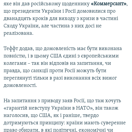
яке він дав російському щоденнику
«Коммерсант»
,
що президенти України і Росії домовилися про
дванадцять кроків для виходу з кризи в частині
Сходу України, але частина з них досі не
реалізована.
Теффт додав, що домовленість має бути виконана
повністю, і в цьому США єдині з європейськими
колегами – так він відповів на запитання, чи
правда, що санкції проти Росії можуть бути
переглянуті тільки в разі виконання всіх вимог
домовленості.
На запитання з приводу заяв Росії, що там хочуть
«гарантій невступу України в НАТО», він також
наголосив, що США, як і раніше, твердо
дотримуються принципу: країни мають суверенне
право обирати, в які політичні, економічні чи