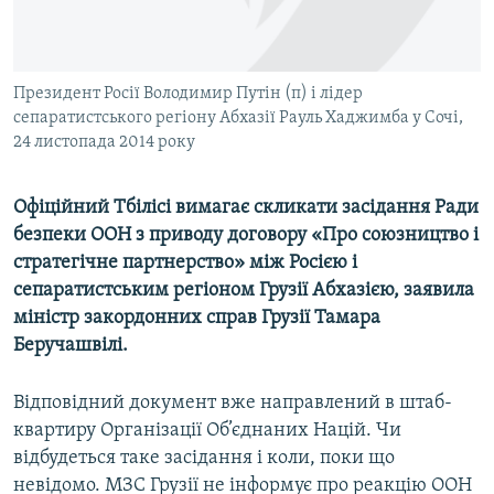
ВІДЕОУРОКИ «ELIFBE»
Русский
СВІДЧЕННЯ ОКУПАЦІЇ
Qırımtatar
Президент Росії Володимир Путін (п) і лідер
УКРАЇНСЬКА ПРОБЛЕМА КРИМУ
сепаратистського регіону Абхазії Рауль Хаджимба у Сочі,
ДОЛУЧАЙСЯ!
ІНФОГРАФІКА
24 листопада 2014 року
Офіційний Тбілісі вимагає скликати засідання Ради
безпеки ООН з приводу договору «Про союзництво і
Усі сайти RFE/RL
стратегічне партнерство» між Росією і
сепаратистським регіоном Грузії Абхазією, заявила
міністр закордонних справ Грузії Тамара
Беручашвілі.
Відповідний документ вже направлений в штаб-
квартиру Організації Об’єднаних Націй. Чи
відбудеться таке засідання і коли, поки що
невідомо. МЗС Грузії не інформує про реакцію ООН