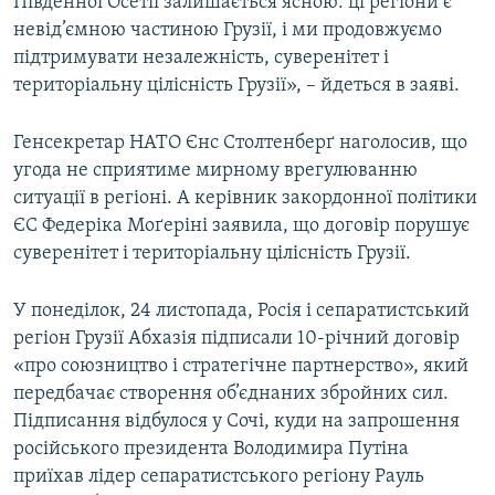
Південної Осетії залишається ясною: ці регіони є
невід’ємною частиною Грузії, і ми продовжуємо
підтримувати незалежність, суверенітет і
територіальну цілісність Грузії», – йдеться в заяві.
Генсекретар НАТО Єнс Столтенберґ наголосив, що
угода не сприятиме мирному врегулюванню
ситуації в регіоні. А керівник закордонної політики
ЄС Федеріка Моґеріні заявила, що договір порушує
суверенітет і територіальну цілісність Грузії.
У понеділок, 24 листопада, Росія і сепаратистський
регіон Грузії Абхазія підписали 10-річний договір
«про союзництво і стратегічне партнерство», який
передбачає створення об’єднаних збройних сил.
Підписання відбулося у Сочі, куди на запрошення
російського президента Володимира Путіна
приїхав лідер сепаратистського регіону Рауль