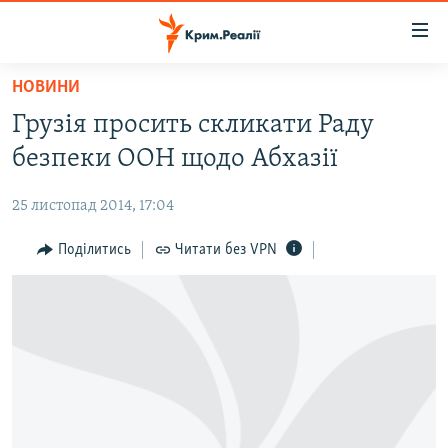
Доступність
посилання
Перейти
НОВИНИ
до
НОВИНИ
Грузія просить скликати Раду
основного
ВОДА.КРИМ
матеріалу
безпеки ООН щодо Абхазії
ВІДЕО ТА ФОТО
Перейти
до
25 листопад 2014, 17:04
ПОЛІТИКА
основної
БЛОГИ
Поділитись
Читати без VPN
навігації
Перейти
ПОГЛЯД
до
ІНТЕРВ'Ю
пошуку
ВСЕ ЗА ДЕНЬ
СПЕЦПРОЕКТИ
ЯК ОБІЙТИ БЛОКУВАННЯ
ДЕПОРТАЦІЯ