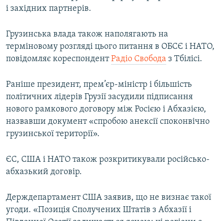
і західних партнерів.
Грузинська влада також наполягають на
терміновому розгляді цього питання в ОБСЄ і НАТО,
повідомляє кореспондент
Радіо Свобода
з Тбілісі.
Раніше президент, прем’єр-міністр і більшість
політичних лідерів Грузії засудили підписання
нового рамкового договору між Росією і Абхазією,
назвавши документ «спробою анексії споконвічно
грузинської території».
ЄС, США і НАТО також розкритикували російсько-
абхазький договір.
Держдепартамент США заявив, що не визнає такої
угоди. «Позиція Сполучених Штатів з Абхазії і