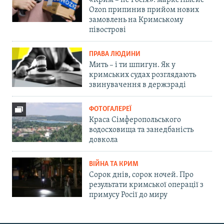
«Крим – не Росія»: маркетплейс
Ozon припинив прийом нових
замовлень на Кримському
півострові
ПРАВА ЛЮДИНИ
Мить – і ти шпигун. Як у
кримських судах розглядають
звинувачення в держзраді
ФОТОГАЛЕРЕЇ
Краса Сімферопольського
водосховища та занедбаність
довкола
ВІЙНА ТА КРИМ
Сорок днів, сорок ночей. Про
результати кримської операції з
примусу Росії до миру