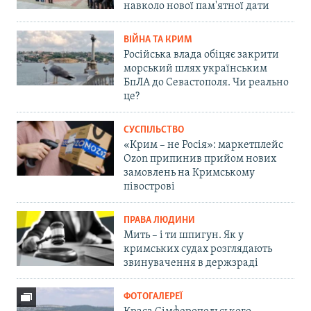
навколо нової пам'ятної дати
ВІЙНА ТА КРИМ
Російська влада обіцяє закрити
морський шлях українським
БпЛА до Севастополя. Чи реально
це?
СУСПІЛЬСТВО
«Крим – не Росія»: маркетплейс
Ozon припинив прийом нових
замовлень на Кримському
півострові
ПРАВА ЛЮДИНИ
Мить – і ти шпигун. Як у
кримських судах розглядають
звинувачення в держзраді
ФОТОГАЛЕРЕЇ