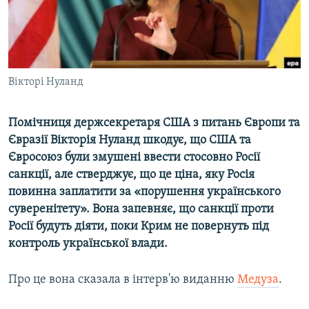
ВІДЕОУРОКИ «ELIFBE»
Русский
СВІДЧЕННЯ ОКУПАЦІЇ
Qırımtatar
УКРАЇНСЬКА ПРОБЛЕМА КРИМУ
Вікторі Нуланд
ДОЛУЧАЙСЯ!
ІНФОГРАФІКА
Помічниця держсекретаря США з питань Європи та
Євразії Вікторія Нуланд шкодує, що США та
Усі сайти RFE/RL
Євросоюз були змушені ввести стосовно Росії
санкції, але стверджує, що це ціна, яку Росія
повинна заплатити за «порушення українського
суверенітету». Вона запевняє, що санкції проти
Росії будуть діяти, поки Крим не повернуть під
контроль української влади.
Про це вона сказала в інтерв'ю виданню
Медуза
.