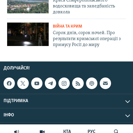
Краса Сімферопольського
водосховища та занедбаність
довкола
ВІЙНА ТА КРИМ
Сорок днів, сорок ночей. Про
результати кримської операції з
примусу Росії до миру
ДОЛУЧАЙСЯ!
ПІДТРИМКА
ІНФО
© Крим.Реалії, 2026 | Усі права застережено.
КТА
РУС