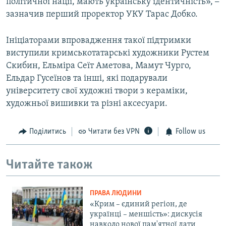
політичної нації, мають українську ідентичність»,
–
зазначив перший проректор УКУ Тарас Добко.
Ініціаторами впровадження такої підтримки
виступили кримськотатарські художники Рустем
Скибин, Ельміра Сеїт Аметова, Мамут Чурго,
Ельдар Гусеїнов та інші, які подарували
університету свої художні твори з кераміки,
художньої вишивки та різні аксесуари.
Поділитись
Читати без VPN
Follow us
Читайте також
ПРАВА ЛЮДИНИ
«Крим – єдиний регіон, де
українці – меншість»: дискусія
навколо нової пам'ятної дати