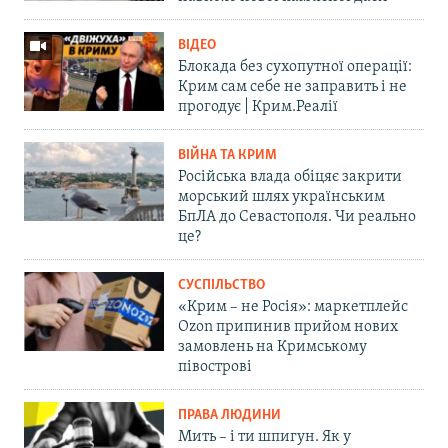
ВІДЕО
Блокада без сухопутної операції:
Крим сам себе не заправить і не
прогодує | Крим.Реалії
ВІЙНА ТА КРИМ
Російська влада обіцяє закрити
морський шлях українським
БпЛА до Севастополя. Чи реально
це?
СУСПІЛЬСТВО
«Крим – не Росія»: маркетплейс
Ozon припинив прийом нових
замовлень на Кримському
півострові
ПРАВА ЛЮДИНИ
Мить – і ти шпигун. Як у