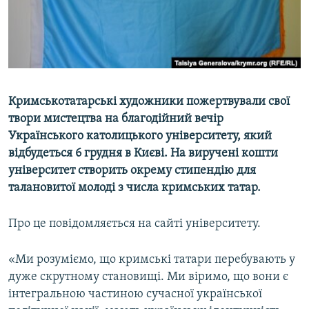
ВІДЕОУРОКИ «ELIFBE»
Русский
СВІДЧЕННЯ ОКУПАЦІЇ
Qırımtatar
УКРАЇНСЬКА ПРОБЛЕМА КРИМУ
ДОЛУЧАЙСЯ!
ІНФОГРАФІКА
Кримськотатарські художники пожертвували свої
твори мистецтва на благодійний вечір
Українського католицького університету, який
Усі сайти RFE/RL
відбудеться 6 грудня в Києві. На виручені кошти
університет створить окрему стипендію для
талановитої молоді з числа кримських татар.
Про це повідомляється на сайті університету.
«Ми розуміємо, що кримські татари перебувають у
дуже скрутному становищі. Ми віримо, що вони є
інтегральною частиною сучасної української