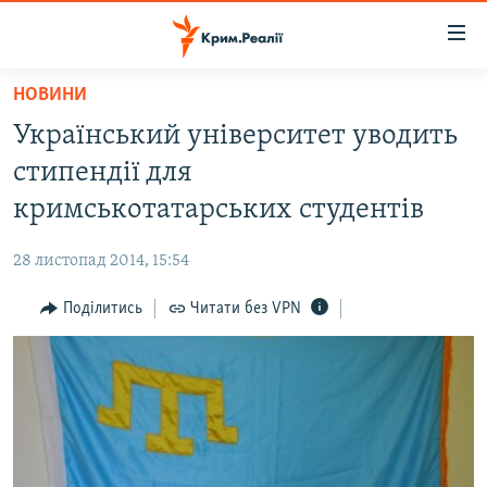
Доступність
посилання
Перейти
НОВИНИ
до
НОВИНИ
Український університет уводить
основного
ВОДА.КРИМ
матеріалу
стипендії для
ВІДЕО ТА ФОТО
Перейти
кримськотатарських студентів
до
ПОЛІТИКА
основної
28 листопад 2014, 15:54
БЛОГИ
навігації
Перейти
Поділитись
Читати без VPN
ПОГЛЯД
до
ІНТЕРВ'Ю
пошуку
ВСЕ ЗА ДЕНЬ
СПЕЦПРОЕКТИ
ЯК ОБІЙТИ БЛОКУВАННЯ
ДЕПОРТАЦІЯ