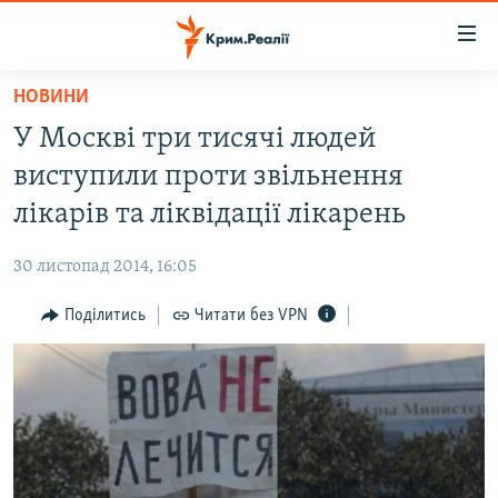
Доступність
посилання
Перейти
НОВИНИ
до
НОВИНИ
У Москві три тисячі людей
основного
ВОДА.КРИМ
матеріалу
виступили проти звільнення
ВІДЕО ТА ФОТО
Перейти
лікарів та ліквідації лікарень
до
ПОЛІТИКА
основної
30 листопад 2014, 16:05
БЛОГИ
навігації
Перейти
Поділитись
Читати без VPN
ПОГЛЯД
до
ІНТЕРВ'Ю
пошуку
ВСЕ ЗА ДЕНЬ
СПЕЦПРОЕКТИ
ЯК ОБІЙТИ БЛОКУВАННЯ
ДЕПОРТАЦІЯ