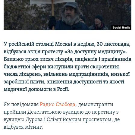
ВІДЕОУРОКИ «ELIFBE»
Русский
СВІДЧЕННЯ ОКУПАЦІЇ
Qırımtatar
УКРАЇНСЬКА ПРОБЛЕМА КРИМУ
ДОЛУЧАЙСЯ!
ІНФОГРАФІКА
У російській столиці Москві в неділю, 30 листопада,
відбулася акція протесту «За доступну медицину».
Близько трьох тисяч лікарів, пацієнтів і працівників
Усі сайти RFE/RL
бюджетної сфери виступили проти скорочення
числа лікарень, звільнень медпрацівників, низької
заробітної плати, зниження доступності та якості
медичної допомоги в Росії.
Як повідомляє
Радио Свобода
, демонстранти
пройшли Делегатською вулицею до перетину з
вулицею Дурова і Олімпійським проспектом, де
відбувся мітинг.