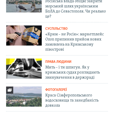
Російська влада обіцяє закрити
морський шлях українським
БпЛА до Севастополя. Чи реально
це?
СУСПІЛЬСТВО
«Крим – не Росія»: маркетплейс
Ozon припинив прийом нових
замовлень на Кримському
півострові
ПРАВА ЛЮДИНИ
Мить – і ти шпигун. Як у
кримських судах розглядають
звинувачення в держзраді
ФОТОГАЛЕРЕЇ
Краса Сімферопольського
водосховища та занедбаність
довкола