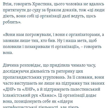
Втім, говорить Христина, цього чоловіка не вдалось
притягнути до суду за браком доказів, тож «ці люди
діють, вони собі ці організації далі ведуть, щось
роблять».
«Вони нам погрожували, і вони є організаторами, а
зловили лише тих, хто бив. Ну і наша мета, щоб
половили і позакривали ті організації», – говорить
вона.
Дівчина розповідає, що приділила чимало часу,
досліджуючи діяльність та риторику цих
пропагандистських угруповань. За її словами, вони
часто виступають не лише на підтримку так званих
«ДНР» та «ЛНР», а й підтримують палестинський
ісламістський рух «Хамас». Ці організації додає
вона, позиціонують себе як «лідери
антифашистської діяльності, але діють