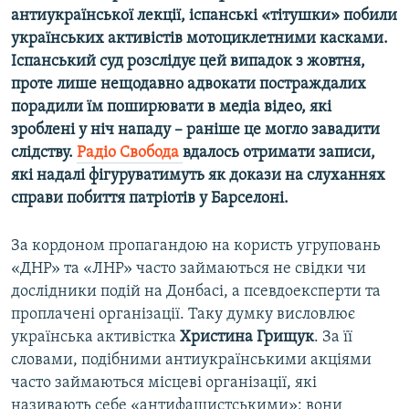
антиукраїнської лекції, іспанські «тітушки» побили
українських активістів мотоциклетними касками.
Іспанський суд розслідує цей випадок з жовтня,
проте лише нещодавно адвокати постраждалих
порадили їм поширювати в медіа відео, які
зроблені у ніч нападу – раніше це могло завадити
слідству.
Радіо Свобода
вдалось отримати записи,
які надалі фігуруватимуть як докази на слуханнях
справи побиття патріотів у Барселоні.
За кордоном пропагандою на користь угруповань
«ДНР» та «ЛНР» часто займаються не свідки чи
дослідники подій на Донбасі, а псевдоексперти та
проплачені організації. Таку думку висловлює
українська активістка
Христина Грищук
. За її
словами, подібними антиукраїнськими акціями
часто займаються місцеві організації, які
називають себе «антифашистськими»: вони