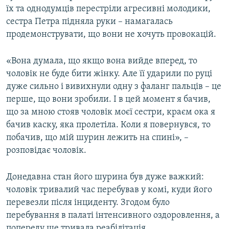
їх та однодумців перестріли агресивні молодики,
сестра Петра підняла руки – намагалась
продемонструвати, що вони не хочуть провокацій.
«Вона думала, що якщо вона вийде вперед, то
чоловік не буде бити жінку. Але її ударили по руці
дуже сильно і вивихнули одну з фаланг пальців – це
перше, що вони зробили. І в цей момент я бачив,
що за мною стояв чоловік моєї сестри, краєм ока я
бачив каску, яка пролетіла. Коли я повернувся, то
побачив, що мій шурин лежить на спині», –
розповідає чоловік.
Донедавна стан його шурина був дуже важкий:
чоловік тривалий час перебував у комі, куди його
перевезли після інциденту. Згодом було
перебування в палаті інтенсивного оздоровлення, а
попереду ще тривала реабілітація.