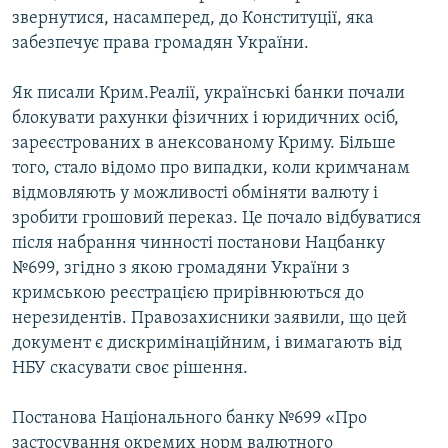
звернутися, насамперед, до Конституції, яка
забезпечує права громадян України.
Як писали Крим.Реалії, українські банки почали
блокувати рахунки фізичних і юридичних осіб,
зареєстрованих в анексованому Криму. Більше
того, стало відомо про випадки, коли кримчанам
відмовляють у можливості обміняти валюту і
зробити грошовий переказ. Це почало відбуватися
після набрання чинності постанови Нацбанку
№699, згідно з якою громадяни України з
кримською реєстрацією прирівнюються до
нерезидентів. Правозахисники заявили, що цей
документ є дискримінаційним, і вимагають від
НБУ скасувати своє рішення.
Постанова Національного банку №699 «Про
застосування окремих норм валютного