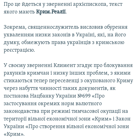
Про це йдеться у зверненні архієпископа, текст
якого мають
Крим.Реалії
.
Зокрема, священнослужитель висловив обурення
ухваленням низки законів в Україні, які, на його
думку, обмежують права українців з кримською
реєстрацією.
У своєму зверненні Климент згадує про блокування
рахунків кримчан і низку інших проблем, з якими
стикаються тепер переселенці з окупованого Криму
через набуття чинності таких документів, як
постанова Нацбанку України №699 «Про
застосування окремих норм валютного
законодавства при режимі тимчасової окупації на
території вільної економічної зони «Крим» і Закон
України «Про створення вільної економічної зони
«Крим».