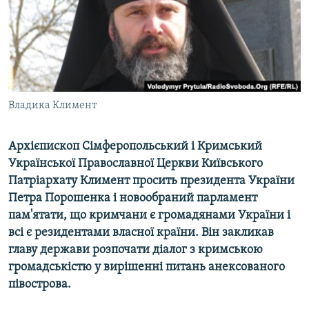
ВІДЕОУРОКИ «ELIFBE»
Русский
СВІДЧЕННЯ ОКУПАЦІЇ
Qırımtatar
УКРАЇНСЬКА ПРОБЛЕМА КРИМУ
ДОЛУЧАЙСЯ!
ІНФОГРАФІКА
Владика Климент
Архієпископ Сімферопольський і Кримський
Усі сайти RFE/RL
Української Православної Церкви Київського
Патріархату Климент просить президента України
Петра Порошенка і новообраний парламент
пам'ятати, що кримчани є громадянами України і
всі є резидентами власної країни. Він закликав
главу держави розпочати діалог з кримською
громадськістю у вирішенні питань анексованого
півострова.