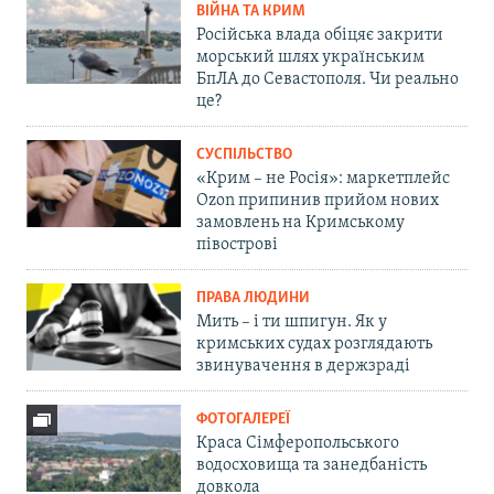
ВІЙНА ТА КРИМ
Російська влада обіцяє закрити
морський шлях українським
БпЛА до Севастополя. Чи реально
це?
СУСПІЛЬСТВО
«Крим – не Росія»: маркетплейс
Ozon припинив прийом нових
замовлень на Кримському
півострові
ПРАВА ЛЮДИНИ
Мить – і ти шпигун. Як у
кримських судах розглядають
звинувачення в держзраді
ФОТОГАЛЕРЕЇ
Краса Сімферопольського
водосховища та занедбаність
довкола