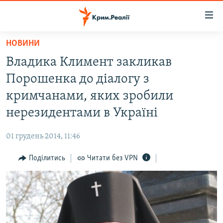
Доступність
посилання
Перейти
НОВИНИ
до
НОВИНИ
Владика Климент закликав
основного
ВОДА.КРИМ
матеріалу
Порошенка до діалогу з
ВІДЕО ТА ФОТО
Перейти
кримчанами, яких зробили
до
ПОЛІТИКА
нерезидентами в Україні
основної
БЛОГИ
навігації
01 грудень 2014, 11:46
Перейти
ПОГЛЯД
до
Поділитись
Читати без VPN
ІНТЕРВ'Ю
пошуку
ВСЕ ЗА ДЕНЬ
СПЕЦПРОЕКТИ
ЯК ОБІЙТИ БЛОКУВАННЯ
ДЕПОРТАЦІЯ