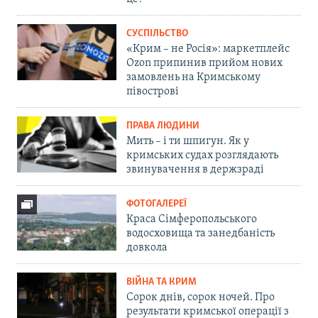
СУСПІЛЬСТВО
«Крим – не Росія»: маркетплейс
Ozon припинив прийом нових
замовлень на Кримському
півострові
ПРАВА ЛЮДИНИ
Мить – і ти шпигун. Як у
кримських судах розглядають
звинувачення в держзраді
ФОТОГАЛЕРЕЇ
Краса Сімферопольського
водосховища та занедбаність
довкола
ВІЙНА ТА КРИМ
Сорок днів, сорок ночей. Про
результати кримської операції з