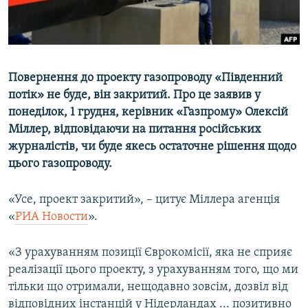
ВІДЕОУРОКИ «ELIFBE»
Русский
СВІДЧЕННЯ ОКУПАЦІЇ
Qırımtatar
УКРАЇНСЬКА ПРОБЛЕМА КРИМУ
Повернення до проекту газопроводу «Південний
ДОЛУЧАЙСЯ!
ІНФОГРАФІКА
потік» не буде, він закритий. Про це заявив у
понеділок, 1 грудня, керівник «Газпрому» Олексій
Міллер, відповідаючи на питання російських
журналістів, чи буде якесь остаточне рішення щодо
Усі сайти RFE/RL
цього газопроводу.
«Усе, проект закритий», – цитує Міллера агенція
«
РИА Новости
».
«З урахуванням позиції Єврокомісії, яка не сприяє
реалізації цього проекту, з урахуванням того, що ми
тільки що отримали, нещодавно зовсім, дозвіл від
відповідних інстанцій у Нідерландах ... позитивно