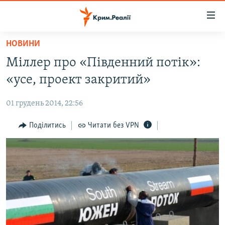
Доступність
посилання
Перейти
НОВИНИ
до
НОВИНИ
Міллер про «Південний потік»:
основного
ВОДА.КРИМ
матеріалу
«усе, проект закритий»
ВІДЕО ТА ФОТО
Перейти
до
01 грудень 2014, 22:56
ПОЛІТИКА
основної
БЛОГИ
Поділитись
Читати без VPN
навігації
Перейти
ПОГЛЯД
до
ІНТЕРВ'Ю
пошуку
ВСЕ ЗА ДЕНЬ
СПЕЦПРОЕКТИ
ЯК ОБІЙТИ БЛОКУВАННЯ
ДЕПОРТАЦІЯ