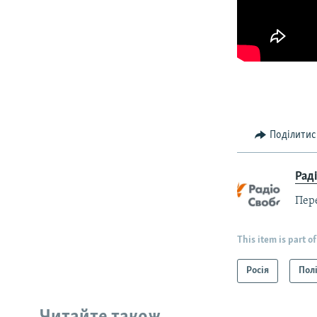
Поділитис
Рад
Пер
This item is part of
Росія
Пол