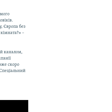
омого
овіків.
, Європа без
 кімната?» –
ий каналом,
мпанії
 вже скоро
 «Спеціальний