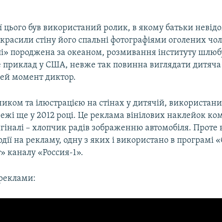
ї цього був використаний ролик, в якому батьки невід
расили стіну його спальні фотографіями оголених чол
лі» породжена за океаном, розмивання інституту шлюбу
е приклад у США, невже так повинна виглядати дитяча
цей момент диктор.
чиком та ілюстрацією на стінах у дитячій, використан
режі ще у 2012 році. Це реклама вінілових наклейок ко
игіналі – хлопчик радів зображенню автомобіля. Проте
одії на рекламу, одну з яких і використано в програмі
» каналу «Россия-1».
 реклами: