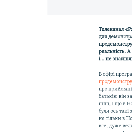
Телеканал «Р
для демонстр
продемонстру
реальність. А
і… не знайшл
В ефірі прог
продемонстр
про прийомні
батьків: він 
інші, і що в 
були ось такі
не тільки в Н
все, дуже ве