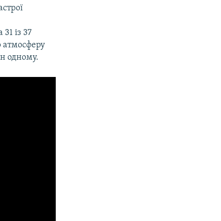
астрої
31 із 37
о атмосферу
ин одному.