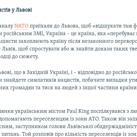
тів у Львові
каналу
NATO
приїхали до Львова, щоб «відшукати там ф
 російським ЗМІ, Україна – це країна, яка «перебуває
фашисти захоплюють країну після незаконного переворо
 Львів, щоб спростувати або ж знайти докази таких тв
водці до сюжету.
ьвові, що в Західній Україні, і – відповідно до російськ
ви знайдете симпатиків нацистів, побачите випадки ути
их громадян та тиск на людей з іншої частини країни
лянки українським містом Paul King поспілкувався з лю
допомагають переселенцям із зони АТО. Також він запи
сним, заступником голови Львівської облдержадміністр
питань. Той розповів про кількість переселенців із зо