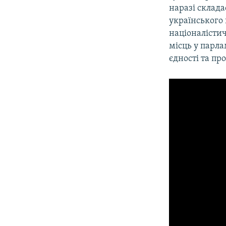
наразі склада
українського 
націоналістич
місць у парла
єдності та пр