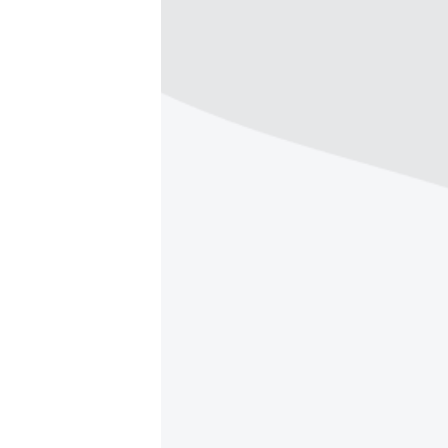
ВІДЕОУРОКИ «ELIFBE»
СВІДЧЕННЯ ОКУПАЦІЇ
УКРАЇНСЬКА ПРОБЛЕМА КРИМУ
ІНФОГРАФІКА