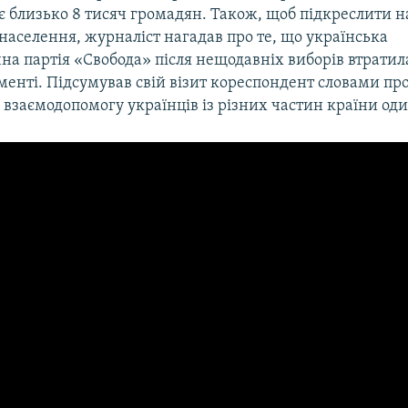
є близько 8 тисяч громадян. Також, щоб підкреслити н
населення, журналіст нагадав про те, що українська
на партія «Свобода» після нещодавніх виборів втратила 
менті. Підсумував свій візит кореспондент словами пр
о взаємодопомогу українців із різних частин країни од