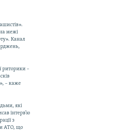
ашистів».
 на межі
ту». Канал
ерджень,
ої риторики –
сків
», – каже
дьми, які
сав інтерв’ю
ації з
ни АТО, що