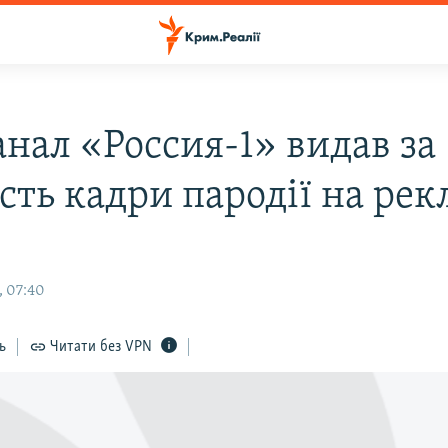
анал «Россия-1» видав за
сть кадри пародії на ре
, 07:40
ь
Читати без VPN