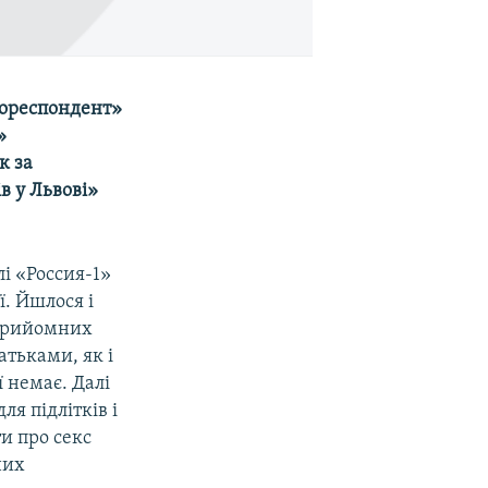
кореспондент»
»
к за
в у Львові»
і «Россия-1»
ї. Йшлося і
 прийомних
атьками, як і
ї немає. Далі
ля підлітків і
ти про секс
них