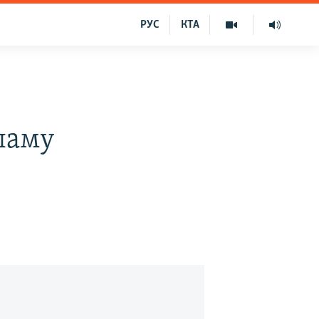
РУС
КТА
кламу