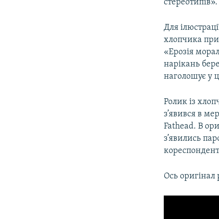
стереотипів».
Для ілюстраці
хлопчика прик
«Ерозія мора
нарікань бер
наголошує у 
Ролик із хлоп
з’явився в ме
Fathead. В ор
з’явились пар
кореспондент
Ось оригінал