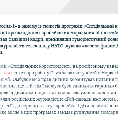
оссия-1» в одному із сюжетів програми «Спеціальний 
ації «розкладання європейських моральних цінностей
вав фальшиві кадри, прийнявши гумористичний роли
 журналісти телеканалу НАТО шукали «хаос та фашисті
и.
рами «Спеціальний кореспондент» на російському канал
ували
сюжет про роботу Служби захисту дітей в Норвегі
 сім’ї. Омбудсмен з прав дитини коментував питання
зазначив, що гей-сім’ї можуть бути такими ж гарними б
Норвегії дискримінації за ознакою сексуальної орієнтаці
 заяви російських журналістів: «Гей-паради вже норма д
орвегії, до першого класу європейські діти повинні зна
лике місце в цих програмах займає руйнування гендер