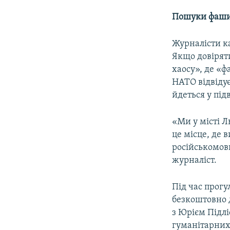
Пошуки фашис
Журналісти 
Якщо довіряти
хаосу», де «
НАТО відвідує
йдеться у під
«Ми у місті Л
це місце, де 
російськомовн
журналіст.
Під час прогу
безкоштовно 
з Юрієм Підлі
гуманітарних 