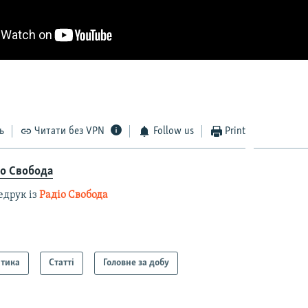
ь
Читати без VPN
Follow us
Print
іо Свобода
едрук із
Радіо Свобода
ітика
Статті
Головне за добу