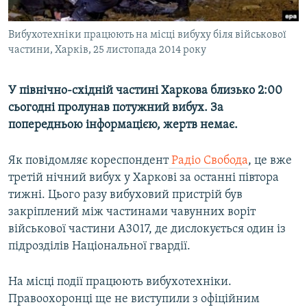
ВІДЕОУРОКИ «ELIFBE»
Русский
Вибухотехніки працюють на місці вибуху біля військової
СВІДЧЕННЯ ОКУПАЦІЇ
Qırımtatar
частини, Харків, 25 листопада 2014 року
УКРАЇНСЬКА ПРОБЛЕМА КРИМУ
ДОЛУЧАЙСЯ!
ІНФОГРАФІКА
У північно-східній частині Харкова близько 2:00
сьогодні пролунав потужний вибух. За
попередньою інформацією, жертв немає.
Усі сайти RFE/RL
Як повідомляє кореспондент
Радіо Свобода
, це вже
третій нічний вибух у Харкові за останні півтора
тижні. Цього разу вибуховий пристрій був
закріплений між частинами чавунних воріт
військової частини А3017, де дислокується один із
підрозділів Національної гвардії.
На місці події працюють вибухотехніки.
Правоохоронці ще не виступили з офіційним