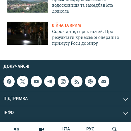
водосховища та занедбаність
довкола
ВІЙНА ТА КРИМ
Сорок днів, сорок ночей. Про
результати кримської операції з
примусу Росії до миру
ДОЛУЧАЙСЯ!
ПІДТРИМКА
ІНФО
© Крим.Реалії, 2026 | Усі права застережено.
КТА
РУС