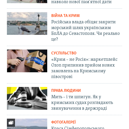
навколо нової пам'ятної дати
ВІЙНА ТА КРИМ
Російська влада обіцяє закрити
морський шлях українським
БпЛА до Севастополя. Чи реально
це?
СУСПІЛЬСТВО
«Крим – не Росія»: маркетплейс
Ozon припинив прийом нових
замовлень на Кримському
півострові
ПРАВА ЛЮДИНИ
Мить – і ти шпигун. Як у
кримських судах розглядають
звинувачення в держзраді
ФОТОГАЛЕРЕЇ
Краса Сімферопольського