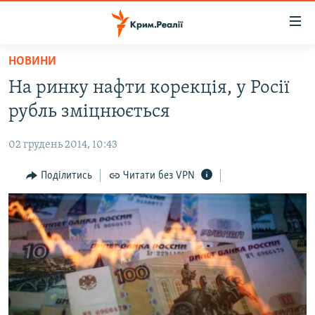
Доступність
посилання
Перейти
НОВИНИ
до
НОВИНИ
На ринку нафти корекція, у Росії
основного
ВОДА.КРИМ
матеріалу
рубль зміцнюється
ВІДЕО ТА ФОТО
Перейти
до
02 грудень 2014, 10:43
ПОЛІТИКА
основної
БЛОГИ
Поділитись
Читати без VPN
навігації
Перейти
ПОГЛЯД
до
ІНТЕРВ'Ю
пошуку
ВСЕ ЗА ДЕНЬ
СПЕЦПРОЕКТИ
ЯК ОБІЙТИ БЛОКУВАННЯ
ДЕПОРТАЦІЯ