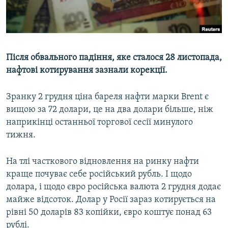
ВІДЕОУРОКИ «ELIFBE»
Русский
СВІДЧЕННЯ ОКУПАЦІЇ
Qırımtatar
УКРАЇНСЬКА ПРОБЛЕМА КРИМУ
Після обвального падіння, яке сталося 28 листопада,
ДОЛУЧАЙСЯ!
ІНФОГРАФІКА
нафтові котирування зазнали корекції.
Зранку 2 грудня ціна бареля нафти марки Brent є
вищою за 72 долари, це на два долари більше, ніж
Усі сайти RFE/RL
наприкінці останньої торгової сесії минулого
тижня.
На тлі часткового відновлення на ринку нафти
краще почуває себе російський рубль. І щодо
долара, і щодо євро російська валюта 2 грудня додає
майже відсоток. Долар у Росії зараз котирується на
рівні 50 доларів 83 копійки, євро коштує понад 63
рублі.