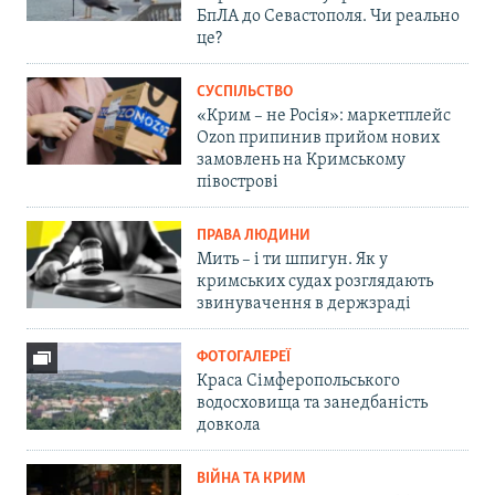
БпЛА до Севастополя. Чи реально
це?
СУСПІЛЬСТВО
«Крим – не Росія»: маркетплейс
Ozon припинив прийом нових
замовлень на Кримському
півострові
ПРАВА ЛЮДИНИ
Мить – і ти шпигун. Як у
кримських судах розглядають
звинувачення в держзраді
ФОТОГАЛЕРЕЇ
Краса Сімферопольського
водосховища та занедбаність
довкола
ВІЙНА ТА КРИМ