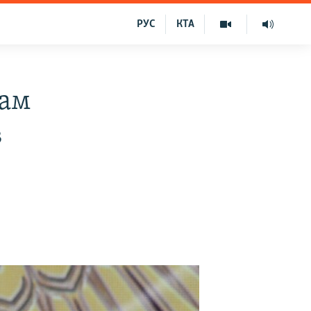
РУС
КТА
нам
в