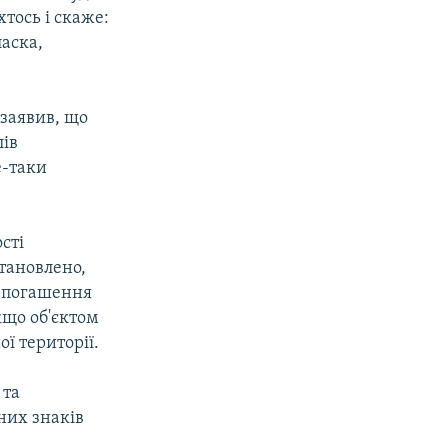
хтось і скаже:
ласка,
заявив, що
лів
е-таки
сті
тановлено,
у погашення
кщо об'єктом
ї території.
 та
них знаків