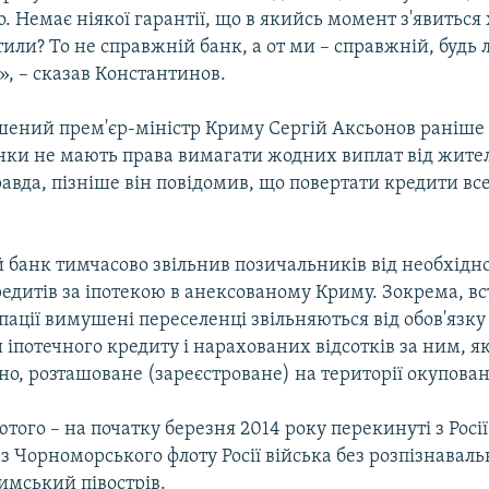
. Немає ніякої гарантії, що в якийсь момент з'явиться 
или? То не справжній банк, а от ми – справжній, будь 
», – сказав Константинов.
ений прем'єр-міністр Криму Сергій Аксьонов раніше 
анки не мають права вимагати жодних виплат від жите
равда, пізніше він повідомив, що повертати кредити вс
 банк тимчасово звільнив позичальників від необхідно
едитів за іпотекою в анексованому Криму. Зокрема, вс
пації вимушені переселенці звільняються від обов'язк
 іпотечного кредиту і нарахованих відсотків за ним, я
но, розташоване (зареєстроване) на території окуповано
того – на початку березня 2014 року перекинуті з Росії
 Чорноморського флоту Росії війська без розпізнаваль
имський півострів.