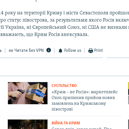
14 року на території Криму і міста Севастополя пройшо
о статус півострова, за результатами якого Росія вкл
 Ні Україна, ні Європейський Союз, ні США не визнали 
 вважають, що Крим Росія анексувала.
ь
Читати без VPN
Follow us
Print
СУСПІЛЬСТВО
«Крим – не Росія»: маркетплейс
Ozon припинив прийом нових
замовлень на Кримському
півострові
ВІЙНА ТА КРИМ