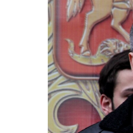
ВІДЕОУРОКИ «ELIFBE»
СВІДЧЕННЯ ОКУПАЦІЇ
УКРАЇНСЬКА ПРОБЛЕМА КРИМУ
ІНФОГРАФІКА