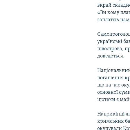
вкрай складно
«Ви кому плат
заплатіть нам
Самопроголош
українські б
півострова, п
доведеться.
Національний
погашення кр
що на час оку
основної суми
іпотеки є май
Наприкінці лю
кримських баз
окупували Кр