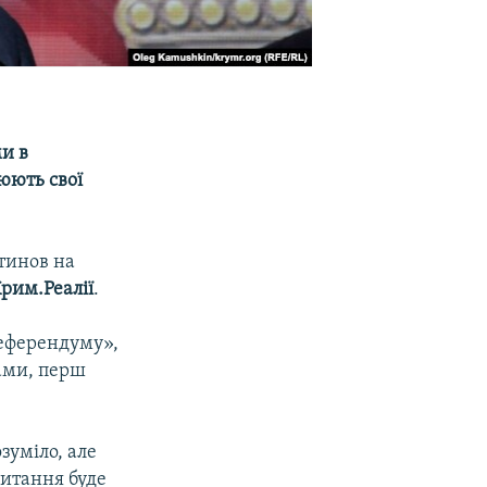
и в
юють свої
тинов на
рим.Реалії
.
референдуму»,
ками, перш
озуміло, але
питання буде