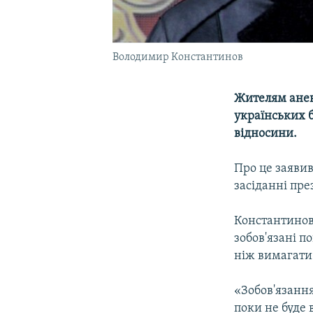
Володимир Константинов
Жителям анек
українських 
відносини.
Про це заяви
засіданні пр
Константинов 
зобов'язані 
ніж вимагати
«Зобов'язання
поки не буде 