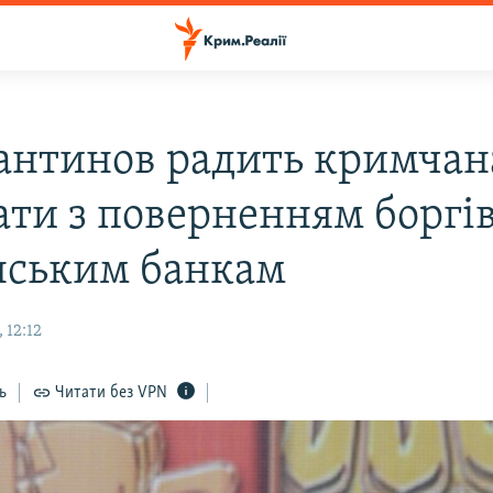
антинов радить кримча
ати з поверненням боргі
нським банкам
 12:12
ь
Читати без VPN