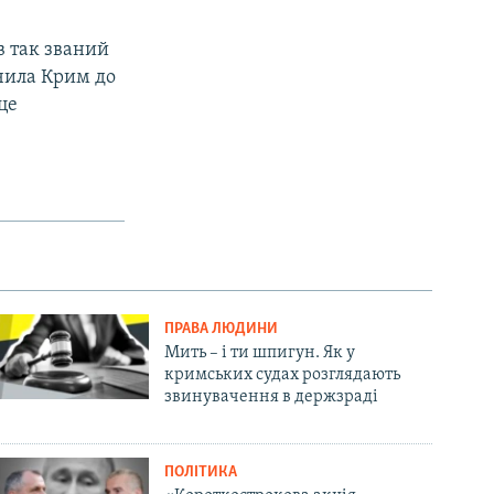
в так званий
ючила Крим до
це
ПРАВА ЛЮДИНИ
Мить – і ти шпигун. Як у
кримських судах розглядають
звинувачення в держзраді
ПОЛІТИКА