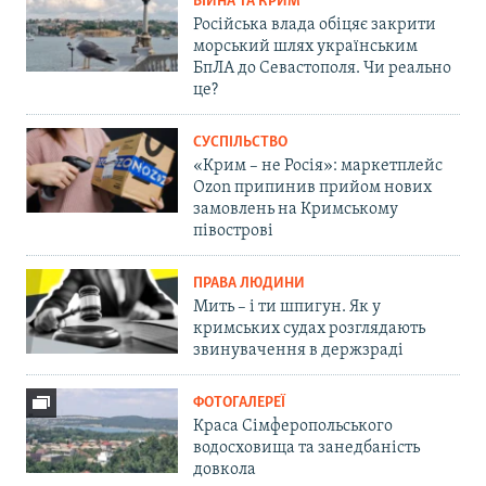
ВІЙНА ТА КРИМ
Російська влада обіцяє закрити
морський шлях українським
БпЛА до Севастополя. Чи реально
це?
СУСПІЛЬСТВО
«Крим – не Росія»: маркетплейс
Ozon припинив прийом нових
замовлень на Кримському
півострові
ПРАВА ЛЮДИНИ
Мить – і ти шпигун. Як у
кримських судах розглядають
звинувачення в держзраді
ФОТОГАЛЕРЕЇ
Краса Сімферопольського
водосховища та занедбаність
довкола