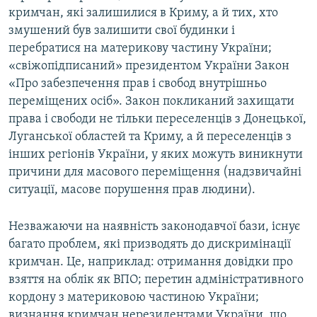
кримчан, які залишилися в Криму, а й тих, хто
змушений був залишити свої будинки і
перебратися на материкову частину України;
«свіжопідписаний» президентом України Закон
«Про забезпечення прав і свобод внутрішньо
переміщених осіб». Закон покликаний захищати
права і свободи не тільки переселенців з Донецької,
Луганської областей та Криму, а й переселенців з
інших регіонів України, у яких можуть виникнути
причини для масового переміщення (надзвичайні
ситуації, масове порушення прав людини).
Незважаючи на наявність законодавчої бази, існує
багато проблем, які призводять до дискримінації
кримчан. Це, наприклад: отримання довідки про
взяття на облік як ВПО; перетин адміністративного
кордону з материковою частиною України;
визнання кримчан нерезидентами України, що