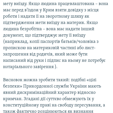
мету виїзду. Якщо людина працевлаштована – вона
має перед в'їздом у Крим взяти довідку з місця
роботи і надати її на зворотному шляху як
підтвердження мети виїзду на материк. Якщо
людина безробітна – вона має надати інший
документ, що підтверджує мету її виїзду
(наприклад, копії паспортів батьків/чоловіка з
пропискою на материковій частині або лист-
запрошення від родичів, який може бути
написаний від руки і підпис на ньому не потребує
нотаріального завірення ).
Висновок можна зробити такий: подібні «цілі
безпеки» Прикордонної служби України мають
явний дискримінаційний характер відносно
кримчан. Згадані дії суттєво обмежують їх у
конституційному праві на свободу пересування, а
також фактично розцінюються як визнання