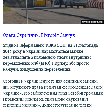
ВІДЕОУРОКИ «ELIFBE»
Русский
СВІДЧЕННЯ ОКУПАЦІЇ
Qırımtatar
УКРАЇНСЬКА ПРОБЛЕМА КРИМУ
ДОЛУЧАЙСЯ!
ІНФОГРАФІКА
Ольга Скрипник, Вікторія Савчук
Згідно з інформацією УВКБ ООН, на 21 листопада
2014 року в Україні нараховується майже
Усі сайти RFE/RL
дев'ятнадцять з половиною тисяч внутрішньо
переміщених осіб (ВПО) з Криму, або просто
кажучи, вимушених переселенців.
Сьогодні в Україні існують два основних закони,
які регулюють права кримчан-переселенців: Закон
України «Про забезпечення прав і свобод громадян
і правовий режим на тимчасово окупованій
території України», який стосується не тільки