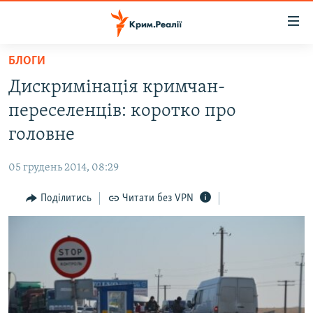
Доступність
посилання
Перейти
БЛОГИ
до
НОВИНИ
Дискримінація кримчан-
основного
ВОДА.КРИМ
матеріалу
переселенців: коротко про
ВІДЕО ТА ФОТО
Перейти
головне
до
ПОЛІТИКА
основної
05 грудень 2014, 08:29
БЛОГИ
навігації
Перейти
Поділитись
Читати без VPN
ПОГЛЯД
до
ІНТЕРВ'Ю
пошуку
ВСЕ ЗА ДЕНЬ
СПЕЦПРОЕКТИ
ЯК ОБІЙТИ БЛОКУВАННЯ
ДЕПОРТАЦІЯ