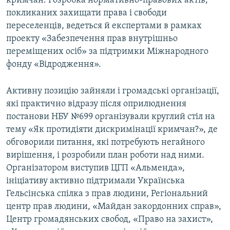
кримчан. Розробка нормативно-правових актів,
покликаних захищати права і свободи
переселенців, ведеться й експертами в рамках
проекту «Забезпечення прав внутрішньо
переміщених осіб» за підтримки Міжнародного
фонду «Відродження».
Активну позицію зайняли і громадські організації,
які практично відразу після оприлюднення
постанови НБУ №699 організували круглий стіл на
тему «Як протидіяти дискримінації кримчан?», де
обговорили питання, які потребують негайного
вирішення, і розробили план роботи над ними.
Організатором виступив ЦГП «Альменда»,
ініціативу активно підтримали Українська
Гельсінська спілка з прав людини, Регіональний
центр прав людини, «Майдан закордонних справ»,
Центр громадянських свобод, «Право на захист»,