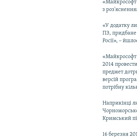
«Майкрософт Р
з роз'яснення
«У додатку ли
ПЗ, придбане 
Росії»,
–
йшлос
«Майкрософт Р
2014 провест
предмет дотр
версій програ
потрібну кіль
Наприкінці лю
Чорноморськог
Кримський пі
16 березня 20