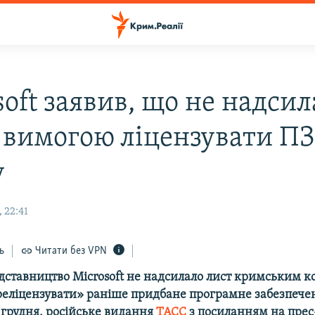
oft заявив, що не надсил
з вимогою ліцензувати ПЗ
у
 22:41
ь
Читати без VPN
едставництво Microsoft не надсилало лист кримським к
еліцензувати» раніше придбане програмне забезпечен
 грудня, російське видання
ТАСС
з посиланням на прес