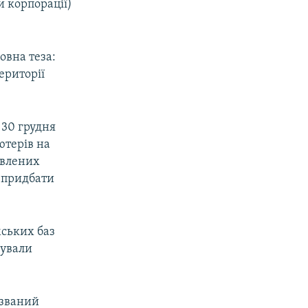
и корпорації)
овна теза:
ериторії
 30 грудня
ютерів на
овлених
, придбати
мських баз
пували
 званий