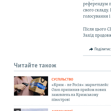
референдум пр
свого складу.
голосування і
Після цього С
Захід продов
Поділитис
Читайте також
СУСПІЛЬСТВО
«Крим – не Росія»: маркетплейс
Ozon припинив прийом нових
замовлень на Кримському
півострові