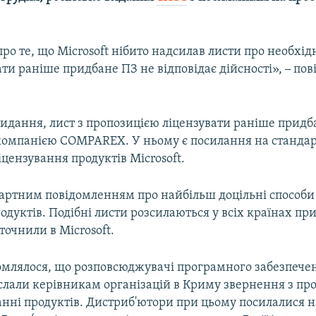
ро те, що Microsoft нібито надсилав листи про необхід
ти раніше придбане ПЗ не відповідає дійсності»,
–
пов
идання, лист з пропозицією ліцензувати раніше придб
-компанією COMPAREX. У ньому є посилання на станда
іцензування продуктів Microsoft.
артним повідомленням про найбільш доцільні способи 
одуктів. Подібні листи розсилаються у всіх країнах пр
точнили в Microsoft.
омлялося, що розповсюджувачі програмного забезпече
іслали керівникам організацій в Криму звернення з п
анні продуктів. Дистриб'ютори при цьому посилалися н