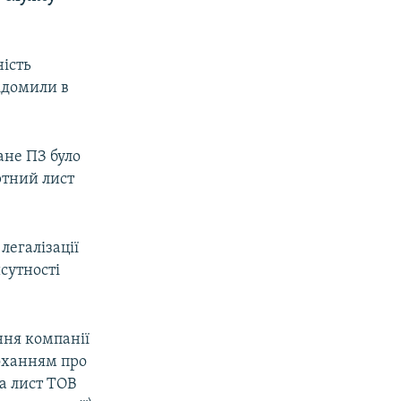
ність
ідомили в
ане ПЗ було
ртний лист
легалізації
исутності
ння компанії
роханням про
а лист ТОВ