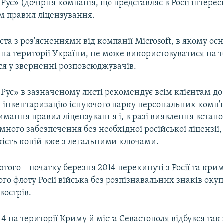
ус» (дочірня компанія, що представляє в Росії інтерес
м правил ліцензування.
ста з роз'ясненнями від компанії Microsoft, в якому осн
на території України, не може використовуватися на т
я у зверненні розповсюджувачів.
ус» в зазначеному листі рекомендує всім клієнтам до
и інвентаризацію існуючого парку персональних комп'
имання правил ліцензування і, в разі виявлення встан
много забезпечення без необхідної російської ліцензії
кість копій вже з легальними ключами.
того – початку березня 2014 перекинуті з Росії та кри
о флоту Росії війська без розпізнавальних знаків оку
вострів.
14 на території Криму й міста Севастополя відбувся так