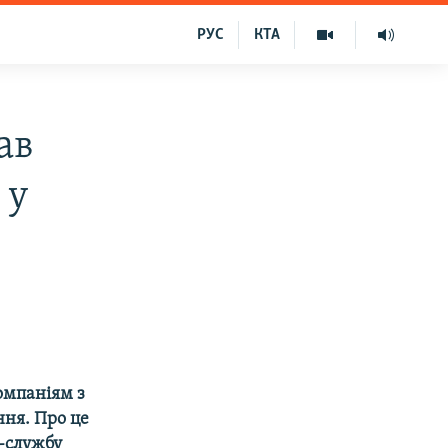
РУС
КТА
ав
 у
омпаніям з
ня. Про це
-службу