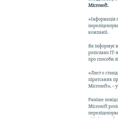
ВІДЕОУРОКИ «ELIFBE»
Microsoft.
СВІДЧЕННЯ ОКУПАЦІЇ
«Інформація п
УКРАЇНСЬКА ПРОБЛЕМА КРИМУ
переліцензува
ІНФОГРАФІКА
компанії.
Як інформує в
розіслано IT
про способи л
«Лист є станд
піратських пр
Microsoft»,
–
у
Раніше повід
Microsoft роз
переліцензув