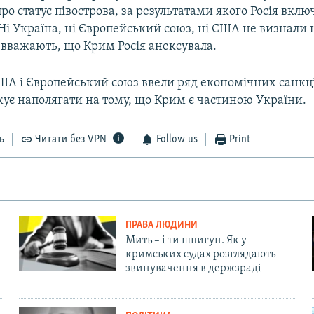
о статус півострова, за результатами якого Росія вкл
 Ні Україна, ні Європейський союз, ні США не визнали 
 вважають, що Крим Росія анексувала.
ША і Європейський союз ввели ряд економічних санкці
жує наполягати на тому, що Крим є частиною України.
ь
Читати без VPN
Follow us
Print
ПРАВА ЛЮДИНИ
Мить – і ти шпигун. Як у
кримських судах розглядають
звинувачення в держзраді