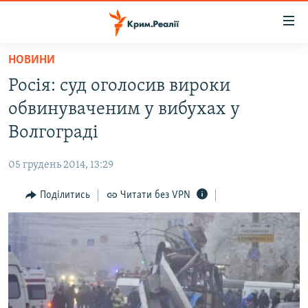
Доступність
посилання
Перейти
НОВИНИ
до
НОВИНИ
Росія: суд оголосив вироки
основного
ВОДА.КРИМ
матеріалу
обвинуваченим у вибухах у
ВІДЕО ТА ФОТО
Перейти
Волгограді
до
ПОЛІТИКА
основної
05 грудень 2014, 13:29
БЛОГИ
навігації
Перейти
Поділитись
Читати без VPN
ПОГЛЯД
до
ІНТЕРВ'Ю
пошуку
ВСЕ ЗА ДЕНЬ
СПЕЦПРОЕКТИ
ЯК ОБІЙТИ БЛОКУВАННЯ
ДЕПОРТАЦІЯ