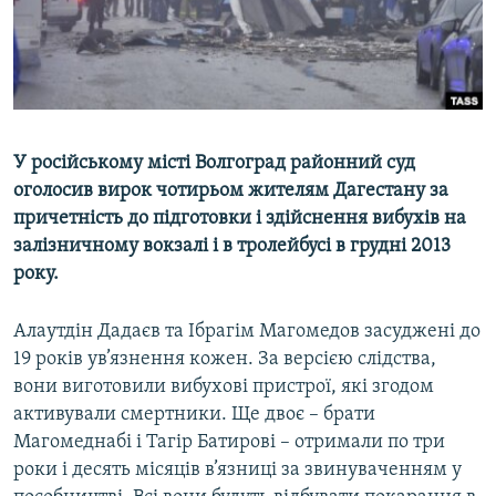
ВІДЕОУРОКИ «ELIFBE»
Русский
СВІДЧЕННЯ ОКУПАЦІЇ
Qırımtatar
УКРАЇНСЬКА ПРОБЛЕМА КРИМУ
ДОЛУЧАЙСЯ!
ІНФОГРАФІКА
У російському місті Волгоград районний суд
оголосив вирок чотирьом жителям Дагестану за
причетність до підготовки і здійснення вибухів на
Усі сайти RFE/RL
залізничному вокзалі і в тролейбусі в грудні 2013
року.
Алаутдін Дадаєв та Ібрагім Магомедов засуджені до
19 років ув’язнення кожен. За версією слідства,
вони виготовили вибухові пристрої, які згодом
активували смертники. Ще двоє – брати
Магомеднабі і Тагір Батирові – отримали по три
роки і десять місяців в’язниці за звинуваченням у