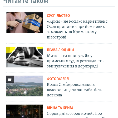
Читайте також
СУСПІЛЬСТВО
«Крим – не Росія»: маркетплейс
Ozon припинив прийом нових
замовлень на Кримському
півострові
ПРАВА ЛЮДИНИ
Мить – і ти шпигун. Як у
кримських судах розглядають
звинувачення в держзраді
ФОТОГАЛЕРЕЇ
Краса Сімферопольського
водосховища та занедбаність
довкола
ВІЙНА ТА КРИМ
Сорок днів, сорок ночей. Про