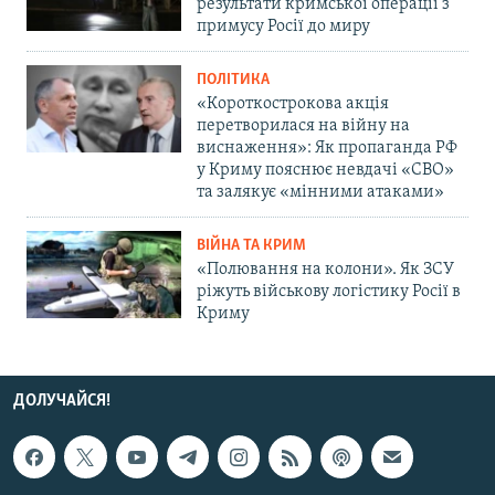
результати кримської операції з
примусу Росії до миру
ПОЛІТИКА
«Короткострокова акція
перетворилася на війну на
виснаження»: Як пропаганда РФ
у Криму пояснює невдачі «СВО»
та залякує «мінними атаками»
ВІЙНА ТА КРИМ
«Полювання на колони». Як ЗСУ
ріжуть військову логістику Росії в
Криму
ДОЛУЧАЙСЯ!