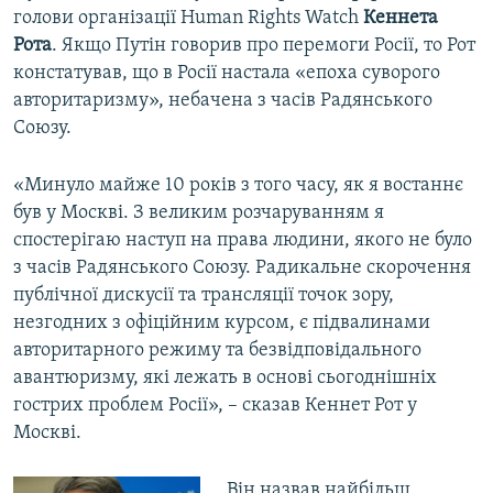
голови організації Human Rights Watch
Кеннета
Рота
. Якщо Путін говорив про перемоги Росії, то Рот
констатував, що в Росії настала «епоха суворого
авторитаризму», небачена з часів Радянського
Союзу.
«Минуло майже 10 років з того часу, як я востаннє
був у Москві. З великим розчаруванням я
спостерігаю наступ на права людини, якого не було
з часів Радянського Союзу. Радикальне скорочення
публічної дискусії та трансляції точок зору,
незгодних з офіційним курсом, є підвалинами
авторитарного режиму та безвідповідального
авантюризму, які лежать в основі сьогоднішніх
гострих проблем Росії», – сказав Кеннет Рот у
Москві.
Він назвав найбільш