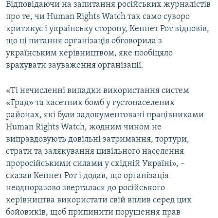
Відповідаючи на запитання російських журналістів
про те, чи Human Rights Watch так само суворо
критикує і українську сторону, Кеннет Рот відповів,
що ці питання організація обговорила з
українським керівництвом, яке пообіцяло
врахувати зауваження організації.
«Ті нечисленні випадки використання систем
«Град» та касетних бомб у густонаселених
районах, які були задокументовані працівниками
Human Rights Watch, жодним чином не
виправдовують довільні затримання, тортури,
страти та залякування цивільного населення
проросійськими силами у східній Україні», –
сказав Кеннет Рот і додав, що організація
неодноразово зверталася до російського
керівництва використати свій вплив серед цих
бойовиків, щоб припинити порушення прав