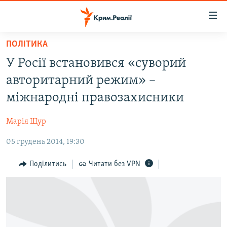
Доступність
посилання
Перейти
ПОЛІТИКА
до
НОВИНИ
У Росії встановився «суворий
основного
ВОДА.КРИМ
матеріалу
авторитарний режим» –
ВІДЕО ТА ФОТО
Перейти
міжнародні правозахисники
до
ПОЛІТИКА
основної
Марія Щур
БЛОГИ
навігації
Перейти
05 грудень 2014, 19:30
ПОГЛЯД
до
ІНТЕРВ'Ю
Поділитись
Читати без VPN
пошуку
ВСЕ ЗА ДЕНЬ
СПЕЦПРОЕКТИ
ЯК ОБІЙТИ БЛОКУВАННЯ
ДЕПОРТАЦІЯ