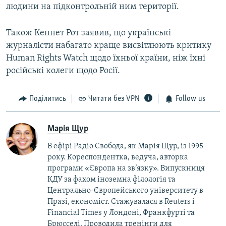
людини на підконтрольній ним території.
Також Кеннет Рот заявив, що українські
журналісти набагато краще висвітлюють критику
Human Rights Watch щодо їхньої країни, ніж їхні
російські колеги щодо Росії.
Поділитись
Читати без VPN
Follow us
Марія Щур
В ефірі Радіо Свобода, як Марія Щур, із 1995
року. Кореспондентка, ведуча, авторка
програми «Європа на зв’язку». Випускниця
КДУ за фахом іноземна філологія та
Центрально-Європейського університету в
Празі, економіст. Стажувалася в Reuters і
Financial Times у Лондоні, Франкфурті та
Брюсселі. Проводила тренінги для