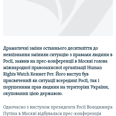
ВІДЕОУРОКИ «ELIFBE»
Русский
СВІДЧЕННЯ ОКУПАЦІЇ
Qırımtatar
УКРАЇНСЬКА ПРОБЛЕМА КРИМУ
ДОЛУЧАЙСЯ!
ІНФОГРАФІКА
Драматичні зміни останнього десятиліття до
невпізнання змінили ситуацію з правами людини в
Усі сайти RFE/RL
Росії, заявив на прес-конференції в Москві голова
міжнародної правозахисної організації Human
Rights Watch Кеннет Рот. Його виступ був
присвячений як ситуації всередині Росії, так і
порушенням прав людини на територіях України,
окупованих цією державою.
Одночасно з виступом президента Росії Володимира
Путіна в Москві відбувалася прес-конференція