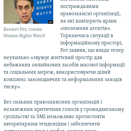
постраждалими
правозахисні організації,
на які навішують ярлик
«іноземних агентів».
Кеннет Рот, голова
Торкаючись ситуації в
Human Rights Watch
інформаційному просторі,
Рот заявив, що влада тепер
неухильно «звужує життєвий простір для
небажаних онлайнових засобів масової інформації
та соціальних мереж, використовуючи цілий
комплекс законодавчих та неформальних заходів
тиску».
Без сильних правозахисних організацій і
незалежних критичних голосів у громадянському
суспільстві та ЗМІ неможливо протистояти
авторитарним тенденціям і забезпечити