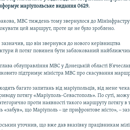
нформує маріупольське видання 0629.
вакова, МВС тиждень тому звернулося до Мінінфрастру
кувати цей маршрут, проте це не було зроблено.
зазначив, що він звернувся до нового керівництва
ктури й потяг повинен бути заблокований найближчи
 глава облуправління МВС у Донецькій області В'ячесл
ілковито підтримує міністра МВС про скасування маршр
одять багато запитань від маріупольців, від мене чек
риводу потягу «Маріуполь-Севастополь». По суті, можу
атегорично проти наявності такого маршруту потягу в т
сь «забув», що Маріуполь
–
це прифронтове місто»,
–
заз
оськин уточнив, що вже дав вказівку працівникам мілі