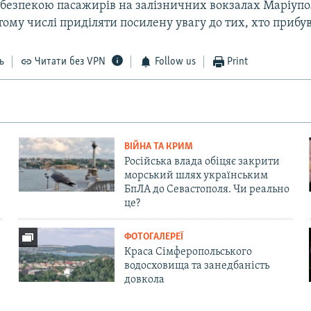
 безпекою пасажирів на залізничних вокзалах Маріупо
тому числі приділяти посилену увагу до тих, хто прибува
ь
Читати без VPN
Follow us
Print
ВІЙНА ТА КРИМ
Російська влада обіцяє закрити
морський шлях українським
БпЛА до Севастополя. Чи реально
це?
ФОТОГАЛЕРЕЇ
Краса Сімферопольського
водосховища та занедбаність
довкола