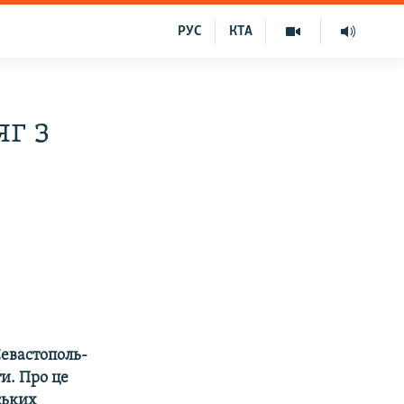
РУС
КТА
г з
евастополь-
ти. Про це
ських