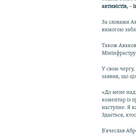
ВІДЕОУРОКИ «ELIFBE»
активістів,
–
і
СВІДЧЕННЯ ОКУПАЦІЇ
За словами А
УКРАЇНСЬКА ПРОБЛЕМА КРИМУ
вимогою забло
ІНФОГРАФІКА
Також Аваков 
Мінінфрастру
У свою чергу,
заявив, що ц
«До мене надх
коментар із п
наступне. Я к
Здається, хто
В'ячеслав Абр