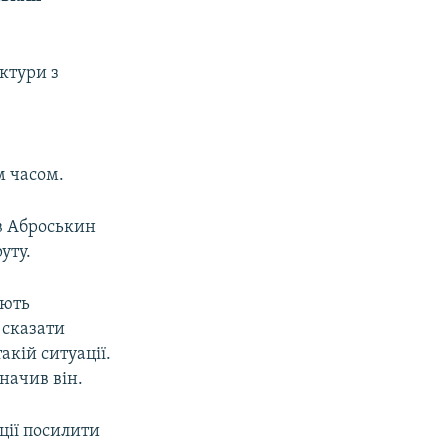
ктури з
м часом.
ав Аброськин
уту.
ають
 сказати
акій ситуації.
начив він.
ції посилити