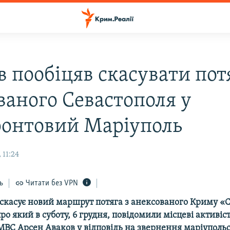
 пообіцяв скасувати потя
ваного Севастополя у
онтовий Маріуполь
 11:24
ь
Читати без VPN
скасує новий маршрут потяга з анексованого Криму «С
ро який в суботу, 6 грудня, повідомили місцеві активіс
 МВС Арсен Аваков у відповідь на звернення маріуполь