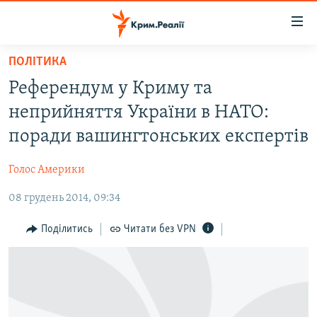
Доступність
посилання
Перейти
ПОЛІТИКА
до
НОВИНИ
Референдум у Криму та
основного
ВОДА.КРИМ
матеріалу
неприйняття України в НАТО:
ВІДЕО ТА ФОТО
Перейти
поради вашингтонських експертів
до
ПОЛІТИКА
основної
Голос Америки
БЛОГИ
навігації
Перейти
08 грудень 2014, 09:34
ПОГЛЯД
до
ІНТЕРВ'Ю
Поділитись
Читати без VPN
пошуку
ВСЕ ЗА ДЕНЬ
СПЕЦПРОЕКТИ
ЯК ОБІЙТИ БЛОКУВАННЯ
ДЕПОРТАЦІЯ