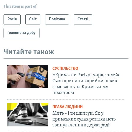
This item is part of
Росія
Світ
Політика
Статті
Головне за добу
Читайте також
СУСПІЛЬСТВО
«Крим – не Росія»: маркетплейс
Ozon припинив прийом нових
замовлень на Кримському
півострові
ПРАВА ЛЮДИНИ
Мить – і ти шпигун. Як у
кримських судах розглядають
звинувачення в держзраді