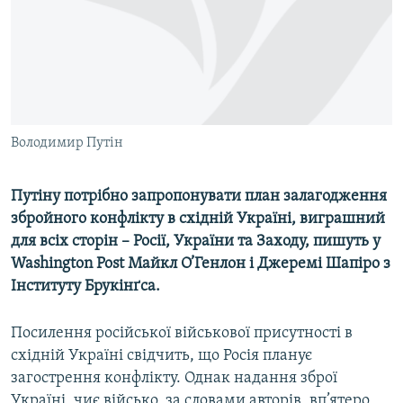
ВІДЕОУРОКИ «ELIFBE»
Русский
СВІДЧЕННЯ ОКУПАЦІЇ
Qırımtatar
УКРАЇНСЬКА ПРОБЛЕМА КРИМУ
ДОЛУЧАЙСЯ!
ІНФОГРАФІКА
Володимир Путін
Путіну потрібно запропонувати план залагодження
Усі сайти RFE/RL
збройного конфлікту в східній Україні, виграшний
для всіх сторін – Росії, України та Заходу, пишуть у
Washington Post Майкл О’Генлон і Джеремі Шапіро з
Інституту Брукінґса.
Посилення російської військової присутності в
східній Україні свідчить, що Росія планує
загострення конфлікту. Однак надання зброї
Україні, чиє військо, за словами авторів, вп’ятеро