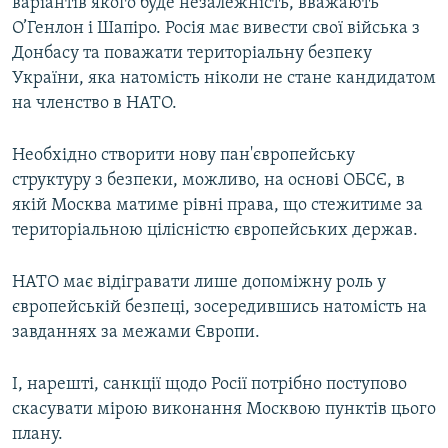
варіантів якого буде незалежність, вважають
О’Генлон і Шапіро. Росія має вивести свої війська з
Донбасу та поважати територіальну безпеку
України, яка натомість ніколи не стане кандидатом
на членство в НАТО.
Необхідно створити нову пан'європейську
структуру з безпеки, можливо, на основі ОБСЄ, в
якій Москва матиме рівні права, що стежитиме за
територіальною цілісністю європейських держав.
НАТО має відігравати лише допоміжну роль у
європейській безпеці, зосередившись натомість на
завданнях за межами Європи.
І, нарешті, санкції щодо Росії потрібно поступово
скасувати мірою виконання Москвою пунктів цього
плану.