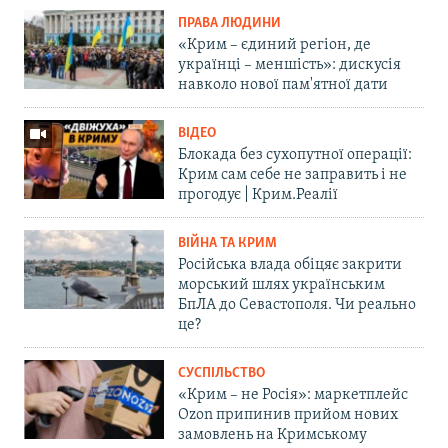
ПРАВА ЛЮДИНИ
«Крим – єдиний регіон, де
українці – меншість»: дискусія
навколо нової пам'ятної дати
ВІДЕО
Блокада без сухопутної операції:
Крим сам себе не заправить і не
прогодує | Крим.Реалії
ВІЙНА ТА КРИМ
Російська влада обіцяє закрити
морський шлях українським
БпЛА до Севастополя. Чи реально
це?
СУСПІЛЬСТВО
«Крим – не Росія»: маркетплейс
Ozon припинив прийом нових
замовлень на Кримському