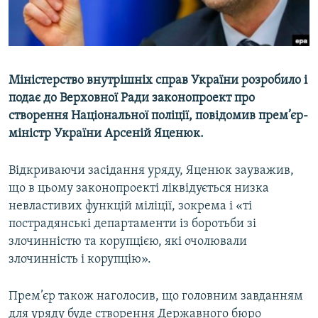
ВІДЕОУРОКИ «ELIFBE»
Русский
СВІДЧЕННЯ ОКУПАЦІЇ
Qırımtatar
УКРАЇНСЬКА ПРОБЛЕМА КРИМУ
Міністерство внутрішніх справ України розробило і
ДОЛУЧАЙСЯ!
ІНФОГРАФІКА
подає до Верховної Ради законопроект про
створення Національної поліції, повідомив прем’єр-
міністр України Арсеній Яценюк.
Усі сайти RFE/RL
Відкриваючи засідання уряду, Яценюк зауважив,
що в цьому законопроекті ліквідується низка
невластивих функцій міліції, зокрема і «ті
пострадянські департаменти із боротьби зі
злочинністю та корупцією, які очолювали
злочинність і корупцію».
Прем’єр також наголосив, що головним завданням
для уряду буде створення Державного бюро