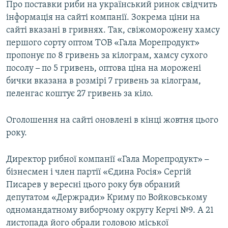
Про поставки риби на український ринок свідчить
інформація на сайті компанії. Зокрема ціни на
сайті вказані в гривнях. Так, свіжоморожену хамсу
першого сорту оптом ТОВ «Гала Морепродукт»
пропонує по 8 гривень за кілограм, хамсу сухого
посолу
–
по 5 гривень, оптова ціна на морожені
бички вказана в розмірі 7 гривень за кілограм,
пеленгас коштує 27 гривень за кіло.
Оголошення на сайті оновлені в кінці жовтня цього
року.
Директор рибної компанії «Гала Морепродукт»
–
бізнесмен і член партії «Єдина Росія» Сергій
Писарев у вересні цього року був обраний
депутатом «Держради» Криму по Войковському
одномандатному виборчому округу Керчі №9. А 21
листопада його обрали головою міської