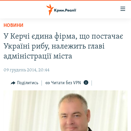
Доступність
посилання
Перейти
НОВИНИ
до
НОВИНИ
У Керчі єдина фірма, що постачає
основного
ВОДА.КРИМ
матеріалу
Україні рибу, належить главі
ВІДЕО ТА ФОТО
Перейти
адміністрації міста
до
ПОЛІТИКА
основної
09 грудень 2014, 20:44
БЛОГИ
навігації
Перейти
Поділитись
Читати без VPN
ПОГЛЯД
до
ІНТЕРВ'Ю
пошуку
ВСЕ ЗА ДЕНЬ
СПЕЦПРОЕКТИ
ЯК ОБІЙТИ БЛОКУВАННЯ
ДЕПОРТАЦІЯ