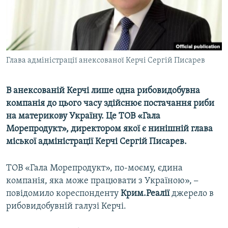
ВІДЕОУРОКИ «ELIFBE»
Русский
СВІДЧЕННЯ ОКУПАЦІЇ
Qırımtatar
УКРАЇНСЬКА ПРОБЛЕМА КРИМУ
Глава адміністрації анексованої Керчі Сергій Писарев
ДОЛУЧАЙСЯ!
ІНФОГРАФІКА
В анексованій Керчі лише одна рибовидобувна
компанія до цього часу здійснює постачання риби
Усі сайти RFE/RL
на материкову Україну. Це ТОВ «Гала
Морепродукт», директором якої є нинішній глава
міської адміністрації Керчі Сергій Писарев.
ТОВ «Гала Морепродукт», по-моєму, єдина
компанія, яка може працювати з Україною»,
–
повідомило кореспонденту
Крим.Реалії
джерело в
рибовидобувній галузі Керчі.