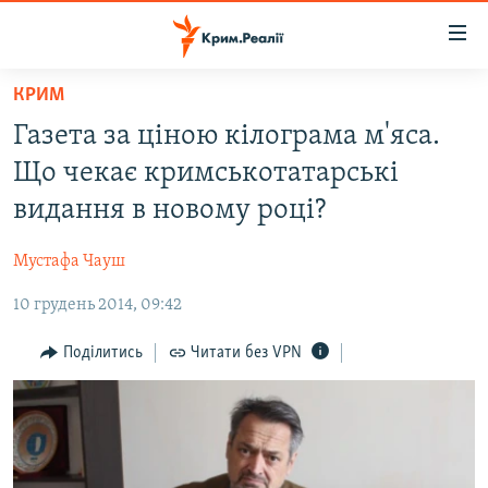
Доступність
посилання
Перейти
КРИМ
до
НОВИНИ
Газета за ціною кілограма м'яса.
основного
ВОДА.КРИМ
матеріалу
Що чекає кримськотатарські
ВІДЕО ТА ФОТО
Перейти
видання в новому році?
до
ПОЛІТИКА
основної
Мустафа Чауш
БЛОГИ
навігації
Перейти
10 грудень 2014, 09:42
ПОГЛЯД
до
ІНТЕРВ'Ю
Поділитись
Читати без VPN
пошуку
ВСЕ ЗА ДЕНЬ
СПЕЦПРОЕКТИ
ЯК ОБІЙТИ БЛОКУВАННЯ
ДЕПОРТАЦІЯ