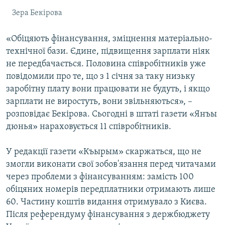
Зера Бекірова
«Обіцяють фінансування, зміцнення матеріально-
технічної бази. Єдине, підвищення зарплати ніяк
не передбачається. Половина співробітників уже
повідомили про те, що з 1 січня за таку низьку
заробітну плату вони працювати не будуть, і якщо
зарплати не виростуть, вони звільняються», –
розповідає Бекірова. Сьогодні в штаті газети «Янъы
дюнья» нараховується 11 співробітників.
У редакції газети «Къырым» скаржаться, що не
змогли виконати свої зобов'язання перед читачами
через проблеми з фінансуванням: замість 100
обіцяних номерів передплатники отримають лише
60. Частину коштів видання отримувало з Києва.
Після референдуму фінансування з держбюджету