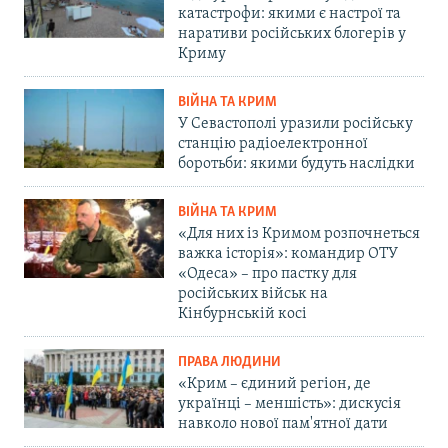
катастрофи: якими є настрої та
наративи російських блогерів у
Криму
ВІЙНА ТА КРИМ
У Севастополі уразили російську
станцію радіоелектронної
боротьби: якими будуть наслідки
ВІЙНА ТА КРИМ
«Для них із Кримом розпочнеться
важка історія»: командир ОТУ
«Одеса» – про пастку для
російських військ на
Кінбурнській косі
ПРАВА ЛЮДИНИ
«Крим – єдиний регіон, де
українці – меншість»: дискусія
навколо нової пам'ятної дати