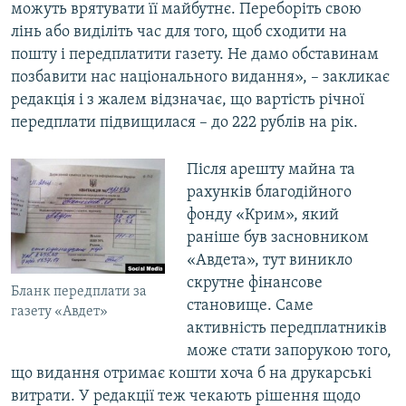
можуть врятувати її майбутнє. Переборіть свою
лінь або виділіть час для того, щоб сходити на
пошту і передплатити газету. Не дамо обставинам
позбавити нас національного видання», – закликає
редакція і з жалем відзначає, що вартість річної
передплати підвищилася – до 222 рублів на рік.
Після арешту майна та
рахунків благодійного
фонду «Крим», який
раніше був засновником
«Авдета», тут виникло
скрутне фінансове
Бланк передплати за
становище. Саме
газету «Авдет»
активність передплатників
може стати запорукою того,
що видання отримає кошти хоча б на друкарські
витрати. У редакції теж чекають рішення щодо