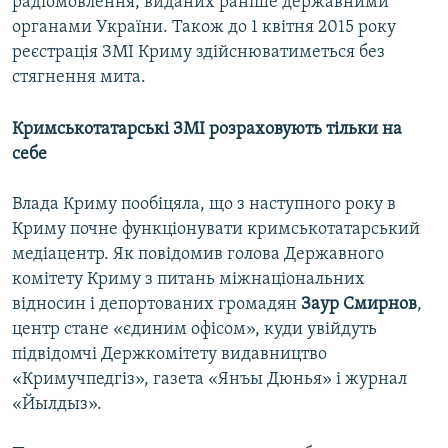
радіомовлення, виданих раніше державними
органами України. Також до 1 квітня 2015 року
реєстрація ЗМІ Криму здійснюватиметься без
стягнення мита.
Кримськотатарські ЗМІ розраховують тільки на
себе
Влада Криму пообіцяла, що з наступного року в
Криму почне функціонувати кримськотатарський
медіацентр. Як повідомив голова Державного
комітету Криму з питань міжнаціональних
відносин і депортованих громадян
Заур Смирнов
,
центр стане «єдиним офісом», куди увійдуть
підвідомчі Держкомітету видавництво
«Кримучпедгіз», газета «Янъы Дюнья» і журнал
«Йылдыз».