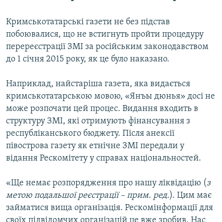
Кримськотатарські газети не без підстав
побоювалися, що не встигнуть пройти процедуру
перереєстрації ЗМІ за російським законодавством
до 1 січня 2015 року, як це було наказано.
Наприклад, найстаріша газета, яка видається
кримськотатарською мовою, «Янъы дюнья» досі не
може розпочати цей процес. Видання входить в
структуру ЗМІ, які отримують фінансування з
республіканського бюджету. Після анексії
півострова газету як етнічне ЗМІ передали у
відання Рескомітету у справах національностей.
«Ще немає розпорядження про нашу ліквідацію (
з
метою подальшої реєстрації – прим. ред.
). Цим має
займатися вища організація. Рескомінформації для
своїх підвідомчих організацій це вже зробив. Нас