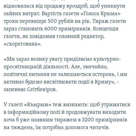
відмовилася від продажу вроздріб, щоб уникнути
зайвих витрат. Вартість газети «Голоса Крыма»
трохи перевищує 500 рублів на рік. Тираж газети
зараз становить 6000 примірників. Концепція
газети, як повідомив головний редактор,
«скорегована».
«Ми зараз велику увагу приділяємо культурно-
просвітницькій діяльності. Але, звичайно,
політичні питання не залишаються осторонь, і ми
активно будемо висвітлювати події в Криму», –
запевняє Сеїтбекіров.
У газеті «Къырым» теж визнають: щоб утриматися
в інформаційному полі й продовжувати виходити
хоча б уже наявним тиражем в 3200 примірників
на тиждень, їм потрібна допомога читачів.