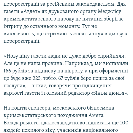
перереєстрації за російським законодавством. Для
газети «Авдет» як друкованого органу Меджлісу
кримськотатарського народу це питання зберігає
інтригу до останнього моменту. Тут не
виключають, що отримають «політичну» відмову в
перереєстрації.
«Нову ціну газети люди не дуже добре сприйняли.
Але це не наша провина. Наприклад, ми виставили
156 рублів за підписку на півроку, а при оформленні
це буде вже 223, тобто, 67 рублів бере пошта за свої
послуги», – зітхає, говорячи про підвищення
вартості газети і головний редактор «Янъы дюнья».
На кошти спонсора, московського бізнесмена
кримськотатарського походження Амета
Володарського, вдалося додатково підписати ще 100
людей: похилого віку, учасників національного