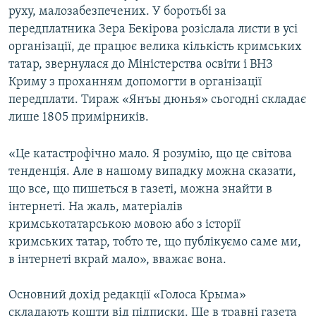
руху, малозабезпечених. У боротьбі за
передплатника Зера Бекірова розіслала листи в усі
організації, де працює велика кількість кримських
татар, звернулася до Міністерства освіти і ВНЗ
Криму з проханням допомогти в організації
передплати. Тираж «Янъы дюнья» сьогодні складає
лише 1805 примірників.
«Це катастрофічно мало. Я розумію, що це світова
тенденція. Але в нашому випадку можна сказати,
що все, що пишеться в газеті, можна знайти в
інтернеті. На жаль, матеріалів
кримськотатарською мовою або з історії
кримських татар, тобто те, що публікуємо саме ми,
в інтернеті вкрай мало», вважає вона.
Основний дохід редакції «Голоса Крыма»
складають кошти від підписки. Ще в травні газета