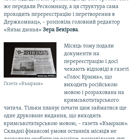
же передали Рескомнацу, а ця структура сама
проходить перереєстрацію і перетворення в
Держкомнац», – розповіла головний редактор
«Янъы дюнья»
Зера Бекірова
.
Місяць тому подали
документи на
перереєстрацію і досі
чекають відповіді в газеті
«Голос Крыма», що
Газета «Къырым»
виходить російською
мовою і розрахована на
кримськотатарського
читача. Тільки планує почати цим займатися ще
одне друковане видання, що виходить
кримськотатарською мовою, – газета «Къырым».
Складні фінансові умови останніх місяців не