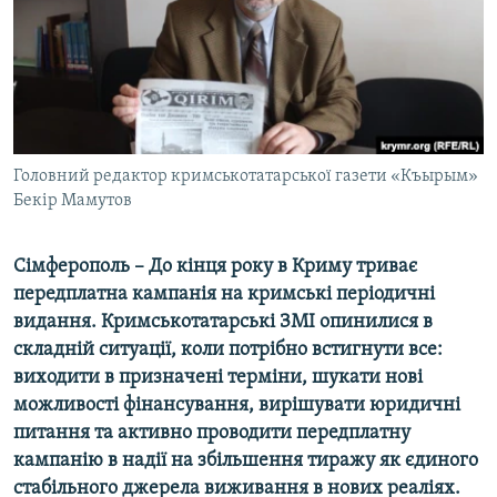
ВІДЕОУРОКИ «ELIFBE»
Русский
СВІДЧЕННЯ ОКУПАЦІЇ
Qırımtatar
УКРАЇНСЬКА ПРОБЛЕМА КРИМУ
ДОЛУЧАЙСЯ!
ІНФОГРАФІКА
Головний редактор кримськотатарської газети «Къырым»
Бекір Мамутов
Усі сайти RFE/RL
Сімферополь – До кінця року в Криму триває
передплатна кампанія на кримські періодичні
видання. Кримськотатарські ЗМІ опинилися в
складній ситуації, коли потрібно встигнути все:
виходити в призначені терміни, шукати нові
можливості фінансування, вирішувати юридичні
питання та активно проводити передплатну
кампанію в надії на збільшення тиражу як єдиного
стабільного джерела виживання в нових реаліях.