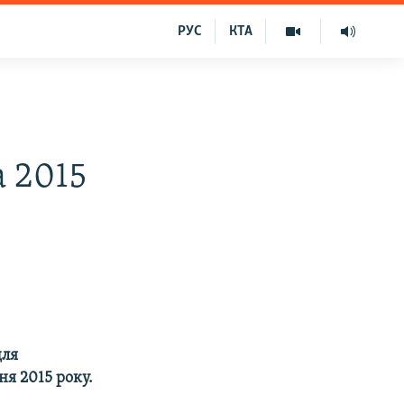
РУС
КТА
а 2015
для
я 2015 року.