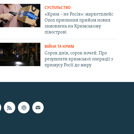
СУСПІЛЬСТВО
«Крим – не Росія»: маркетплейс
Ozon припинив прийом нових
замовлень на Кримському
півострові
ВІЙНА ТА КРИМ
Сорок днів, сорок ночей. Про
результати кримської операції з
примусу Росії до миру