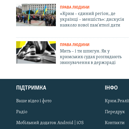
ПРАВА ЛЮДИНИ
«Крим – єдиний регіон, де
українці – меншість»: дискусія
навколо нової пам'ятної дати
ПРАВА ЛЮДИНИ
Мить – і ти шпигун. Як у
кримських судах розглядають
звинувачення в держзраді
Русский
Qırımtatar
ПІДТРИМКА
ІНФО
Ваше відео і фото
Крим.Реалії
ДОЛУЧАЙСЯ!
Радіо
Передрук
Мобільний додаток Android | iOS
Контакти