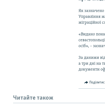
ВІДЕОУРОКИ «ELIFBE»
СВІДЧЕННЯ ОКУПАЦІЇ
Як зазначено 
Управління ма
УКРАЇНСЬКА ПРОБЛЕМА КРИМУ
міграційної 
ІНФОГРАФІКА
«Видано понад
севастопольці
осіб», – зазн
За даними від
а три дні на 
документи оф
Поділитис
Читайте також