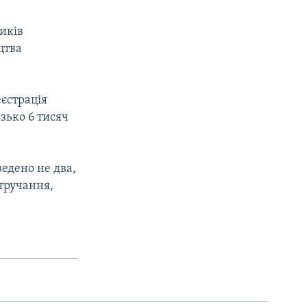
ників
цтва
еєстрація
изько 6 тисяч
едено не два,
втручання,