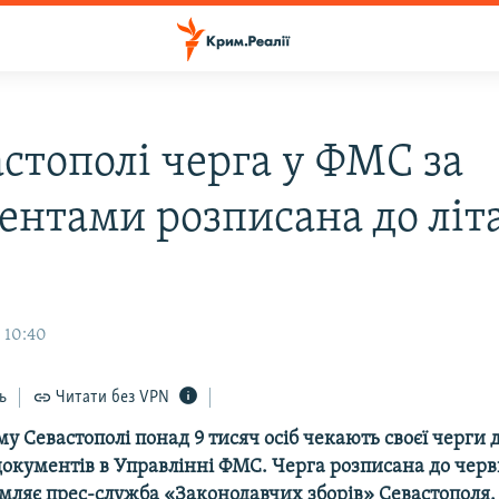
астополі черга у ФМС за
ентами розписана до літ
 10:40
ь
Читати без VPN
у Севастополі понад 9 тисяч осіб чекають своєї черги 
окументів в Управлінні ФМС. Черга розписана до червн
омляє прес-служба «Законодавчих зборів» Севастополя.