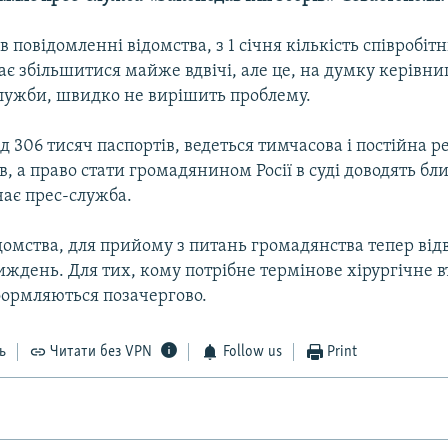
в повідомленні відомства, з 1 січня кількість співробіт
є збільшитися майже вдвічі, але це, на думку керівни
служби, швидко не вирішить проблему.
 306 тисяч паспортів, ведеться тимчасова і постійна р
в, а право стати громадянином Росії в суді доводять бл
ачає прес-служба.
омства, для прийому з питань громадянства тепер відв
тиждень. Для тих, кому потрібне термінове хірургічне 
ормляються позачергово.
ь
Читати без VPN
Follow us
Print