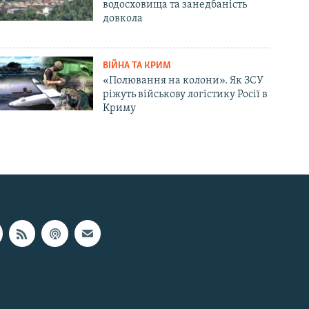
водосховища та занедбаність
довкола
ВІЙНА ТА КРИМ
«Полювання на колони». Як ЗСУ
ріжуть військову логістику Росії в
Криму