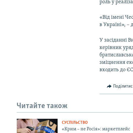
роль у реаліз
«Від імені Че
в Україні», –
У засіданні В
керівник уряд
братиславськ
зміцнення еко
входить до ЄС
Поділитис
Читайте також
СУСПІЛЬСТВО
«Крим – не Росія»: маркетплейс