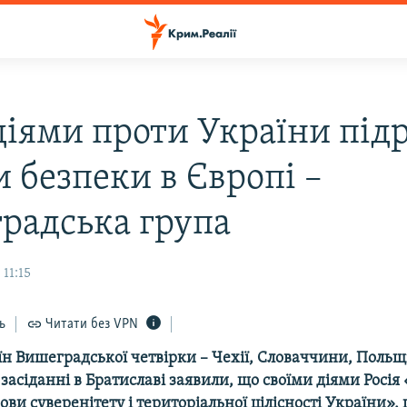
 діями проти України під
 безпеки в Європі –
радська група
 11:15
ь
Читати без VPN
н Вишеградської четвірки – Чехії, Словаччини, Польщі
асіданні в Братиславі заявили, що своїми діями Росія
ви суверенітету і територіальної цілісності України»,