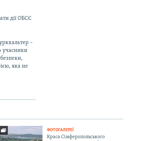
мати дії ОБСЄ
Буркхальтер –
1» учасники
 безпеки,
ією, яка не
ФОТОГАЛЕРЕЇ
Краса Сімферопольського