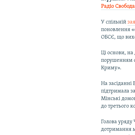
ВІДЕОУРОКИ «ELIFBE»
Радіо Свобода
СВІДЧЕННЯ ОКУПАЦІЇ
У спільній
зая
УКРАЇНСЬКА ПРОБЛЕМА КРИМУ
поновлення «
ІНФОГРАФІКА
ОБСЄ, що вихо
Ці основи, на
порушенням су
Криму».
На засіданні 
підтримала за
Мінські домов
до третього к
Голова уряду 
дотримання м