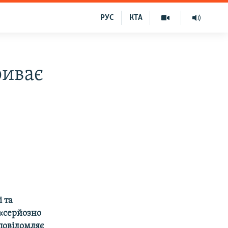
РУС
КТА
риває
 та
 «серйозно
 повідомляє