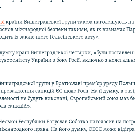
.
ві
країни Вишеградської групи також наголошують на 
основ міжнародної безпеки такими, як їх визначає Пар
дить із заключного Гельсінського акту».
 думку країн Вишеградської четвірки, «були поставлені
веренітету України з боку Росії, включно з нелегаль
Вишеградської групи у Братиславі прем’єр уряду Польщ
провадження санкцій ЄС щодо Росії. На її думку, в раз
леності не будуть виконані, Європейський союз мав б
ола санкцій».
Чеської Республіки Богуслав Соботка наголосив на потр
іжнародного права. На його думку, ОБСЄ може відігр