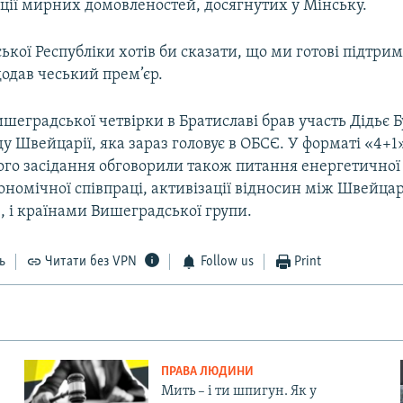
ації мирних домовленостей, досягнутих у Мінську.
ської Республіки хотів би сказати, що ми готові підтри
 додав чеський прем’єр.
ишеградської четвірки в Братиславі брав участь Дідьє 
у Швейцарії, яка зараз головує в ОБСЄ. У форматі «4+
ого засідання обговорили також питання енергетичної
номічної співпраці, активізації відносин між Швейцар
, і країнами Вишеградської групи.
ь
Читати без VPN
Follow us
Print
ПРАВА ЛЮДИНИ
Мить – і ти шпигун. Як у