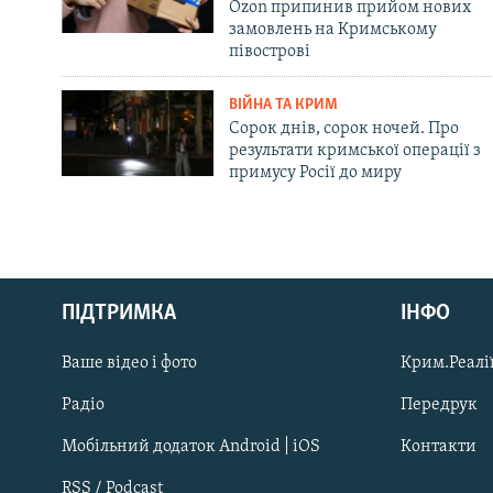
Ozon припинив прийом нових
замовлень на Кримському
півострові
ВІЙНА ТА КРИМ
Сорок днів, сорок ночей. Про
результати кримської операції з
примусу Росії до миру
Русский
Qırımtatar
ПІДТРИМКА
ІНФО
Ваше відео і фото
Крим.Реалії
ДОЛУЧАЙСЯ!
Радіо
Передрук
Мобільний додаток Android | iOS
Контакти
RSS / Podcast