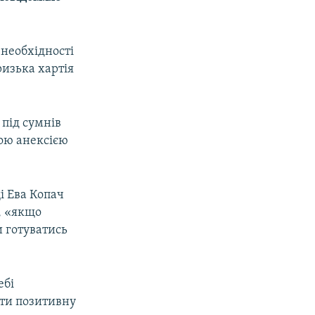
необхідності
изька хартія
 під сумнів
ною анексією
і Ева Копач
і, «якщо
и готуватись
ебі
ати позитивну